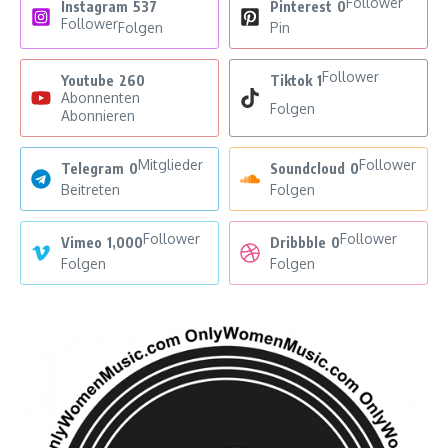
Follower
Instagram
537
Pinterest
0
Follower
Folgen
Pin
Follower
Youtube
260
Tiktok
1
Abonnenten
Folgen
Abonnieren
Mitglieder
Follower
Telegram
0
Soundcloud
0
Beitreten
Folgen
Follower
Follower
Vimeo
1,000
Dribbble
0
Folgen
Folgen