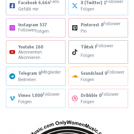
Fans
Follower
Facebook
6,664
X (Twitter)
2
Gefällt mir
Folgen
Follower
Instagram
537
Pinterest
0
Follower
Folgen
Pin
Follower
Youtube
260
Tiktok
1
Abonnenten
Folgen
Abonnieren
Mitglieder
Follower
Telegram
0
Soundcloud
0
Beitreten
Folgen
Follower
Follower
Vimeo
1,000
Dribbble
0
Folgen
Folgen