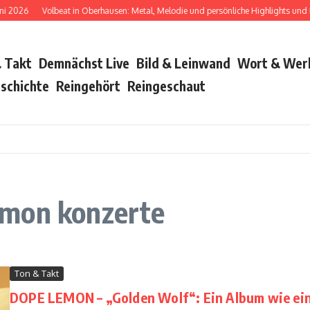
26
Volbeat in Oberhausen: Metal, Melodie und persönliche Highlights und Bush 
 Takt
Demnächst Live
Bild & Leinwand
Wort & Wer
schichte
Reingehört
Reingeschaut
emon konzerte
Ton & Takt
DOPE LEMON – „Golden Wolf“: Ein Album wie ei