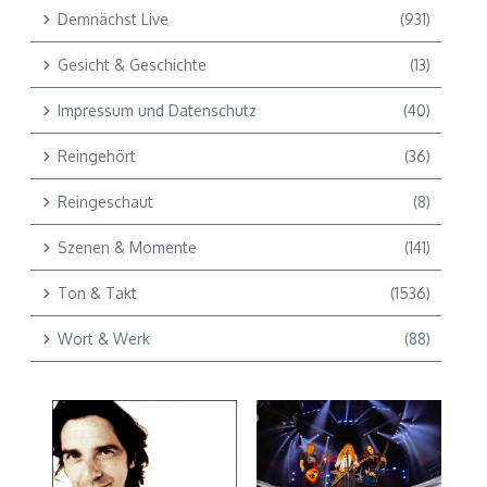
Demnächst Live
(931)
Gesicht & Geschichte
(13)
Impressum und Datenschutz
(40)
Reingehört
(36)
Reingeschaut
(8)
Szenen & Momente
(141)
Ton & Takt
(1536)
Wort & Werk
(88)