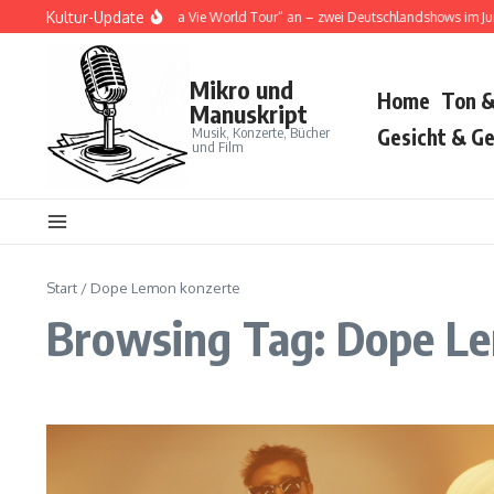
Zum Inhalt springen
Kultur-Update
ja Cat kündigt „Tour Ma Vie World Tour“ an – zwei Deutschlandshows im Juni 20
Mikro und
Home
Ton &
Manuskript
Musik, Konzerte, Bücher
Gesicht & Ge
und Film
Start
/
Dope Lemon konzerte
Browsing Tag: Dope L