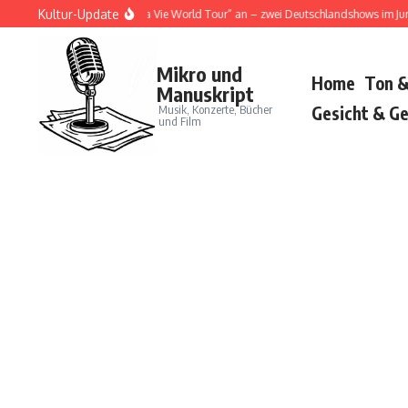
Zum Inhalt springen
Kultur-Update
ja Cat kündigt „Tour Ma Vie World Tour“ an – zwei Deutschlandshows im Juni 20
Mikro und
Home
Ton &
Manuskript
Musik, Konzerte, Bücher
Gesicht & Ge
und Film