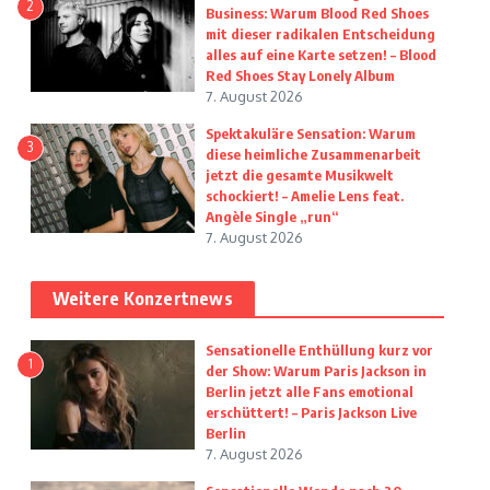
2
Business: Warum Blood Red Shoes
mit dieser radikalen Entscheidung
alles auf eine Karte setzen! – Blood
Red Shoes Stay Lonely Album
7. August 2026
Spektakuläre Sensation: Warum
3
diese heimliche Zusammenarbeit
jetzt die gesamte Musikwelt
schockiert! – Amelie Lens feat.
Angèle Single „run“
7. August 2026
Weitere Konzertnews
Sensationelle Enthüllung kurz vor
1
der Show: Warum Paris Jackson in
Berlin jetzt alle Fans emotional
erschüttert! – Paris Jackson Live
Berlin
7. August 2026