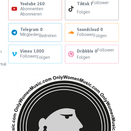
Follower
Youtube
260
Tiktok
1
Abonnenten
Folgen
Abonnieren
Telegram
0
Soundcloud
0
Mitglieder
Follower
Beitreten
Folgen
Follower
Vimeo
1,000
Dribbble
0
n
Follower
Folgen
Folgen
nmal