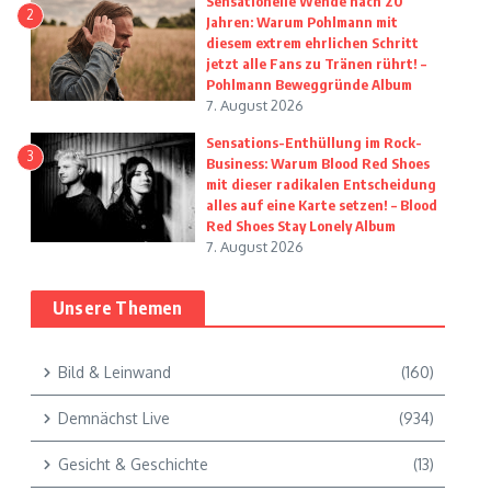
Sensationelle Wende nach 20
2
Jahren: Warum Pohlmann mit
diesem extrem ehrlichen Schritt
jetzt alle Fans zu Tränen rührt! –
Pohlmann Beweggründe Album
7. August 2026
Sensations-Enthüllung im Rock-
3
Business: Warum Blood Red Shoes
mit dieser radikalen Entscheidung
alles auf eine Karte setzen! – Blood
Red Shoes Stay Lonely Album
7. August 2026
Unsere Themen
Bild & Leinwand
(160)
Demnächst Live
(934)
Gesicht & Geschichte
(13)