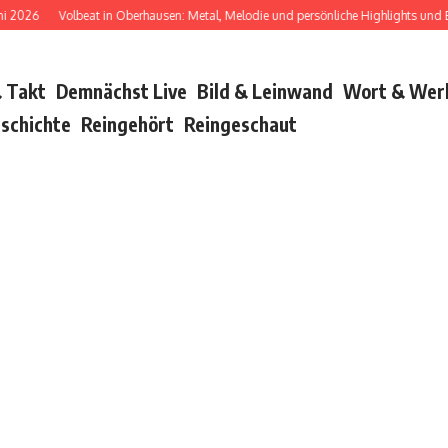
26
Volbeat in Oberhausen: Metal, Melodie und persönliche Highlights und Bush 
 Takt
Demnächst Live
Bild & Leinwand
Wort & Wer
schichte
Reingehört
Reingeschaut