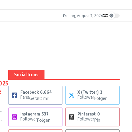
Freitag, August 7, 2026
Social Icons
2025
e
Facebook
6,664
X (Twitter)
2
Fans
Follower
Gefällt mir
Folgen
:
“
Instagram
537
Pinterest
0
Follower
Follower
.
Folgen
Pin