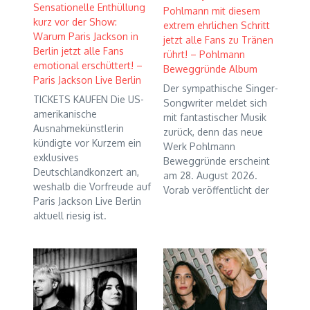
Sensationelle Enthüllung
Pohlmann mit diesem
kurz vor der Show:
extrem ehrlichen Schritt
Warum Paris Jackson in
jetzt alle Fans zu Tränen
Berlin jetzt alle Fans
rührt! – Pohlmann
emotional erschüttert! –
Beweggründe Album
Paris Jackson Live Berlin
Der sympathische Singer-
TICKETS KAUFEN Die US-
Songwriter meldet sich
amerikanische
mit fantastischer Musik
Ausnahmekünstlerin
zurück, denn das neue
kündigte vor Kurzem ein
Werk Pohlmann
exklusives
Beweggründe erscheint
Deutschlandkonzert an,
am 28. August 2026.
weshalb die Vorfreude auf
Vorab veröffentlicht der
Paris Jackson Live Berlin
aktuell riesig ist.