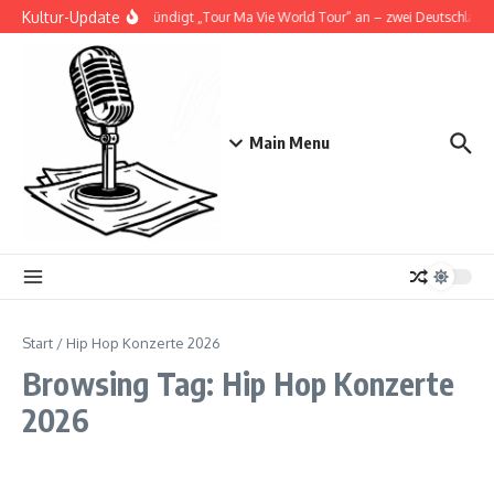
Zum Inhalt springen
Kultur-Update
Doja Cat kündigt „Tour Ma Vie World Tour“ an – zwei Deutschlandsh
Main Menu
Start
/
Hip Hop Konzerte 2026
Browsing Tag: Hip Hop Konzerte
2026