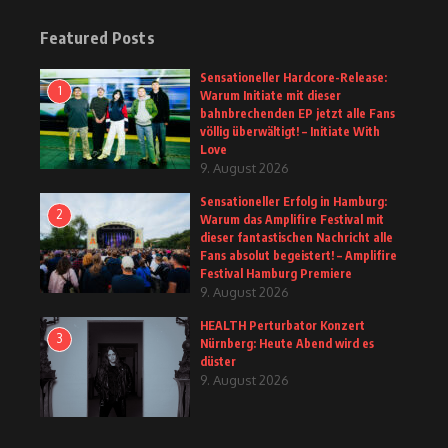
Featured Posts
Sensationeller Hardcore-Release:
1
Warum Initiate mit dieser
bahnbrechenden EP jetzt alle Fans
völlig überwältigt! – Initiate With
Love
9. August 2026
Sensationeller Erfolg in Hamburg:
2
Warum das Amplifire Festival mit
dieser fantastischen Nachricht alle
Fans absolut begeistert! – Amplifire
Festival Hamburg Premiere
9. August 2026
HEALTH Perturbator Konzert
3
Nürnberg: Heute Abend wird es
düster
9. August 2026