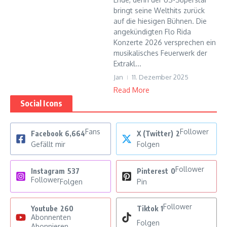
bringt seine Welthits zurück
auf die hiesigen Bühnen. Die
angekündigten Flo Rida
Konzerte 2026 versprechen ein
musikalisches Feuerwerk der
Extrakl...
Jan
11. Dezember 2025
Read More
Social Icons
Fans
Follower
Facebook
6,664
X (Twitter)
2
Gefällt mir
Folgen
Follower
Instagram
537
Pinterest
0
Follower
Folgen
Pin
Follower
Youtube
260
Tiktok
1
Abonnenten
Folgen
Abonnieren