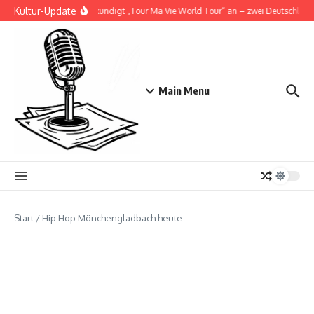
Zum Inhalt springen
Kultur-Update
Doja Cat kündigt „Tour Ma Vie World Tour“ an – zwei Deutschlands
Main Menu
Start
/
Hip Hop Mönchengladbach heute