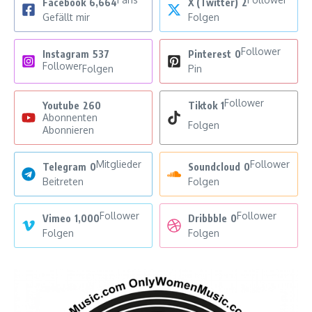
Facebook
6,664
X (Twitter)
2
Gefällt mir
Folgen
Follower
Instagram
537
Pinterest
0
Follower
Folgen
Pin
Follower
Youtube
260
Tiktok
1
Abonnenten
Folgen
Abonnieren
Mitglieder
Follower
Telegram
0
Soundcloud
0
Beitreten
Folgen
Follower
Follower
Vimeo
1,000
Dribbble
0
Folgen
Folgen