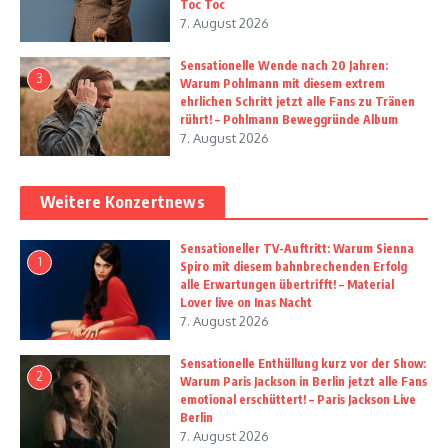
Toc Toc
7. August 2026
Sensationelle Wende nach 20 Jahren:
3
Warum Pohlmann mit diesem extrem
ehrlichen Schritt jetzt alle Fans zu Tränen
rührt! – Pohlmann Beweggründe Album
7. August 2026
Weitere Konzertnews
Sensationeller TV-Auftritt: Warum Sienna
1
Spiro mit diesem bahnbrechenden Erfolg
alle Erwartungen übertrifft! – Material
Lover live on Inas Nacht
7. August 2026
Sensationelle Enthüllung kurz vor der Show:
2
Warum Paris Jackson in Berlin jetzt alle Fans
emotional erschüttert! – Paris Jackson Live
Berlin
7. August 2026