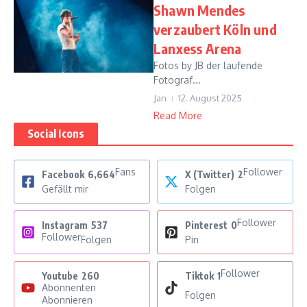
Shawn Mendes
verzaubert Köln und
Lanxess Arena
Fotos by JB der laufende
Fotograf...
Jan
12. August 2025
Read More
Social Icons
Fans
Follower
Facebook
6,664
X (Twitter)
2
Gefällt mir
Folgen
Follower
Instagram
537
Pinterest
0
Follower
Folgen
Pin
Follower
Youtube
260
Tiktok
1
Abonnenten
Folgen
Abonnieren