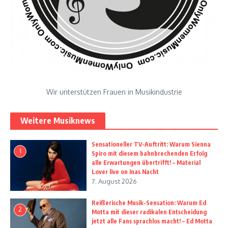
Wir unterstützen Frauen in Musikindustrie
Weitere Musiknews
Sensationeller TV-Auftritt: Warum Sienna
1
Spiro mit diesem bahnbrechenden Erfolg
alle Erwartungen übertrifft! – Material
Lover live on Inas Nacht
7. August 2026
Reißerische Musik-Sensation: Warum Ed
2
Motta mit dieser radikalen Entscheidung
jetzt alle Fans sprachlos macht! – Ed Motta