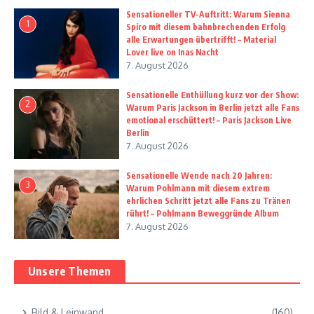
Sensationeller TV-Auftritt: Warum Sienna
1
Spiro mit diesem bahnbrechenden Erfolg
alle Erwartungen übertrifft! – Material
Lover live on Inas Nacht
7. August 2026
Sensationelle Enthüllung kurz vor der Show:
2
Warum Paris Jackson in Berlin jetzt alle Fans
emotional erschüttert! – Paris Jackson Live
Berlin
7. August 2026
Sensationelle Wende nach 20 Jahren:
3
Warum Pohlmann mit diesem extrem
ehrlichen Schritt jetzt alle Fans zu Tränen
rührt! – Pohlmann Beweggründe Album
7. August 2026
Unsere Themen
Bild & Leinwand
(160)