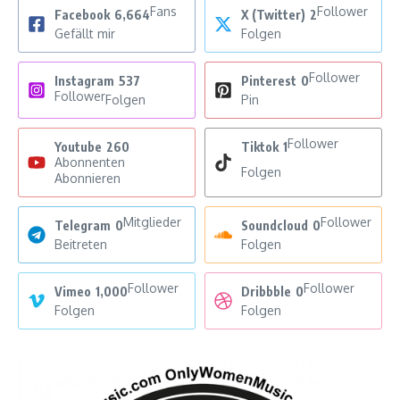
Fans
Follower
Facebook
6,664
X (Twitter)
2
Gefällt mir
Folgen
Follower
Instagram
537
Pinterest
0
Follower
Folgen
Pin
Follower
Youtube
260
Tiktok
1
Abonnenten
Folgen
Abonnieren
Mitglieder
Follower
Telegram
0
Soundcloud
0
Beitreten
Folgen
Follower
Follower
Vimeo
1,000
Dribbble
0
Folgen
Folgen