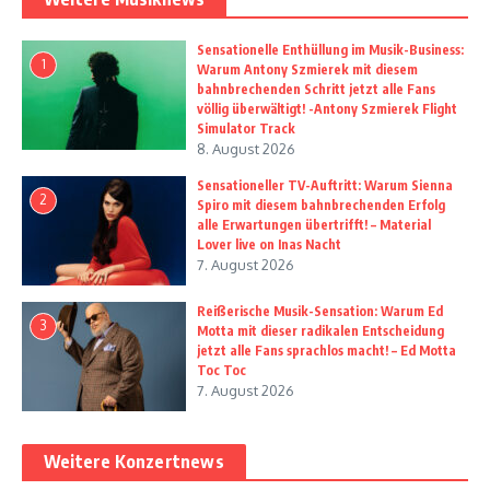
Sensationelle Enthüllung im Musik-Business:
1
Warum Antony Szmierek mit diesem
bahnbrechenden Schritt jetzt alle Fans
völlig überwältigt! -Antony Szmierek Flight
Simulator Track
8. August 2026
Sensationeller TV-Auftritt: Warum Sienna
2
Spiro mit diesem bahnbrechenden Erfolg
alle Erwartungen übertrifft! – Material
Lover live on Inas Nacht
7. August 2026
Reißerische Musik-Sensation: Warum Ed
3
Motta mit dieser radikalen Entscheidung
jetzt alle Fans sprachlos macht! – Ed Motta
Toc Toc
7. August 2026
Weitere Konzertnews