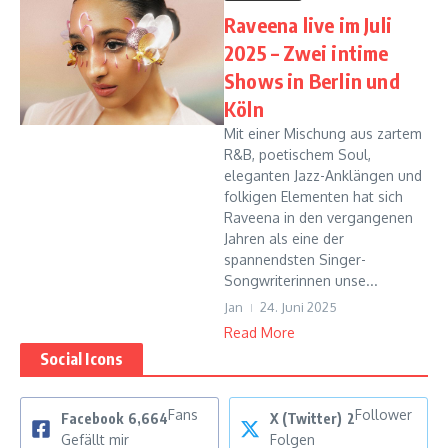
Raveena live im Juli
2025 – Zwei intime
Shows in Berlin und
Köln
Mit einer Mischung aus zartem
R&B, poetischem Soul,
eleganten Jazz-Anklängen und
folkigen Elementen hat sich
Raveena in den vergangenen
Jahren als eine der
spannendsten Singer-
Songwriterinnen unse...
Jan
24. Juni 2025
Read More
Social Icons
Fans
Follower
Facebook
6,664
X (Twitter)
2
Gefällt mir
Folgen