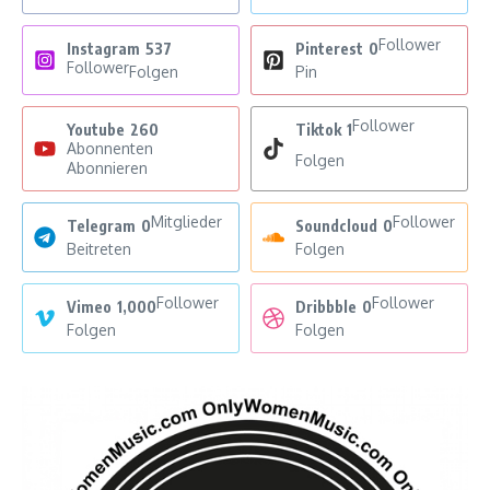
Follower
Instagram
537
Pinterest
0
Follower
Folgen
Pin
Follower
Youtube
260
Tiktok
1
Abonnenten
Folgen
Abonnieren
Mitglieder
Follower
Telegram
0
Soundcloud
0
Beitreten
Folgen
Follower
Follower
Vimeo
1,000
Dribbble
0
Folgen
Folgen