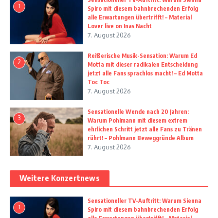
1
Spiro mit diesem bahnbrechenden Erfolg
alle Erwartungen übertrifft! – Material
Lover live on Inas Nacht
7. August 2026
Reißerische Musik-Sensation: Warum Ed
2
Motta mit dieser radikalen Entscheidung
jetzt alle Fans sprachlos macht! – Ed Motta
Toc Toc
7. August 2026
Sensationelle Wende nach 20 Jahren:
3
Warum Pohlmann mit diesem extrem
ehrlichen Schritt jetzt alle Fans zu Tränen
rührt! – Pohlmann Beweggründe Album
7. August 2026
Weitere Konzertnews
Sensationeller TV-Auftritt: Warum Sienna
1
Spiro mit diesem bahnbrechenden Erfolg