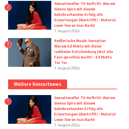
Sensationeller TV-Auftritt: Warum
2
Sienna Spiro mit diesem
bahnbrechenden Erfolg alle
Erwartungen übertrifft! – Material
Lover live on Inas Nacht
7. August 2026
Reißerische Musik-Sensation:
3
Warum Ed Motta mit dieser
radikalen Entscheidung jetzt alle
Fans sprachlos macht! – Ed Motta
Toc Toc
7. August 2026
Weitere Konzertnews
Sensationeller TV-Auftritt: Warum
1
Sienna Spiro mit diesem
bahnbrechenden Erfolg alle
Erwartungen übertrifft! – Material
Lover live on Inas Nacht
7. August 2026