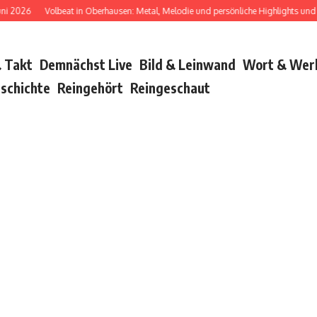
2026
Volbeat in Oberhausen: Metal, Melodie und persönliche Highlights und Bu
 Takt
Demnächst Live
Bild & Leinwand
Wort & Wer
schichte
Reingehört
Reingeschaut