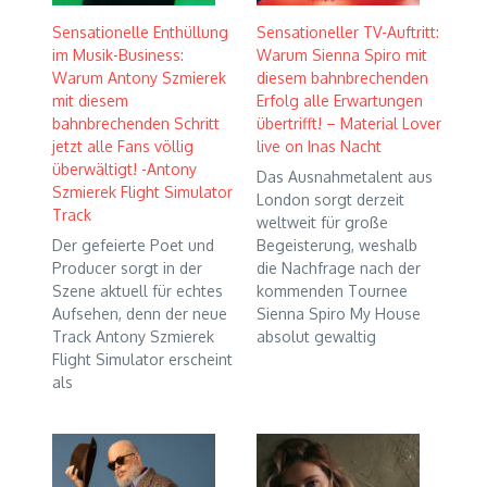
Sensationelle Enthüllung
Sensationeller TV-Auftritt:
im Musik-Business:
Warum Sienna Spiro mit
Warum Antony Szmierek
diesem bahnbrechenden
mit diesem
Erfolg alle Erwartungen
bahnbrechenden Schritt
übertrifft! – Material Lover
jetzt alle Fans völlig
live on Inas Nacht
überwältigt! -Antony
Das Ausnahmetalent aus
Szmierek Flight Simulator
London sorgt derzeit
Track
weltweit für große
Der gefeierte Poet und
Begeisterung, weshalb
Producer sorgt in der
die Nachfrage nach der
Szene aktuell für echtes
kommenden Tournee
Aufsehen, denn der neue
Sienna Spiro My House
Track Antony Szmierek
absolut gewaltig
Flight Simulator erscheint
als