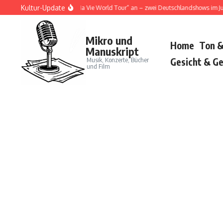
Zum Inhalt springen
Kultur-Update
Doja Cat kündigt „Tour Ma Vie World Tour“ an – zwei Deutschlandshows im Juni 
Mikro und
Home
Ton &
Manuskript
Musik, Konzerte, Bücher
Gesicht & Ge
und Film