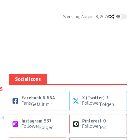
Samstag, August 8, 2026
Social Icons
s
Facebook
6,664
X (Twitter)
2
Fans
Follower
Gefällt mir
Folgen
tet
Instagram
537
Pinterest
0
Follower
Follower
Folgen
Pin