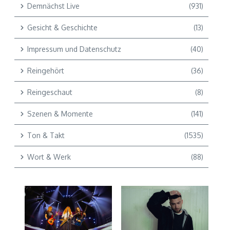
Demnächst Live
(931)
Gesicht & Geschichte
(13)
Impressum und Datenschutz
(40)
Reingehört
(36)
Reingeschaut
(8)
Szenen & Momente
(141)
Ton & Takt
(1535)
Wort & Werk
(88)