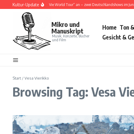
Zum Inhalt springen
Kultur-Update
ja Cat kündigt „Tour Ma Vie World Tour“ an – zwei Deutschlandshows im Juni 20
Mikro und
Home
Ton &
Manuskript
Musik, Konzerte, Bücher
Gesicht & Ge
und Film
Start
/
Vesa Vierikko
Browsing Tag: Vesa Vi