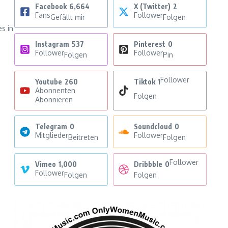
Facebook
6,664
X (Twitter)
2
Fans
Follower
Gefällt mir
Folgen
s in
Instagram
537
Pinterest
0
Follower
Follower
Folgen
Pin
Follower
Youtube
260
Tiktok
1
Abonnenten
Folgen
Abonnieren
Telegram
0
Soundcloud
0
Mitglieder
Follower
Beitreten
Folgen
Follower
Vimeo
1,000
Dribbble
0
Follower
Folgen
Folgen