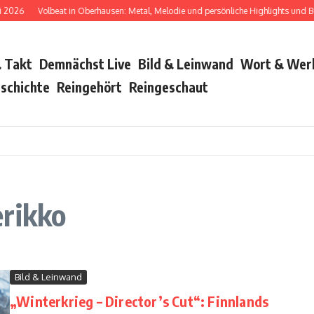
26
Volbeat in Oberhausen: Metal, Melodie und persönliche Highlights und Bush 
 Takt
Demnächst Live
Bild & Leinwand
Wort & Wer
schichte
Reingehört
Reingeschaut
erikko
Bild & Leinwand
„Winterkrieg – Director’s Cut“: Finnlands