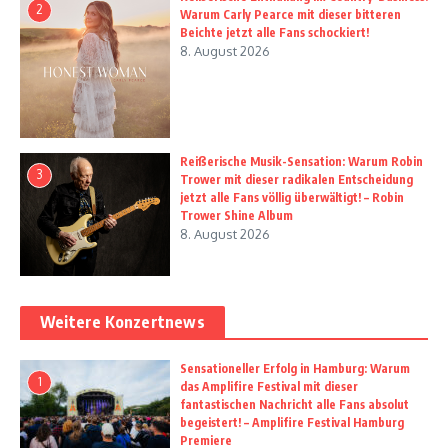
2
Warum Carly Pearce mit dieser bitteren
Beichte jetzt alle Fans schockiert!
8. August 2026
Reißerische Musik-Sensation: Warum Robin
3
Trower mit dieser radikalen Entscheidung
jetzt alle Fans völlig überwältigt! – Robin
Trower Shine Album
8. August 2026
Weitere Konzertnews
Sensationeller Erfolg in Hamburg: Warum
1
das Amplifire Festival mit dieser
fantastischen Nachricht alle Fans absolut
begeistert! – Amplifire Festival Hamburg
Premiere