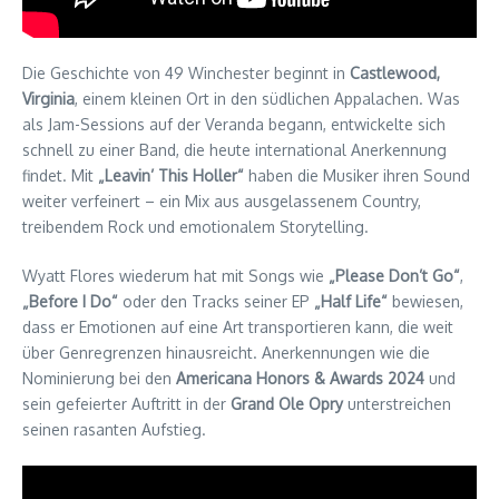
Die Geschichte von 49 Winchester beginnt in
Castlewood,
Virginia
, einem kleinen Ort in den südlichen Appalachen. Was
als Jam-Sessions auf der Veranda begann, entwickelte sich
schnell zu einer Band, die heute international Anerkennung
findet. Mit
„Leavin’ This Holler“
haben die Musiker ihren Sound
weiter verfeinert – ein Mix aus ausgelassenem Country,
treibendem Rock und emotionalem Storytelling.
Wyatt Flores wiederum hat mit Songs wie
„Please Don’t Go“
,
„Before I Do“
oder den Tracks seiner EP
„Half Life“
bewiesen,
dass er Emotionen auf eine Art transportieren kann, die weit
über Genregrenzen hinausreicht. Anerkennungen wie die
Nominierung bei den
Americana Honors & Awards 2024
und
sein gefeierter Auftritt in der
Grand Ole Opry
unterstreichen
seinen rasanten Aufstieg.