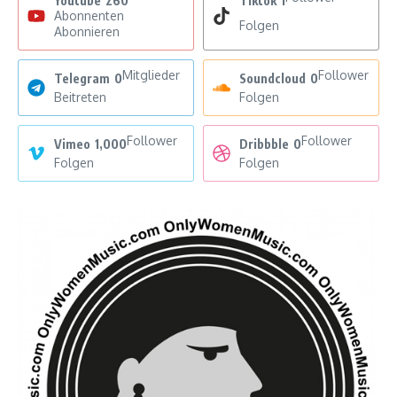
Youtube
260
Tiktok
1
Abonnenten
Folgen
Abonnieren
Mitglieder
Follower
Telegram
0
Soundcloud
0
Beitreten
Folgen
Follower
Follower
Vimeo
1,000
Dribbble
0
Folgen
Folgen