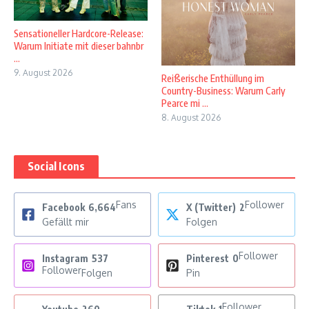
Sensationeller Hardcore-Release:
Warum Initiate mit dieser bahnbr
...
9. August 2026
Reißerische Enthüllung im
Country-Business: Warum Carly
Pearce mi ...
8. August 2026
Social Icons
Fans
Follower
Facebook
6,664
X (Twitter)
2
Gefällt mir
Folgen
Follower
Instagram
537
Pinterest
0
Follower
Folgen
Pin
Follower