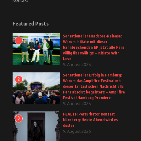
Kontakt
Featured Posts
Sensationeller Hardcore-Release:
1
Warum Initiate mit dieser
bahnbrechenden EP jetzt alle Fans
völlig überwältigt! – Initiate With
Love
9. August 2026
Sensationeller Erfolg in Hamburg:
2
Warum das Amplifire Festival mit
dieser fantastischen Nachricht alle
Fans absolut begeistert! – Amplifire
Festival Hamburg Premiere
9. August 2026
HEALTH Perturbator Konzert
3
Nürnberg: Heute Abend wird es
düster
9. August 2026