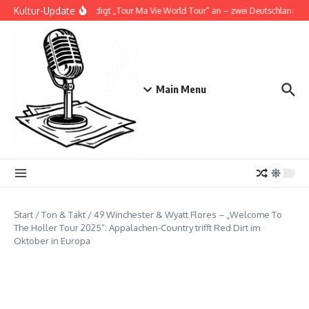
Zum Inhalt springen
Kultur-Update
Doja Cat kündigt „Tour Ma Vie World Tour“ an – zwei Deutschlandshows
Main Menu
Start
/
Ton & Takt
/
49 Winchester & Wyatt Flores – „Welcome To
The Holler Tour 2025“: Appalachen-Country trifft Red Dirt im
Oktober in Europa