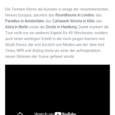
Die Termine führen die Künstler in einige der renommiertesten
Venues Europas, darunter das
Roundhouse in London
, das
Paradiso in Amsterdam
, das
Carlswerk Victoria in Köln
, das
Astra in Berlin
sowie die
Docks in Hamburg
. Damit markiert die
Tour nicht nur ein weiteres Kapitel für 49 Winchester, sondern
auch einen wichtigen Schritt in der noch jungen Karriere von
Wyatt Flores, der erst kürzlich von Medien wie der
New York
Times
, NPR und
Rolling Stone
als einer der aufregendsten
neuen Stimmen der Szene gefeiert wurde.