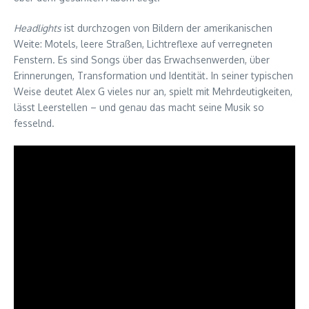
Headlights
ist durchzogen von Bildern der amerikanischen
Weite: Motels, leere Straßen, Lichtreflexe auf verregneten
Fenstern. Es sind Songs über das Erwachsenwerden, über
Erinnerungen, Transformation und Identität. In seiner typischen
Weise deutet Alex G vieles nur an, spielt mit Mehrdeutigkeiten,
lässt Leerstellen – und genau das macht seine Musik so
fesselnd.