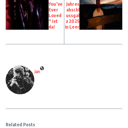
You’ve
Jahres
Ever
abschl
Loved
ussgal
“ ist
a 2025
da!
in Leer
Jan
Related Posts