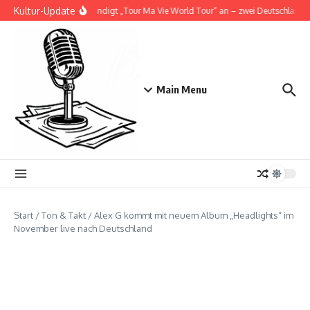
Zum Inhalt springen
Kultur-Update
Doja Cat kündigt „Tour Ma Vie World Tour“ an – zwei Deutschlandsho
Main Menu
Start
/
Ton & Takt
/
Alex G kommt mit neuem Album „Headlights“ im
November live nach Deutschland