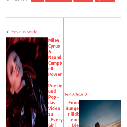
Previous Article
Miley
Cyrus
&
Naomi
Campb
ell:
Power
,
Poesie
und
Next Article
Pop –
das
Enno
Video
Bunge
zu
r lädt
„Every
ein:
Girl
Die