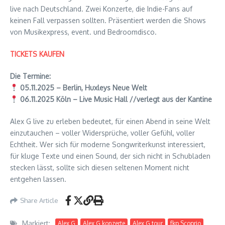
live nach Deutschland. Zwei Konzerte, die Indie-Fans auf
keinen Fall verpassen sollten. Präsentiert werden die Shows
von Musikexpress, event. und Bedroomdisco.
TICKETS KAUFEN
Die Termine:
05.11.2025 – Berlin, Huxleys Neue Welt
06.11.2025 Köln – Live Music Hall //verlegt aus der Kantine
Alex G live zu erleben bedeutet, für einen Abend in seine Welt
einzutauchen – voller Widersprüche, voller Gefühl, voller
Echtheit. Wer sich für moderne Songwriterkunst interessiert,
für kluge Texte und einen Sound, der sich nicht in Schubladen
stecken lässt, sollte sich diesen seltenen Moment nicht
entgehen lassen.
Share Article
Markiert:
Alex G
Alex G konzerte
Alex G tour
fkp Scoprio