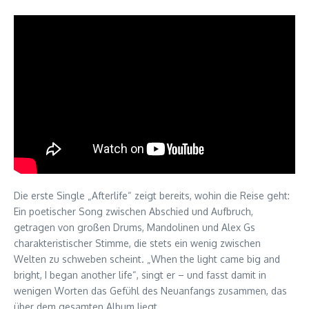
Die erste Single „Afterlife“ zeigt bereits, wohin die Reise geht:
Ein poetischer Song zwischen Abschied und Aufbruch,
getragen von großen Drums, Mandolinen und Alex Gs
charakteristischer Stimme, die stets ein wenig zwischen
Welten zu schweben scheint. „When the light came big and
bright, I began another life“, singt er – und fasst damit in
wenigen Worten das Gefühl des Neuanfangs zusammen, das
über dem gesamten Album liegt.