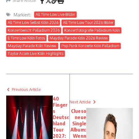
Share Article
Markiert:
All Time Low Live-Bilder
All Time Low Setlist Köln 2026
All Time Low Tour 2026 Bilder
Konzertbericht Palladium 2026
Konzertfotografie Palladium Köln
ll Time Low Köln Fotos
Mayday Parade Köln 2026 Review
Mayday Parade Köln Review.
Pop Punk Konzerte Köln Palladium
Taylor Acorn Live Köln Highlights
Previous Article
40
Next Article
Finger
s
Clueso
Deutsc
neue
hland
Single
Tour
Album:
2027:
Wenn