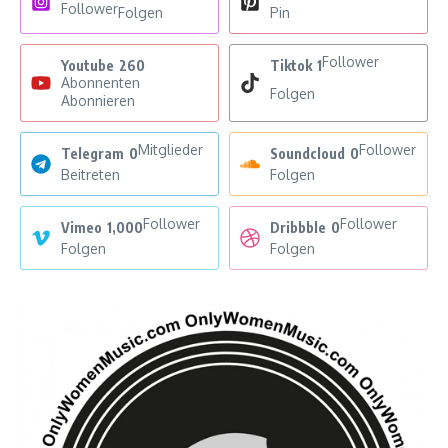
Follower
Folgen
Pin
Follower
Youtube
260
Tiktok
1
Abonnenten
Folgen
Abonnieren
Mitglieder
Follower
Telegram
0
Soundcloud
0
Beitreten
Folgen
Follower
Follower
Vimeo
1,000
Dribbble
0
Folgen
Folgen