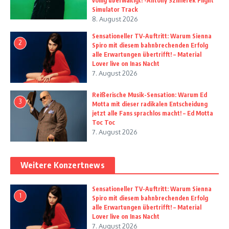
völlig überwältigt! -Antony Szmierek Flight
Simulator Track
8. August 2026
Sensationeller TV-Auftritt: Warum Sienna
2
Spiro mit diesem bahnbrechenden Erfolg
alle Erwartungen übertrifft! – Material
Lover live on Inas Nacht
7. August 2026
Reißerische Musik-Sensation: Warum Ed
3
Motta mit dieser radikalen Entscheidung
jetzt alle Fans sprachlos macht! – Ed Motta
Toc Toc
7. August 2026
Weitere Konzertnews
Sensationeller TV-Auftritt: Warum Sienna
1
Spiro mit diesem bahnbrechenden Erfolg
alle Erwartungen übertrifft! – Material
Lover live on Inas Nacht
7. August 2026