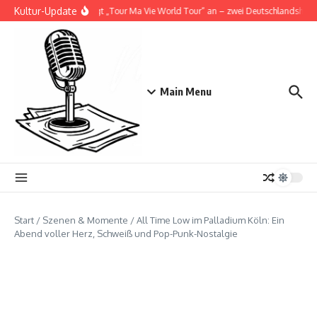
Zum Inhalt springen
Kultur-Update
Doja Cat kündigt „Tour Ma Vie World Tour“ an – zwei Deutschlandshows im 
Main Menu
Start
/
Szenen & Momente
/
All Time Low im Palladium Köln: Ein
Abend voller Herz, Schweiß und Pop-Punk-Nostalgie