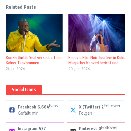
Related Posts
Konzertkritik: Seal verzaubert den
Faouzia Film Noir Tour live in Köln:
Kölner Tanzbrunnen
Magischer Konzertbericht und ...
21. Juli 2026
20. Juni 2026
Social Icons
Fans
Follower
Facebook
6,664
X (Twitter)
2
Gefällt mir
Folgen
Follower
Instagram
537
Pinterest
0