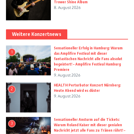
Trower Shine Album
8. August 2026
Weitere Konzertnews
Sensationeller Erfolg in Hamburg: Warum
1
das Amplifire Festival mit dieser
fantastischen Nachricht alle Fans absolut
begeistert! – Amplifire Festival Hamburg
Premiere
9. August 2026
HEALTH Perturbator Konzert Nürnberg:
2
Heute Abend wird es düster
9. August 2026
Sensationeller Ansturm auf die Tickets:
3
Warum Roland Kaiser mit dieser genialen
Nachricht jetzt alle Fans zu Tränen rührt! –