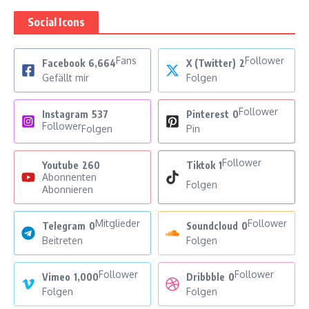
Social Icons
Fans
Follower
Facebook
6,664
X (Twitter)
2
Gefällt mir
Folgen
Follower
Instagram
537
Pinterest
0
Follower
Folgen
Pin
Follower
Youtube
260
Tiktok
1
Abonnenten
Folgen
Abonnieren
Mitglieder
Follower
Telegram
0
Soundcloud
0
Beitreten
Folgen
Follower
Follower
Vimeo
1,000
Dribbble
0
Folgen
Folgen