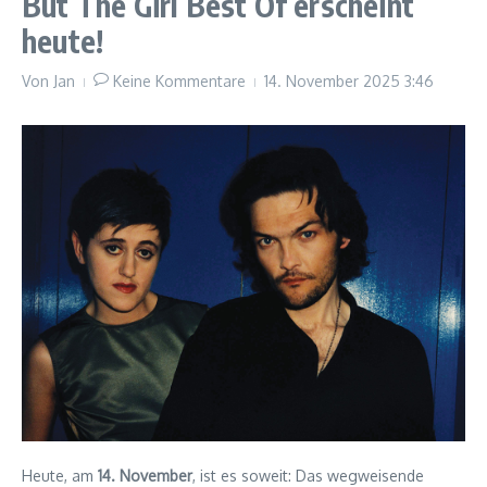
But The Girl Best Of erscheint
heute!
Von
Jan
Keine Kommentare
14. November 2025
3:46
Heute, am
14. November
, ist es soweit: Das wegweisende