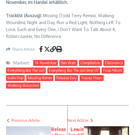
November, im Handel erhältlich.
Tracklist (Auszug):
Missing (Todd Terry Remix), Walking
Wounded, Night and Day, Run a Red Light, Nothing Left To
Lose, Each and Every One, I Don’t Want To Talk About It,
Rollercoaster, No Difference.
Share Article
Markiert:
14. November
Ben Watt
Compilation
Electronica
Everything But The Girl
Everything But The Girl Best Of
Fuse Album
Indie-Pop
Missing Remix
Release Day
Tracey Thorn
Walking Wounded
Previous Article
Next Article
Releas
Lewis