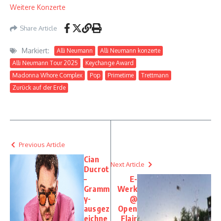
Weitere Konzerte
Share Article
Markiert:
Alli Neumann
Alli Neumann konzerte
Alli Neumann Tour 2025
Keychange Award
Madonna Whore Complex
Pop
Primetime
Trettmann
Zurück auf der Erde
Previous Article
Cian
Next Article
Ducrot
–
E-
Gramm
Werk
y-
@
ausgez
Open
eichne
Flair