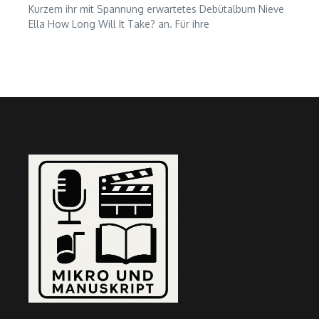
Kurzem ihr mit Spannung erwartetes Debütalbum Nieve
Ella How Long Will It Take? an. Für ihre