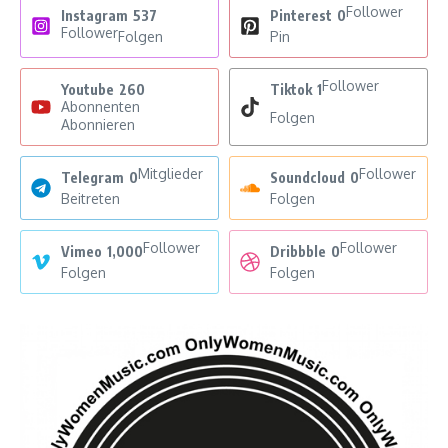
Follower
Instagram
537
Pinterest
0
Follower
Folgen
Pin
Follower
Youtube
260
Tiktok
1
Abonnenten
Folgen
Abonnieren
Mitglieder
Follower
Telegram
0
Soundcloud
0
Beitreten
Folgen
Follower
Follower
Vimeo
1,000
Dribbble
0
Folgen
Folgen