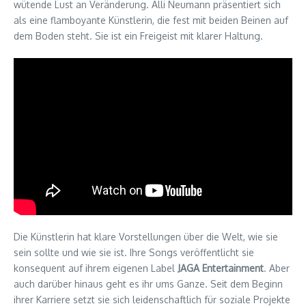
wütende Lust an Veränderung. Alli Neumann präsentiert sich
als eine flamboyante Künstlerin, die fest mit beiden Beinen auf
dem Boden steht. Sie ist ein Freigeist mit klarer Haltung.
Die Künstlerin hat klare Vorstellungen über die Welt, wie sie
sein sollte und wie sie ist. Ihre Songs veröffentlicht sie
konsequent auf ihrem eigenen Label
JAGA Entertainment
. Aber
auch darüber hinaus geht es ihr ums Ganze. Seit dem Beginn
ihrer Karriere setzt sie sich leidenschaftlich für soziale Projekte