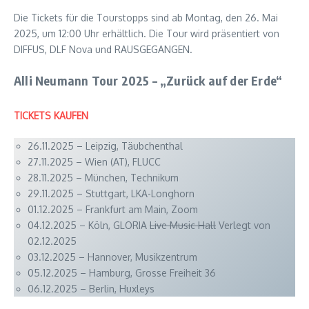
Die Tickets für die Tourstopps sind ab Montag, den 26. Mai
2025, um 12:00 Uhr erhältlich. Die Tour wird präsentiert von
DIFFUS, DLF Nova und RAUSGEGANGEN.
Alli Neumann Tour 2025 – „Zurück auf der Erde“
TICKETS KAUFEN
26.11.2025 – Leipzig, Täubchenthal
27.11.2025 – Wien (AT), FLUCC
28.11.2025 – München, Technikum
29.11.2025 – Stuttgart, LKA-Longhorn
01.12.2025 – Frankfurt am Main, Zoom
04.12.2025 – Köln, GLORIA
Live Music Hall
Verlegt von
02.12.2025
03.12.2025 – Hannover, Musikzentrum
05.12.2025 – Hamburg, Grosse Freiheit 36
06.12.2025 – Berlin, Huxleys