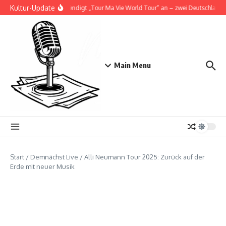
Zum Inhalt springen
Kultur-Update
Doja Cat kündigt „Tour Ma Vie World Tour“ an – zwei Deutschlandsho
Main Menu
Start
/
Demnächst Live
/
Alli Neumann Tour 2025: Zurück auf der
Erde mit neuer Musik