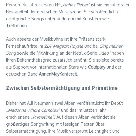
Person. Seit ihrer ersten EP
„Hohes Fieber“
ist sie ein integraler
Bestandteil der deutschen Musikszene. Sie veröffentlichte
erfolgreiche Songs unter anderem mit Künstlern wie
Trettmann
.
Auch abseits der Musikbühne ist ihre Präsenz stark.
Fernsehauftritte im
ZDF Magazin Royale
und bei
Sing meinen
Song
sowie die Mitwirkung an der Netflix-Serie
„Kleo“
haben
ihren Bekanntheitsgrad zusätzlich erhöht. Sie spielte bereits
als Support vor internationalen Stars wie
Coldplay
und der
deutschen Band
AnnenMayKantereit
.
Zwischen Selbstermächtigung und Primetime
Bisher hat Alli Neumann zwei Alben veröffentlicht: Ihr Debüt
„Madonna Whore Complex“
und das im letzten Jahr
erschienene
„Primetime“
. Auf diesen Alben verbindet sie
großartiges Songwriting mit lässigen Texten über
Selbstermächtigung. Ihre Musik versprüht Leichtigkeit und