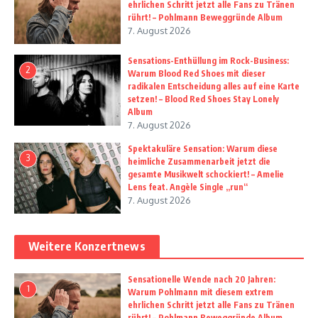
ehrlichen Schritt jetzt alle Fans zu Tränen
rührt! – Pohlmann Beweggründe Album
7. August 2026
Sensations-Enthüllung im Rock-Business:
2
Warum Blood Red Shoes mit dieser
radikalen Entscheidung alles auf eine Karte
setzen! – Blood Red Shoes Stay Lonely
Album
7. August 2026
Spektakuläre Sensation: Warum diese
3
heimliche Zusammenarbeit jetzt die
gesamte Musikwelt schockiert! – Amelie
Lens feat. Angèle Single „run“
7. August 2026
Weitere Konzertnews
Sensationelle Wende nach 20 Jahren:
1
Warum Pohlmann mit diesem extrem
ehrlichen Schritt jetzt alle Fans zu Tränen
rührt! – Pohlmann Beweggründe Album