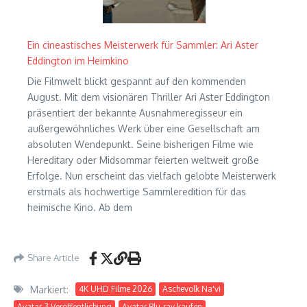
Ein cineastisches Meisterwerk für Sammler: Ari Aster
Eddington im Heimkino
Die Filmwelt blickt gespannt auf den kommenden
August. Mit dem visionären Thriller Ari Aster Eddington
präsentiert der bekannte Ausnahmeregisseur ein
außergewöhnliches Werk über eine Gesellschaft am
absoluten Wendepunkt. Seine bisherigen Filme wie
Hereditary oder Midsommar feierten weltweit große
Erfolge. Nun erscheint das vielfach gelobte Meisterwerk
erstmals als hochwertige Sammleredition für das
heimische Kino. Ab dem
Share Article
Markiert:
4K UHD Filme 2026
Aschevolk Na'vi
Avatar 3 Veröffentlichung
Avatar Blu-ray kaufen