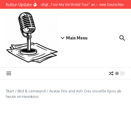
Zum Inhalt springen
Kultur-Update
Doja Cat kündigt „Tour Ma Vie World Tour“ an – zwei Deutschlandshows
Main Menu
Start
/
Bild & Leinwand
/
Avatar Fire and Ash: Das visuelle Epos ab
heute im Heimkino