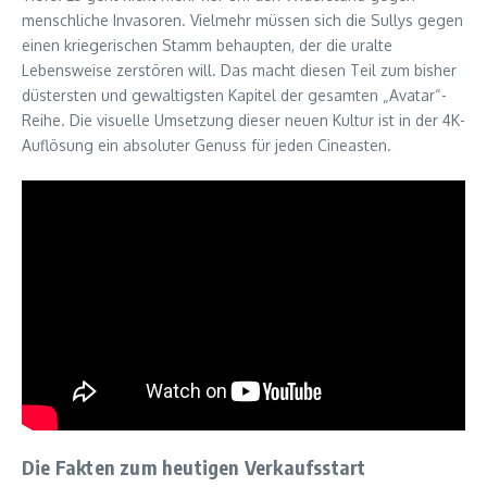
menschliche Invasoren. Vielmehr müssen sich die Sullys gegen
einen kriegerischen Stamm behaupten, der die uralte
Lebensweise zerstören will. Das macht diesen Teil zum bisher
düstersten und gewaltigsten Kapitel der gesamten „Avatar“-
Reihe. Die visuelle Umsetzung dieser neuen Kultur ist in der 4K-
Auflösung ein absoluter Genuss für jeden Cineasten.
Die Fakten zum heutigen Verkaufsstart