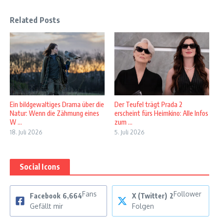
Related Posts
Ein bildgewaltiges Drama über die
Der Teufel trägt Prada 2
Natur: Wenn die Zähmung eines
erscheint fürs Heimkino: Alle Infos
W ...
zum ...
18. Juli 2026
5. Juli 2026
Social Icons
Fans
Follower
Facebook
6,664
X (Twitter)
2
Gefällt mir
Folgen