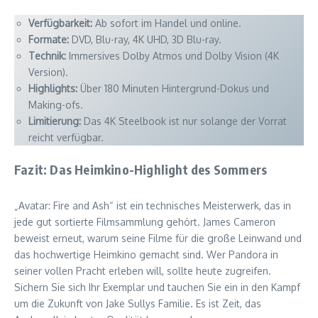
Verfügbarkeit:
Ab sofort im Handel und online.
Formate:
DVD, Blu-ray, 4K UHD, 3D Blu-ray.
Technik:
Immersives Dolby Atmos und Dolby Vision (4K
Version).
Highlights:
Über 180 Minuten Hintergrund-Dokus und
Making-ofs.
Limitierung:
Das 4K Steelbook ist nur solange der Vorrat
reicht verfügbar.
Fazit: Das Heimkino-Highlight des Sommers
„Avatar: Fire and Ash“ ist ein technisches Meisterwerk, das in
jede gut sortierte Filmsammlung gehört. James Cameron
beweist erneut, warum seine Filme für die große Leinwand und
das hochwertige Heimkino gemacht sind. Wer Pandora in
seiner vollen Pracht erleben will, sollte heute zugreifen.
Sichern Sie sich Ihr Exemplar und tauchen Sie ein in den Kampf
um die Zukunft von Jake Sullys Familie. Es ist Zeit, das