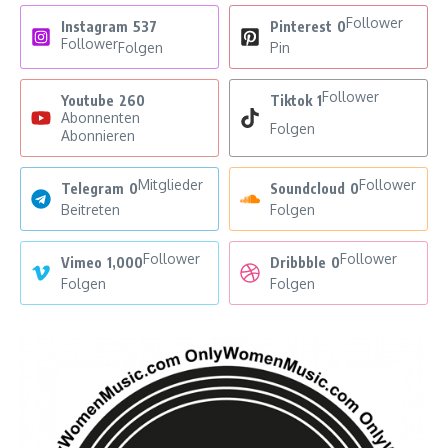
Follower
Instagram
537
Pinterest
0
Follower
Folgen
Pin
Follower
Youtube
260
Tiktok
1
Abonnenten
Folgen
Abonnieren
Mitglieder
Follower
Telegram
0
Soundcloud
0
Beitreten
Folgen
Follower
Follower
Vimeo
1,000
Dribbble
0
Folgen
Folgen