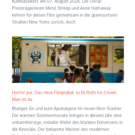
Kultklassikers am 07. August 2026. Die Oscar-
Preisträgerinnen Meryl Streep und Anne Hathaway
kehren für diesen Film gemeinsam in die glamourösen
Straßen New Yorks zurück. Auch
Horror pur: Das neue Filmplakat zu Eli Roth Ice Cream
Man ist da
Blutiges Eis und pure Apokalypse im neuen Kino-Slasher
Die warmen Sommermonate bringen in diesem Jahr eine
unbarmherzige, eiskalte Welle des blanken Entsetzens in
die Kinosäle. Der bekannte Meister des modernen