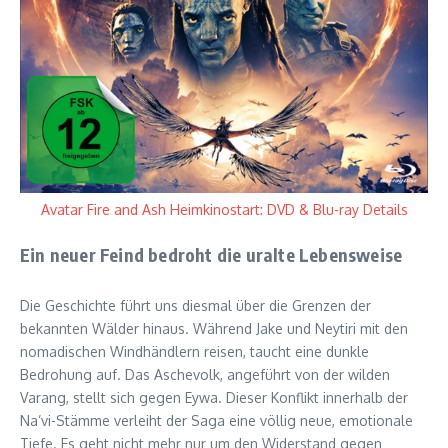
Avatar Fire and Ash Heimkinostart: DVD & Blu-ray Details
Ein neuer Feind bedroht die uralte Lebensweise
Die Geschichte führt uns diesmal über die Grenzen der
bekannten Wälder hinaus. Während Jake und Neytiri mit den
nomadischen Windhändlern reisen, taucht eine dunkle
Bedrohung auf. Das Aschevolk, angeführt von der wilden
Varang, stellt sich gegen Eywa. Dieser Konflikt innerhalb der
Na’vi-Stämme verleiht der Saga eine völlig neue, emotionale
Tiefe. Es geht nicht mehr nur um den Widerstand gegen