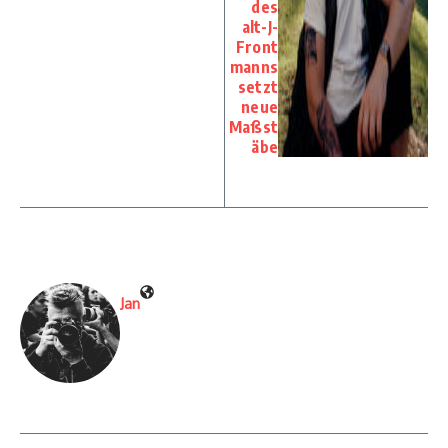
des
alt-J-
Front
manns
setzt
neue
Maßst
äbe
Jan