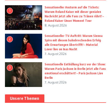
Sensationeller Ansturm auf die Tickets:
1
Warum Roland Kaiser mit dieser genialen
Nachricht jetzt alle Fans zu Tränen rührt! –
Roland Kaiser Unser Moment Tour
8. August 2026
Sensationeller TV-Auftritt: Warum Sienna
2
Spiro mit diesem bahnbrechenden Erfolg
alle Erwartungen übertrifft! – Material
Lover live on Inas Nacht
7. August 2026
Sensationelle Enthüllung kurz vor der Show:
3
Warum Paris Jackson in Berlin jetzt alle Fans
emotional erschüttert! – Paris Jackson Live
Berlin
7. August 2026
Unsere Themen