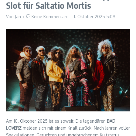
Slot für Saltatio Mortis
Von
Jan
Keine Kommentare
1. Oktober 2025
5:09
Am 10. Oktober 2025 ist es soweit: Die legendären
BAD
LOVERZ
melden sich mit einem Knall zurück. Nach Jahren voller
Spekulationen, Gerüchten und ungebrochenem Kultstatus