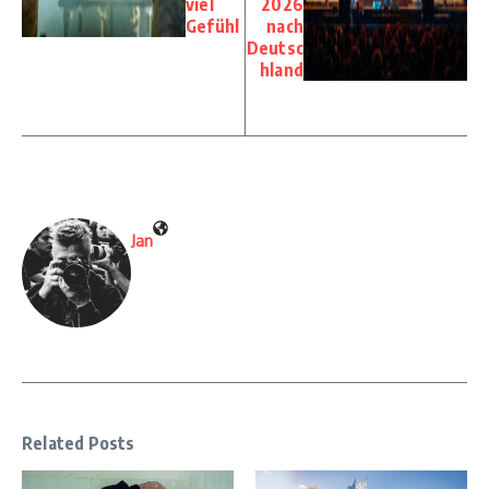
viel
2026
Gefühl
nach
Deutsc
hland
Jan
Related Posts