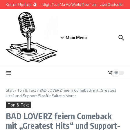
Zum Inhalt springen
Kultur-Update
Doja Cat kündigt „Tour Ma Vie World Tour“ an – zwei Deutschlandsho
Main Menu
Start
/
Ton & Takt
/
BAD LOVERZ feiern Comeback mit „Greatest
Hits“ und Support-Slot für Saltatio Mortis
Ton & Takt
BAD LOVERZ feiern Comeback
mit „Greatest Hits“ und Support-