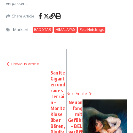
verpassen.
Share Article
Markiert:
BAD STAR
HIMALAYAS
Pete Hutchings
Previous Article
Sanfte
Gigant
en und
raues
Next Article
Terrai
n –
Neuan
Moritz
fang
Klose
mit
über
Gefühl
Bären,
– BEL
Biodiv
veröff