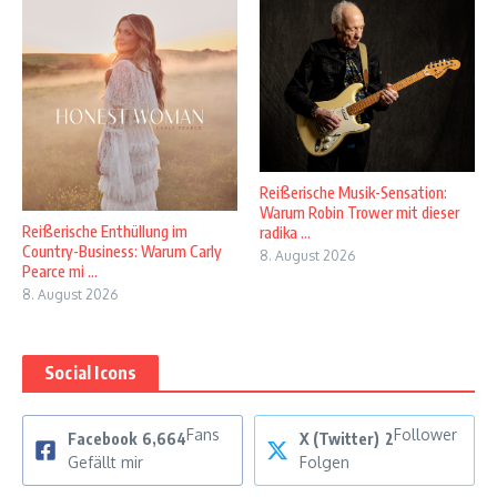
Reißerische Musik-Sensation:
Warum Robin Trower mit dieser
Reißerische Enthüllung im
radika ...
Country-Business: Warum Carly
8. August 2026
Pearce mi ...
8. August 2026
Social Icons
Fans
Follower
Facebook
6,664
X (Twitter)
2
Gefällt mir
Folgen