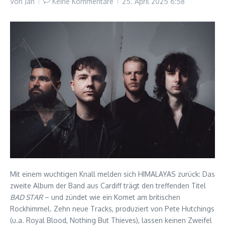
Von
Jan
Keine Kommentare
25. April 2025
6:58
Mit einem wuchtigen Knall melden sich HIMALAYAS zurück: Das
zweite Album der Band aus Cardiff trägt den treffenden Titel
BAD STAR
– und zündet wie ein Komet am britischen
Rockhimmel. Zehn neue Tracks, produziert von Pete Hutchings
(u.a. Royal Blood, Nothing But Thieves), lassen keinen Zweifel