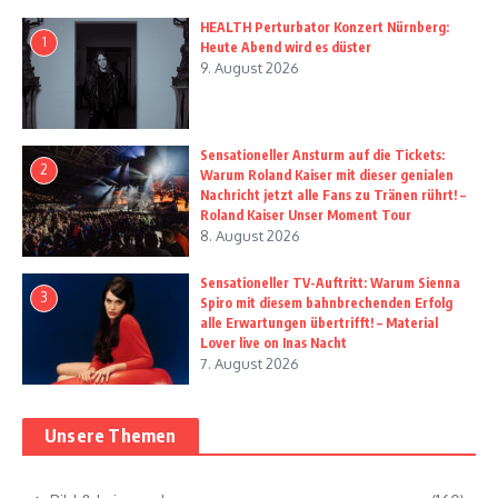
HEALTH Perturbator Konzert Nürnberg:
1
Heute Abend wird es düster
9. August 2026
Sensationeller Ansturm auf die Tickets:
2
Warum Roland Kaiser mit dieser genialen
Nachricht jetzt alle Fans zu Tränen rührt! –
Roland Kaiser Unser Moment Tour
8. August 2026
Sensationeller TV-Auftritt: Warum Sienna
3
Spiro mit diesem bahnbrechenden Erfolg
alle Erwartungen übertrifft! – Material
Lover live on Inas Nacht
7. August 2026
Unsere Themen