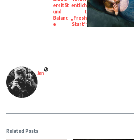
ersität
entlich
und
t
Balanc
„Fresh
e
Start“
Jan
Related Posts