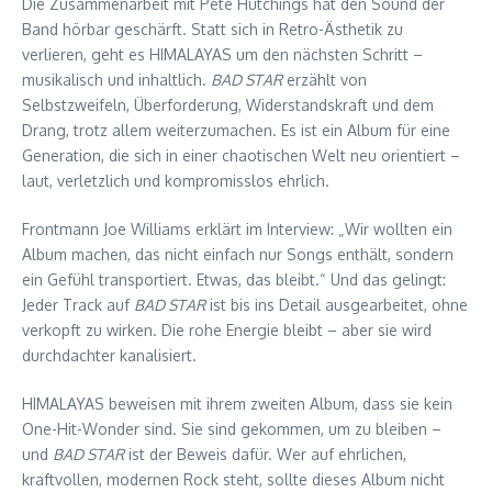
Die Zusammenarbeit mit Pete Hutchings hat den Sound der
Band hörbar geschärft. Statt sich in Retro-Ästhetik zu
verlieren, geht es HIMALAYAS um den nächsten Schritt –
musikalisch und inhaltlich.
BAD STAR
erzählt von
Selbstzweifeln, Überforderung, Widerstandskraft und dem
Drang, trotz allem weiterzumachen. Es ist ein Album für eine
Generation, die sich in einer chaotischen Welt neu orientiert –
laut, verletzlich und kompromisslos ehrlich.
Frontmann Joe Williams erklärt im Interview: „Wir wollten ein
Album machen, das nicht einfach nur Songs enthält, sondern
ein Gefühl transportiert. Etwas, das bleibt.“ Und das gelingt:
Jeder Track auf
BAD STAR
ist bis ins Detail ausgearbeitet, ohne
verkopft zu wirken. Die rohe Energie bleibt – aber sie wird
durchdachter kanalisiert.
HIMALAYAS beweisen mit ihrem zweiten Album, dass sie kein
One-Hit-Wonder sind. Sie sind gekommen, um zu bleiben –
und
BAD STAR
ist der Beweis dafür. Wer auf ehrlichen,
kraftvollen, modernen Rock steht, sollte dieses Album nicht