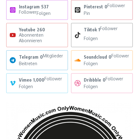
Follower
Instagram
537
Pinterest
0
Follower
Folgen
Pin
Follower
Youtube
260
Tiktok
1
Abonnenten
Folgen
Abonnieren
Mitglieder
Follower
Telegram
0
Soundcloud
0
Beitreten
Folgen
Follower
Follower
Vimeo
1,000
Dribbble
0
Folgen
Folgen