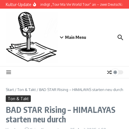
Zum Inhalt springen
Kultur-Update
Doja Cat kündigt „Tour Ma Vie World Tour“ an – zwei Deutschlandsh
Main Menu
Start
/
Ton & Takt
/
BAD STAR Rising – HIMALAYAS starten neu durch
Ton & Takt
BAD STAR Rising – HIMALAYAS
starten neu durch