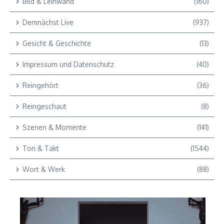
Bild & Leinwand
(160)
Demnächst Live
(937)
Gesicht & Geschichte
(13)
Impressum und Datenschutz
(40)
Reingehört
(36)
Reingeschaut
(8)
Szenen & Momente
(141)
Ton & Takt
(1544)
Wort & Werk
(88)