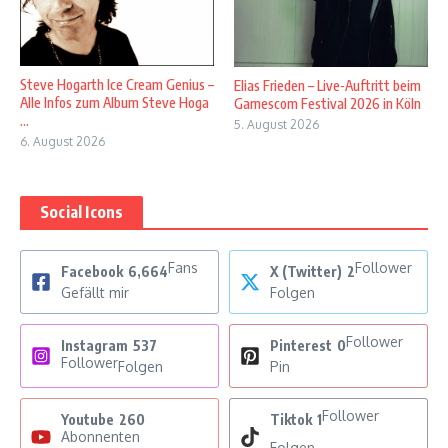
Steve Hogarth Ice Cream Genius –
Elias Frieden – Live-Auftritt beim
Alle Infos zum Album Steve Hoga
Gamescom Festival 2026 in Köln
...
5. August 2026
6. August 2026
Social Icons
Fans
Follower
Facebook
6,664
X (Twitter)
2
Gefällt mir
Folgen
Follower
Instagram
537
Pinterest
0
Follower
Folgen
Pin
Follower
Youtube
260
Tiktok
1
Abonnenten
Folgen