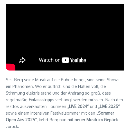
Seit Berq seine Musik auf die Bühne bringt, sind seine Shows
ein Phänomen. Wo er auftritt, sind die Hallen voll, die
Stimmung elektrisierend und der Andrang so groß, dass
regelmäßig
Einlassstopps
verhängt werden müssen. Nach den
restlos ausverkauften Tourneen
„LIVE 2024“
und
„LIVE 2025“
sowie einem intensiven Festivalsommer mit den
„Sommer
Open Airs 2025“
, kehrt Berq nun mit
neuer Musik im Gepäck
zurück.