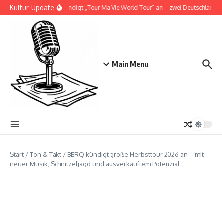
Zum Inhalt springen
Kultur-Update
Doja Cat kündigt „Tour Ma Vie World Tour“ an – zwei Deutschlandsho
Main Menu
Start
/
Ton & Takt
/
BERQ kündigt große Herbsttour 2026 an – mit
neuer Musik, Schnitzeljagd und ausverkauftem Potenzial