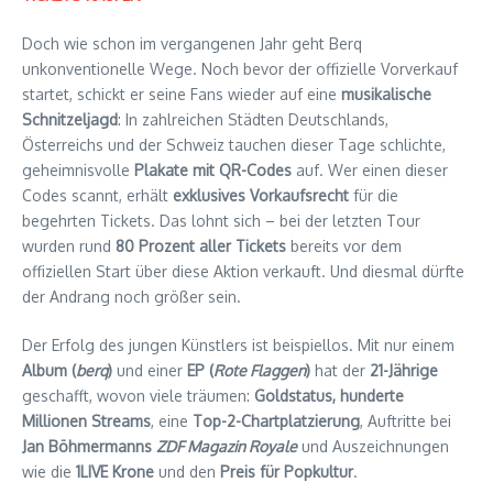
Doch wie schon im vergangenen Jahr geht Berq
unkonventionelle Wege. Noch bevor der offizielle Vorverkauf
startet, schickt er seine Fans wieder auf eine
musikalische
Schnitzeljagd
: In zahlreichen Städten Deutschlands,
Österreichs und der Schweiz tauchen dieser Tage schlichte,
geheimnisvolle
Plakate mit QR-Codes
auf. Wer einen dieser
Codes scannt, erhält
exklusives Vorkaufsrecht
für die
begehrten Tickets. Das lohnt sich – bei der letzten Tour
wurden rund
80 Prozent aller Tickets
bereits vor dem
offiziellen Start über diese Aktion verkauft. Und diesmal dürfte
der Andrang noch größer sein.
Der Erfolg des jungen Künstlers ist beispiellos. Mit nur einem
Album (
berq
)
und einer
EP (
Rote Flaggen
)
hat der
21-Jährige
geschafft, wovon viele träumen:
Goldstatus, hunderte
Millionen Streams
, eine
Top-2-Chartplatzierung
, Auftritte bei
Jan Böhmermanns
ZDF Magazin Royale
und Auszeichnungen
wie die
1LIVE Krone
und den
Preis für Popkultur
.