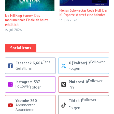
Florian Schwiecker Code Null: Der
KI-Experte startet eine bahnbre ...
Joe Hill King Sorrow: Das
monumentale Finale ab heute
16. Juni 2026
erhältlich
15. Juli 2026
Social Icons
Fans
Follower
Facebook
6,664
X (Twitter)
2
Gefällt mir
Folgen
Follower
Instagram
537
Pinterest
0
Follower
Folgen
Pin
Follower
Youtube
260
Tiktok
1
Abonnenten
Folgen
Abonnieren