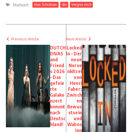
Markiert:
Alex Schulman
dtv
Vergiss mich
Previous Article
Next Article
DUTCH
Locked
DIVAS
In – Der
and
neue
Friend
Nerve
s 2026
nkitzel
– Das
von
gefeie
Henri
rte
Faber:
Galako
Zwisch
nzert
en
kommt
Bewus
nach
stsein
Deutsc
und
hland!
Wahns
inn