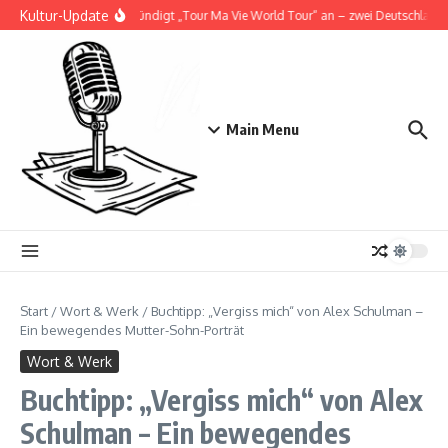
Zum Inhalt springen
Kultur-Update
Doja Cat kündigt „Tour Ma Vie World Tour“ an – zwei Deutschlandsh
Main Menu
Start
/
Wort & Werk
/
Buchtipp: „Vergiss mich“ von Alex Schulman –
Ein bewegendes Mutter-Sohn-Porträt
Wort & Werk
Buchtipp: „Vergiss mich“ von Alex
Schulman – Ein bewegendes