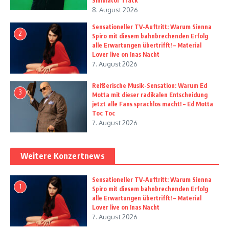
Simulator Track
8. August 2026
Sensationeller TV-Auftritt: Warum Sienna
2
Spiro mit diesem bahnbrechenden Erfolg
alle Erwartungen übertrifft! – Material
Lover live on Inas Nacht
7. August 2026
Reißerische Musik-Sensation: Warum Ed
3
Motta mit dieser radikalen Entscheidung
jetzt alle Fans sprachlos macht! – Ed Motta
Toc Toc
7. August 2026
Weitere Konzertnews
Sensationeller TV-Auftritt: Warum Sienna
1
Spiro mit diesem bahnbrechenden Erfolg
alle Erwartungen übertrifft! – Material
Lover live on Inas Nacht
7. August 2026