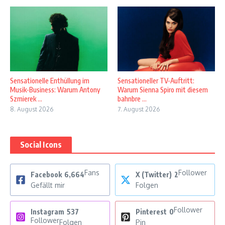
Sensationelle Enthüllung im
Sensationeller TV-Auftritt:
Musik-Business: Warum Antony
Warum Sienna Spiro mit diesem
Szmierek ...
bahnbre ...
8. August 2026
7. August 2026
Social Icons
Fans
Follower
Facebook
6,664
X (Twitter)
2
Gefällt mir
Folgen
Follower
Instagram
537
Pinterest
0
Follower
Folgen
Pin