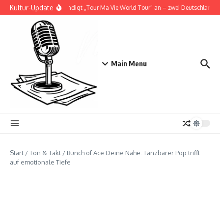
Zum Inhalt springen
Kultur-Update
Doja Cat kündigt „Tour Ma Vie World Tour“ an – zwei Deutschlandsho
Main Menu
Start
/
Ton & Takt
/
Bunch of Ace Deine Nähe: Tanzbarer Pop trifft
auf emotionale Tiefe