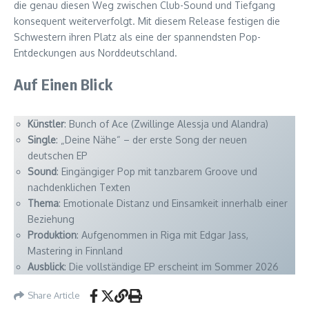
die genau diesen Weg zwischen Club-Sound und Tiefgang
konsequent weiterverfolgt. Mit diesem Release festigen die
Schwestern ihren Platz als eine der spannendsten Pop-
Entdeckungen aus Norddeutschland.
Auf Einen Blick
Künstler
: Bunch of Ace (Zwillinge Alessja und Alandra)
Single
: „Deine Nähe“ – der erste Song der neuen
deutschen EP
Sound
: Eingängiger Pop mit tanzbarem Groove und
nachdenklichen Texten
Thema
: Emotionale Distanz und Einsamkeit innerhalb einer
Beziehung
Produktion
: Aufgenommen in Riga mit Edgar Jass,
Mastering in Finnland
Ausblick
: Die vollständige EP erscheint im Sommer 2026
Share Article