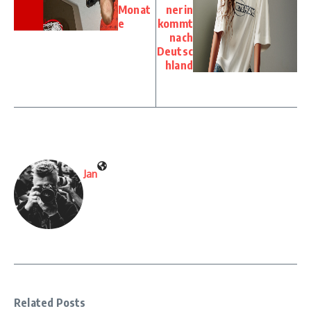
Monat
nerin
e
kommt
nach
Deutsc
hland
Jan
Related Posts