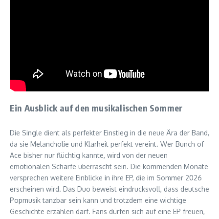
Ein Ausblick auf den musikalischen Sommer
Die Single dient als perfekter Einstieg in die neue Ära der Band,
da sie Melancholie und Klarheit perfekt vereint. Wer Bunch of
Ace bisher nur flüchtig kannte, wird von der neuen
emotionalen Schärfe überrascht sein. Die kommenden Monate
versprechen weitere Einblicke in ihre EP, die im Sommer 2026
erscheinen wird. Das Duo beweist eindrucksvoll, dass deutsche
Popmusik tanzbar sein kann und trotzdem eine wichtige
Geschichte erzählen darf. Fans dürfen sich auf eine EP freuen,