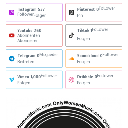
Follower
Instagram
537
Pinterest
0
Follower
Folgen
Pin
Follower
Youtube
260
Tiktok
1
Abonnenten
Folgen
Abonnieren
Mitglieder
Follower
Telegram
0
Soundcloud
0
Beitreten
Folgen
Follower
Follower
Vimeo
1,000
Dribbble
0
Folgen
Folgen