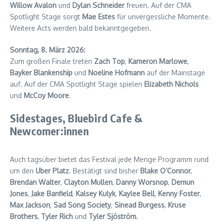
Willow Avalon
und
Dylan Schneider
freuen. Auf der CMA
Spotlight Stage sorgt
Mae Estes
für unvergessliche Momente.
Weitere Acts werden bald bekanntgegeben.
Sonntag, 8. März 2026:
Zum großen Finale treten
Zach Top
,
Kameron Marlowe
,
Bayker Blankenship
und
Noeline Hofmann
auf der Mainstage
auf. Auf der CMA Spotlight Stage spielen
Elizabeth Nichols
und
McCoy Moore
.
Sidestages, Bluebird Cafe &
Newcomer:innen
Auch tagsüber bietet das Festival jede Menge Programm rund
um den
Uber Platz
. Bestätigt sind bisher
Blake O’Connor
,
Brendan Walter
,
Clayton Mullen
,
Danny Worsnop
,
Demun
Jones
,
Jake Banfield
,
Kalsey Kulyk
,
Kaylee Bell
,
Kenny Foster
,
Max Jackson
,
Sad Song Society
,
Sinead Burgess
,
Kruse
Brothers
,
Tyler Rich
und
Tyler Sjöström
.