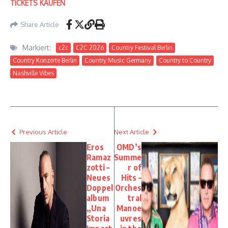
TICKETS KAUFEN
Share Article
Markiert:
c2c
C2C 2026
Country Festival Berlin
Country Konzerte Berlin
Country Music Germany
Country to Country
Nashville Vibes
Previous Article
Next Article
Eros
OMD’s
Ramaz
Summe
zotti –
r of
Neues
Hits –
Doppel
Orches
album
tral
„Una
Manoe
Storia
uvres