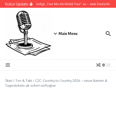
Zum Inhalt springen
Kultur-Update
Doja Cat kündigt „Tour Ma Vie World Tour“ an – zwei Deutschlandsho
Main Menu
Start
/
Ton & Takt
/
C2C: Country to Country 2026 – neue Namen &
Tagestickets ab sofort verfügbar