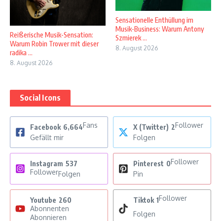
Sensationelle Enthüllung im
Musik-Business: Warum Antony
Reißerische Musik-Sensation:
Szmierek ...
Warum Robin Trower mit dieser
8. August 2026
radika ...
8. August 2026
Social Icons
Fans
Follower
Facebook
6,664
X (Twitter)
2
Gefällt mir
Folgen
Follower
Instagram
537
Pinterest
0
Follower
Folgen
Pin
Follower
Youtube
260
Tiktok
1
Abonnenten
Folgen
Abonnieren