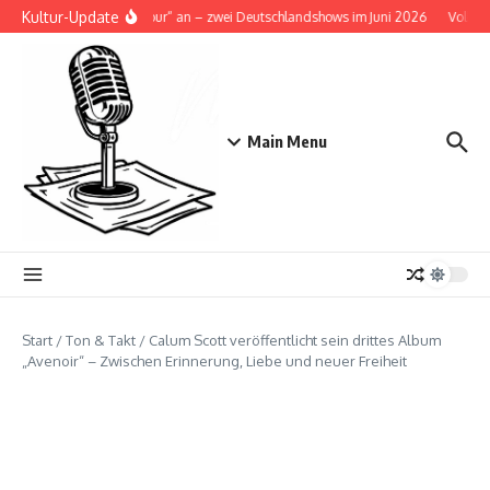
Zum Inhalt springen
Kultur-Update
 „Tour Ma Vie World Tour“ an – zwei Deutschlandshows im Juni 2026
Volbeat i
Main Menu
Start
/
Ton & Takt
/
Calum Scott veröffentlicht sein drittes Album
„Avenoir“ – Zwischen Erinnerung, Liebe und neuer Freiheit