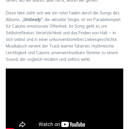
sehen, wo wir waren, aber nicht, wohin wir gehen.“
Diese Idee zieht sich wie ein roter Faden durch die Songs des
Albums.
„Unsteady“
, die aktuelle Single, ist ein Paradebeispiel
für Calums emotionale Offenheit. Im Song geht es um
Selbstreflexion, Verletzlichkeit und das Finden von Halt – in
sich selbst und in einer unkonventionellen Liebesgeschichte.
Musikalisch vereint der Track warme Gitarren, rhythmische
Leichtigkeit und Calums unverwechselbare Stimme zu einem
Sound, der zugleich modern und zeitlos wirkt.