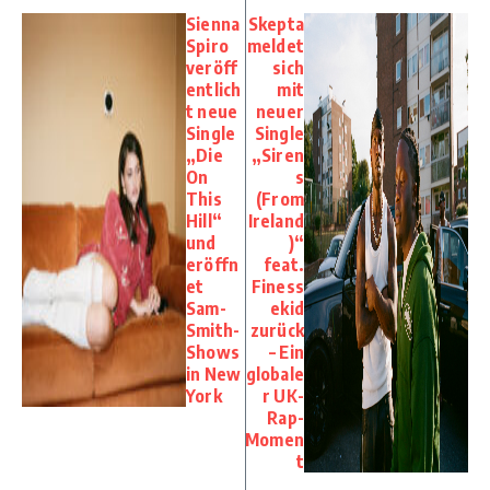
Sienna
Skepta
Spiro
meldet
veröff
sich
entlich
mit
t neue
neuer
Single
Single
„Die
„Siren
On
s
This
(From
Hill“
Ireland
und
)“
eröffn
feat.
et
Finess
Sam-
ekid
Smith-
zurück
Shows
– Ein
in New
globale
York
r UK-
Rap-
Momen
t