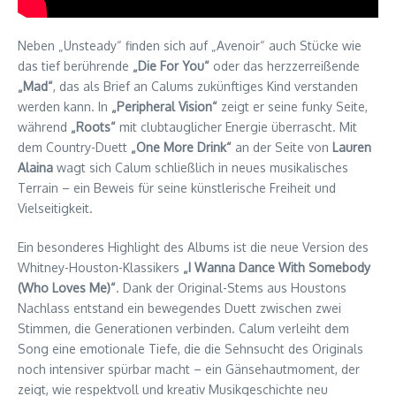
Neben „Unsteady“ finden sich auf „Avenoir“ auch Stücke wie
das tief berührende
„Die For You“
oder das herzzerreißende
„Mad“
, das als Brief an Calums zukünftiges Kind verstanden
werden kann. In
„Peripheral Vision“
zeigt er seine funky Seite,
während
„Roots“
mit clubtauglicher Energie überrascht. Mit
dem Country-Duett
„One More Drink“
an der Seite von
Lauren
Alaina
wagt sich Calum schließlich in neues musikalisches
Terrain – ein Beweis für seine künstlerische Freiheit und
Vielseitigkeit.
Ein besonderes Highlight des Albums ist die neue Version des
Whitney-Houston-Klassikers
„I Wanna Dance With Somebody
(Who Loves Me)“
. Dank der Original-Stems aus Houstons
Nachlass entstand ein bewegendes Duett zwischen zwei
Stimmen, die Generationen verbinden. Calum verleiht dem
Song eine emotionale Tiefe, die die Sehnsucht des Originals
noch intensiver spürbar macht – ein Gänsehautmoment, der
zeigt, wie respektvoll und kreativ Musikgeschichte neu