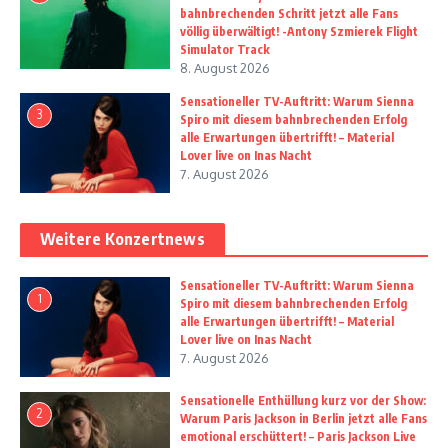
bahnbrechenden Schritt jetzt alle Fans
völlig überwältigt! -Antony Szmierek Flight
Simulator Track
8. August 2026
Sensationeller TV-Auftritt: Warum Sienna
3
Spiro mit diesem bahnbrechenden Erfolg
alle Erwartungen übertrifft! – Material
Lover live on Inas Nacht
7. August 2026
Weitere Konzertnews
Sensationeller TV-Auftritt: Warum Sienna
1
Spiro mit diesem bahnbrechenden Erfolg
alle Erwartungen übertrifft! – Material
Lover live on Inas Nacht
7. August 2026
Sensationelle Enthüllung kurz vor der Show:
2
Warum Paris Jackson in Berlin jetzt alle Fans
emotional erschüttert! – Paris Jackson Live