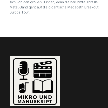
sich von den großen Bühnen, denn die berühmte Thrash-
Metal-Band geht auf die gigantische Megadeth Breakout
Europe Tour.