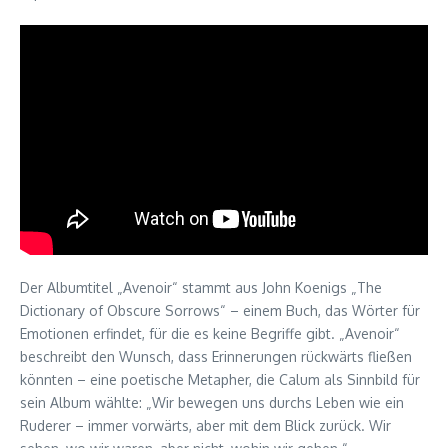
Der Albumtitel „Avenoir“ stammt aus John Koenigs „The
Dictionary of Obscure Sorrows“ – einem Buch, das Wörter für
Emotionen erfindet, für die es keine Begriffe gibt. „Avenoir“
beschreibt den Wunsch, dass Erinnerungen rückwärts fließen
könnten – eine poetische Metapher, die Calum als Sinnbild für
sein Album wählte: „Wir bewegen uns durchs Leben wie ein
Ruderer – immer vorwärts, aber mit dem Blick zurück. Wir