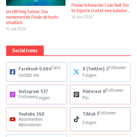
Florian Schwiecker Code Null: Der
KI-Experte startet eine bahnbre ...
Joe Hill King Sorrow: Das
monumentale Finale ab heute
16. Juni 2026
erhältlich
15. Juli 2026
Social Icons
Fans
Follower
Facebook
6,664
X (Twitter)
2
Gefällt mir
Folgen
Follower
Instagram
537
Pinterest
0
Follower
Folgen
Pin
Follower
Youtube
260
Tiktok
1
Abonnenten
Folgen
Abonnieren