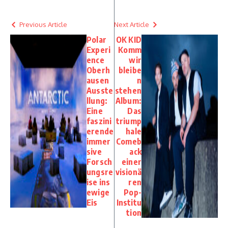
Previous Article
Next Article
Polar
OK KID
Experi
Komm
ence
wir
Oberh
bleibe
ausen
n
Ausste
stehen
llung:
Album:
Eine
Das
faszini
triump
erende
hale
immer
Comeb
sive
ack
Forsch
einer
ungsre
visionä
ise ins
ren
ewige
Pop-
Eis
Institu
tion