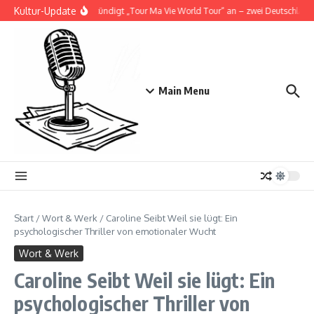
Zum Inhalt springen
Kultur-Update
Doja Cat kündigt „Tour Ma Vie World Tour“ an – zwei Deutschlandsh
Main Menu
Start
/
Wort & Werk
/
Caroline Seibt Weil sie lügt: Ein
psychologischer Thriller von emotionaler Wucht
Wort & Werk
Caroline Seibt Weil sie lügt: Ein
psychologischer Thriller von