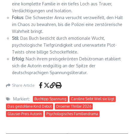
eine komplette Familie in ein tiefes Loch aus Trauer,
Verdächtigungen und Isolation.
Fokus
: Die Schwester Anna versucht verzweifelt, den Halt
im Chaos zu bewahren, bis die Polizei eine zerstörerische
Wahrheit bringt.
Stil
: Das Buch besticht durch emotionale Wucht,
psychologische Tiefgründigkeit und unerwartete Plot-
Twists ohne billige Schockeffekte.
Erfolg
: Nach ihrem preisgekrönten Debütroman etabliert
sich die Autorin endgültig an der Spitze der
deutschsprachigen Spannungsliteratur.
Share Article
Markiert:
Buchtipp Spannung
Caroline Seibt Weil sie lügt
Das gestohlene Kind Debüt
Droemer Thriller 2026
Glauser-Preis Autorin
Psychologisches Familiendrama