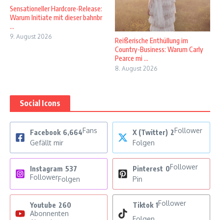
Sensationeller Hardcore-Release:
Warum Initiate mit dieser bahnbr
...
9. August 2026
Reißerische Enthüllung im
Country-Business: Warum Carly
Pearce mi ...
8. August 2026
Social Icons
Fans
Follower
Facebook
6,664
X (Twitter)
2
Gefällt mir
Folgen
Follower
Instagram
537
Pinterest
0
Follower
Folgen
Pin
Follower
Youtube
260
Tiktok
1
Abonnenten
Folgen