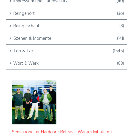
Impressum und Datenschutz
(40)
Reingehört
(36)
Reingeschaut
(8)
Szenen & Momente
(141)
Ton & Takt
(1545)
Wort & Werk
(88)
Sensationeller Hardcore-Release: Warum Initiate mit