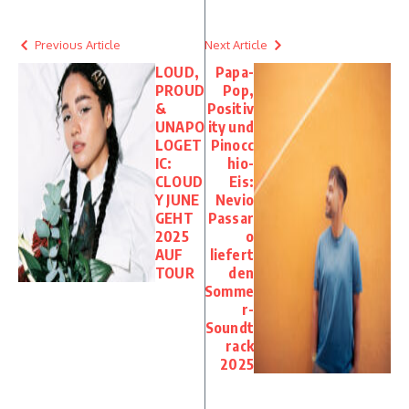
Previous Article
Next Article
LOUD,
Papa-
PROUD
Pop,
&
Positiv
UNAPO
ity und
LOGET
Pinocc
IC:
hio-
CLOUD
Eis:
Y JUNE
Nevio
GEHT
Passar
2025
o
AUF
liefert
TOUR
den
Somme
r-
Soundt
rack
2025