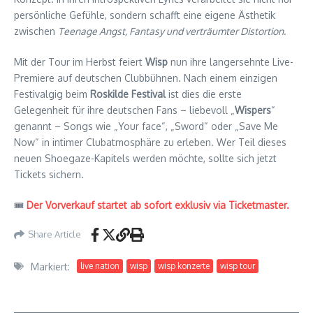
persönliche Gefühle, sondern schafft eine eigene Ästhetik
zwischen
Teenage Angst, Fantasy und verträumter Distortion
.
Mit der Tour im Herbst feiert
Wisp
nun ihre langersehnte Live-
Premiere auf deutschen Clubbühnen. Nach einem einzigen
Festivalgig beim
Roskilde Festival
ist dies die erste
Gelegenheit für ihre deutschen Fans – liebevoll „
Wispers
“
genannt – Songs wie „Your face“, „Sword“ oder „Save Me
Now“ in intimer Clubatmosphäre zu erleben. Wer Teil dieses
neuen Shoegaze-Kapitels werden möchte, sollte sich jetzt
Tickets sichern.
🎟
Der Vorverkauf startet ab sofort exklusiv via Ticketmaster.
Share Article
Markiert:
live nation
wisp
wisp konzerte
wisp tour