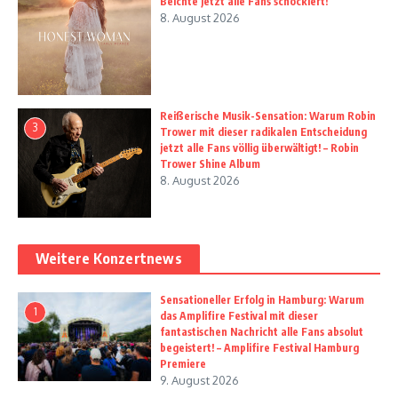
Beichte jetzt alle Fans schockiert!
8. August 2026
Reißerische Musik-Sensation: Warum Robin
3
Trower mit dieser radikalen Entscheidung
jetzt alle Fans völlig überwältigt! – Robin
Trower Shine Album
8. August 2026
Weitere Konzertnews
Sensationeller Erfolg in Hamburg: Warum
1
das Amplifire Festival mit dieser
fantastischen Nachricht alle Fans absolut
begeistert! – Amplifire Festival Hamburg
Premiere
9. August 2026