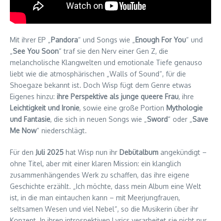
Mit ihrer EP „
Pandora
“ und Songs wie „
Enough For You
“ und
„
See You Soon
“ traf sie den Nerv einer Gen Z, die
melancholische Klangwelten und emotionale Tiefe genauso
liebt wie die atmosphärischen „Walls of Sound“, für die
Shoegaze bekannt ist. Doch Wisp fügt dem Genre etwas
Eigenes hinzu:
ihre Perspektive als junge queere Frau
, ihre
Leichtigkeit und Ironie
, sowie eine große Portion
Mythologie
und Fantasie
, die sich in neuen Songs wie „
Sword
“ oder „
Save
Me Now
“ niederschlägt.
Für den
Juli 2025
hat Wisp nun ihr
Debütalbum
angekündigt –
ohne Titel, aber mit einer klaren Mission: ein klanglich
zusammenhängendes Werk zu schaffen, das ihre eigene
Geschichte erzählt. „Ich möchte, dass mein Album eine Welt
ist, in die man eintauchen kann – mit Meerjungfrauen,
seltsamen Wesen und viel Nebel“, so die Musikerin über ihr
Konzept. In ihren introspektiven Lyrics verarbeitet sie nicht nur