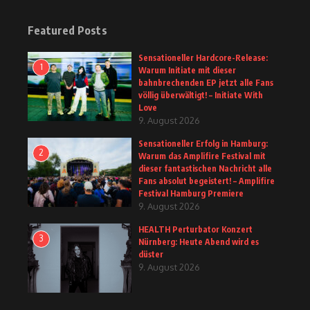
Featured Posts
Sensationeller Hardcore-Release:
1
Warum Initiate mit dieser
bahnbrechenden EP jetzt alle Fans
völlig überwältigt! – Initiate With
Love
9. August 2026
Sensationeller Erfolg in Hamburg:
2
Warum das Amplifire Festival mit
dieser fantastischen Nachricht alle
Fans absolut begeistert! – Amplifire
Festival Hamburg Premiere
9. August 2026
HEALTH Perturbator Konzert
3
Nürnberg: Heute Abend wird es
düster
9. August 2026