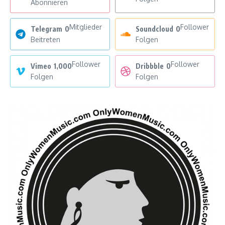
Abonnieren
Mitglieder
Follower
Telegram
0
Soundcloud
0
Beitreten
Folgen
Follower
Follower
Vimeo
1,000
Dribbble
0
Folgen
Folgen