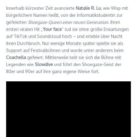
Innerhalb kürzester Zeit avancierte
Natalie R. Lu
, wie Wisp mit
bürgerlichem Namen heißt, von der Informatikstudentin zur
gefeierten
Shoegaze-Queen einer neuen Generation
. Ihren
ersten viralen Hit „
Your face
“ lud sie ohne große Erwartungen
auf TikTok und Soundcloud hoch – und erlebte über Nacht
ihren Durchbruch. Nur wenige Monate später spielte sie als
Support auf Festivalbühnen und wurde unter anderem beim
Coachella
gefeiert. Mittlerweile teilt sie sich die Bühne mit
Legenden wie
Slowdive
und führt den Shoegaze-Geist der
80er und 90er auf ihre ganz eigene Weise fort.