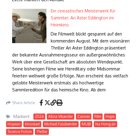
Ein cineastisches Meisterwerk für
Sammler: Ari Aster Eddington im
Heimkino
Die Filmwelt blickt gespannt auf den
kommenden August. Mit dem visionären
Thriller Ari Aster Eddington präsentiert
der bekannte Ausnahmeregisseur ein außergewöhnliches
Werk über eine Gesellschaft am absoluten Wendepunkt.
Seine bisherigen Filme wie Hereditary oder Midsommar
feierten weltweit große Erfolge. Nun erscheint das vielfach
gelobte Meisterwerk erstmals als hochwertige
Sammleredition für das heimische Kino. Ab dem
Share Article
Markiert:
2026
Alicia Vikander
Cannes
Film
Hope
Hoyeon
Kinostart
Michael Fassbender
MUBI
Na Hong-jin
Science Fiction
Thriller