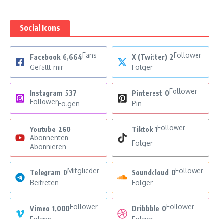
Social Icons
Fans
Follower
Facebook
6,664
X (Twitter)
2
Gefällt mir
Folgen
Follower
Instagram
537
Pinterest
0
Follower
Folgen
Pin
Follower
Youtube
260
Tiktok
1
Abonnenten
Folgen
Abonnieren
Mitglieder
Follower
Telegram
0
Soundcloud
0
Beitreten
Folgen
Follower
Follower
Vimeo
1,000
Dribbble
0
Folgen
Folgen