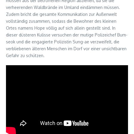
müssen aus der betroffenen Region abziehen, da sie die
verheerenden Waldbrände im Umland eindämmen müssen.
Zudem bricht die gesamte Kommunikation zur Außenwelt
vollständig zusammen, sodass die Bewohner des kleinen
Ortes namens Hope völlig auf sich allein gestellt sind. In
dieser düsteren Kulisse versuchen der mutige Polizeichef Bum-
seok und die engagierte Polizistin Sung-ae verzweifelt, die
verbliebenen älteren Menschen im Dorf vor einer unsichtbaren
Gefahr zu schützen.