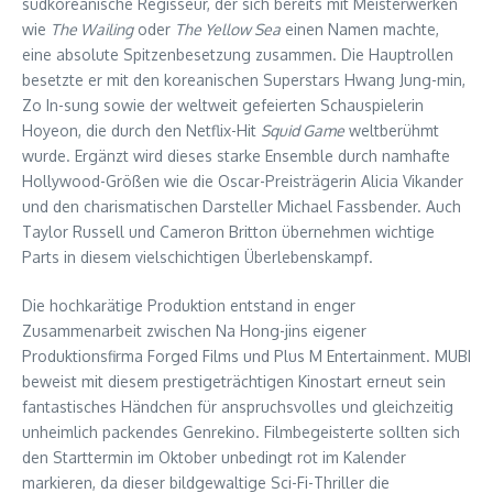
südkoreanische Regisseur, der sich bereits mit Meisterwerken
wie
The Wailing
oder
The Yellow Sea
einen Namen machte,
eine absolute Spitzenbesetzung zusammen. Die Hauptrollen
besetzte er mit den koreanischen Superstars Hwang Jung-min,
Zo In-sung sowie der weltweit gefeierten Schauspielerin
Hoyeon, die durch den Netflix-Hit
Squid Game
weltberühmt
wurde. Ergänzt wird dieses starke Ensemble durch namhafte
Hollywood-Größen wie die Oscar-Preisträgerin Alicia Vikander
und den charismatischen Darsteller Michael Fassbender. Auch
Taylor Russell und Cameron Britton übernehmen wichtige
Parts in diesem vielschichtigen Überlebenskampf.
Die hochkarätige Produktion entstand in enger
Zusammenarbeit zwischen Na Hong-jins eigener
Produktionsfirma Forged Films und Plus M Entertainment. MUBI
beweist mit diesem prestigeträchtigen Kinostart erneut sein
fantastisches Händchen für anspruchsvolles und gleichzeitig
unheimlich packendes Genrekino. Filmbegeisterte sollten sich
den Starttermin im Oktober unbedingt rot im Kalender
markieren, da dieser bildgewaltige Sci-Fi-Thriller die