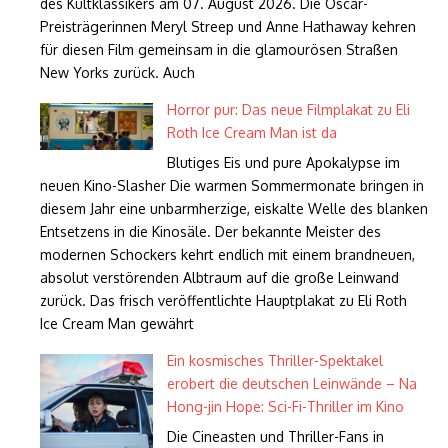
des Kultklassikers am 07. August 2026. Die Oscar-
Preisträgerinnen Meryl Streep und Anne Hathaway kehren
für diesen Film gemeinsam in die glamourösen Straßen
New Yorks zurück. Auch
Horror pur: Das neue Filmplakat zu Eli
Roth Ice Cream Man ist da
Blutiges Eis und pure Apokalypse im
neuen Kino-Slasher Die warmen Sommermonate bringen in
diesem Jahr eine unbarmherzige, eiskalte Welle des blanken
Entsetzens in die Kinosäle. Der bekannte Meister des
modernen Schockers kehrt endlich mit einem brandneuen,
absolut verstörenden Albtraum auf die große Leinwand
zurück. Das frisch veröffentlichte Hauptplakat zu Eli Roth
Ice Cream Man gewährt
Ein kosmisches Thriller-Spektakel
erobert die deutschen Leinwände – Na
Hong-jin Hope: Sci-Fi-Thriller im Kino
Die Cineasten und Thriller-Fans in