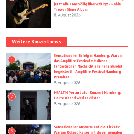
jetzt alle Fans völlig überwältigt! – Robin
Trower Shine Album
8. August 2026
Weitere Konzertnews
Sensationeller Erfolg in Hamburg: Warum
1
das Amplifire Festival mit dieser
fantastischen Nachricht alle Fans absolut
begeistert! – Amplifire Festival Hamburg
Premiere
9. August 2026
HEALTH Perturbator Konzert Nürnberg:
2
Heute Abend wird es düster
9. August 2026
Sensationeller Ansturm auf die Tickets:
3
Warum Roland Kaiser mit dieser genialen