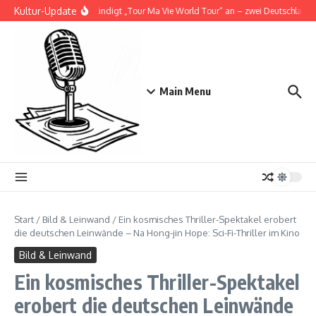
Zum Inhalt springen
Kultur-Update
Doja Cat kündigt „Tour Ma Vie World Tour“ an – zwei Deutschlandsho
Main Menu
Start
/
Bild & Leinwand
/
Ein kosmisches Thriller-Spektakel erobert
die deutschen Leinwände – Na Hong-jin Hope: Sci-Fi-Thriller im Kino
Bild & Leinwand
Ein kosmisches Thriller-Spektakel
erobert die deutschen Leinwände