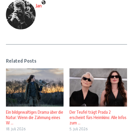
Jan
Related Posts
Ein bildgewaltiges Drama über die
Der Teufel trägt Prada 2
Natur: Wenn die Zähmung eines
erscheint fürs Heimkino: Alle Infos
W ...
zum ...
18. Juli 2026
5. Juli 2026