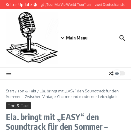
Zum Inhalt springen
Kultur-Update
Doja Cat kündigt „Tour Ma Vie World Tour“ an – zwei Deutschlandshows 
Main Menu
Start
/
Ton & Takt
/
Ela. bringt mit „EASY“ den Soundtrack für den
Sommer – Zwischen Vintage-Charme und moderner Leichtigkeit
Ton & Takt
Ela. bringt mit „EASY“ den
Soundtrack für den Sommer –