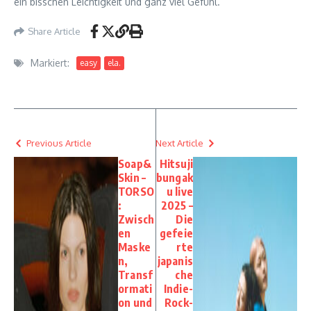
ein bisschen Leichtigkeit und ganz viel Gefühl.
Share Article
Markiert:
easy
ela.
Previous Article
Next Article
Soap&
Hitsuji
Skin –
bungak
TORSO
u live
:
2025 –
Zwisch
Die
en
gefeie
Maske
rte
n,
japanis
Transf
che
ormati
Indie-
on und
Rock-