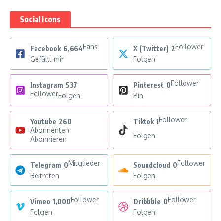
Social Icons
Fans
Follower
Facebook
6,664
X (Twitter)
2
Gefällt mir
Folgen
Follower
Instagram
537
Pinterest
0
Follower
Folgen
Pin
Follower
Youtube
260
Tiktok
1
Abonnenten
Folgen
Abonnieren
Mitglieder
Follower
Telegram
0
Soundcloud
0
Beitreten
Folgen
Follower
Follower
Vimeo
1,000
Dribbble
0
Folgen
Folgen