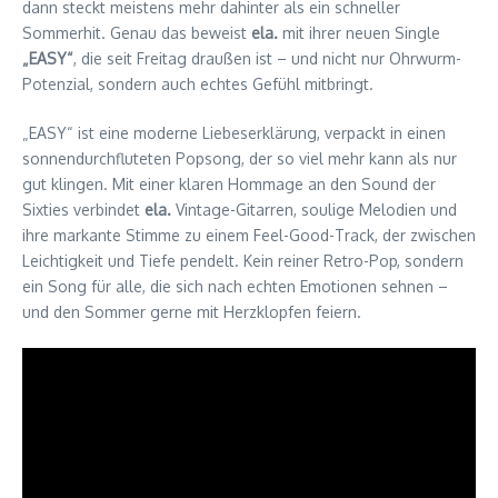
dann steckt meistens mehr dahinter als ein schneller
Sommerhit. Genau das beweist
ela.
mit ihrer neuen Single
„EASY“
, die seit Freitag draußen ist – und nicht nur Ohrwurm-
Potenzial, sondern auch echtes Gefühl mitbringt.
„EASY“ ist eine moderne Liebeserklärung, verpackt in einen
sonnendurchfluteten Popsong, der so viel mehr kann als nur
gut klingen. Mit einer klaren Hommage an den Sound der
Sixties verbindet
ela.
Vintage-Gitarren, soulige Melodien und
ihre markante Stimme zu einem Feel-Good-Track, der zwischen
Leichtigkeit und Tiefe pendelt. Kein reiner Retro-Pop, sondern
ein Song für alle, die sich nach echten Emotionen sehnen –
und den Sommer gerne mit Herzklopfen feiern.