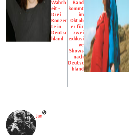
Wahrh
Band
eit –
kommt
Drei
im
Konzer
Oktob
te in
er für
Deutsc
zwei
hland
exklusi
ve
Shows
nach
Deutsc
hland
Jan