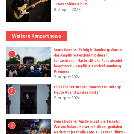
Trower Shine Album
8. August 2026
Weitere Konzertnews
Sensationeller Erfolg in Hamburg: Warum
1
das Amplifire Festival mit dieser
fantastischen Nachricht alle Fans absolut
begeistert! – Amplifire Festival Hamburg
Premiere
9. August 2026
HEALTH Perturbator Konzert Nürnberg:
2
Heute Abend wird es düster
9. August 2026
Sensationeller Ansturm auf die Tickets:
3
Warum Roland Kaiser mit dieser genialen
Nachricht jetzt alle Fans zu Tränen rührt! –