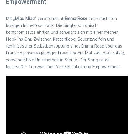
Empowerment
Mit
„Miau Miau“
veröffentlicht
Emma Rose
ihren nächsten
bissigen Indie-Pop-Track. Die Single ist ironisch,
kompromisslos ehrlich und schleicht sich mit einer frechen
Hook ins Ohr. Zwischen Katzenliebe, Selbstzweifeln und
feministischer Selbstbehauptung singt Emma Rose über das
Frausein jenseits gängiger Erwartungen. Mal zart, mal trotzig,
verwandelt sie Unsicherheit in Stärke. Der Song ist ein
bittersüßer Trip zwischen Verletzlichkeit und Empowerment.