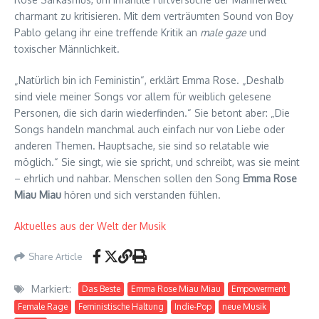
charmant zu kritisieren. Mit dem verträumten Sound von Boy
Pablo gelang ihr eine treffende Kritik an
male gaze
und
toxischer Männlichkeit.
„Natürlich bin ich Feministin“, erklärt Emma Rose. „Deshalb
sind viele meiner Songs vor allem für weiblich gelesene
Personen, die sich darin wiederfinden.“ Sie betont aber: „Die
Songs handeln manchmal auch einfach nur von Liebe oder
anderen Themen. Hauptsache, sie sind so relatable wie
möglich.“ Sie singt, wie sie spricht, und schreibt, was sie meint
– ehrlich und nahbar. Menschen sollen den Song
Emma Rose
Miau Miau
hören und sich verstanden fühlen.
Aktuelles aus der Welt der Musik
Share Article
Markiert:
Das Beste
Emma Rose Miau Miau
Empowerment
Female Rage
Feministische Haltung
Indie-Pop
neue Musik