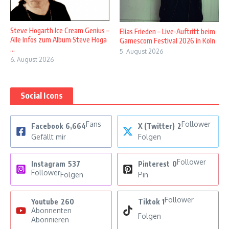
Steve Hogarth Ice Cream Genius –
Elias Frieden – Live-Auftritt beim
Alle Infos zum Album Steve Hoga
Gamescom Festival 2026 in Köln
...
5. August 2026
6. August 2026
Social Icons
Fans
Follower
Facebook
6,664
X (Twitter)
2
Gefällt mir
Folgen
Follower
Instagram
537
Pinterest
0
Follower
Folgen
Pin
Follower
Youtube
260
Tiktok
1
Abonnenten
Folgen
Abonnieren