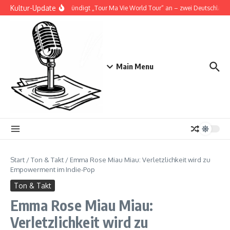
Zum Inhalt springen
Kultur-Update
Doja Cat kündigt „Tour Ma Vie World Tour“ an – zwei Deutschlands
Main Menu
Start
/
Ton & Takt
/
Emma Rose Miau Miau: Verletzlichkeit wird zu
Empowerment im Indie-Pop
Ton & Takt
Emma Rose Miau Miau:
Verletzlichkeit wird zu