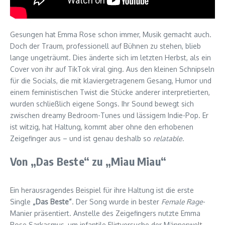
Gesungen hat Emma Rose schon immer, Musik gemacht auch.
Doch der Traum, professionell auf Bühnen zu stehen, blieb
lange ungeträumt. Dies änderte sich im letzten Herbst, als ein
Cover von ihr auf TikTok viral ging. Aus den kleinen Schnipseln
für die Socials, die mit klaviergetragenem Gesang, Humor und
einem feministischen Twist die Stücke anderer interpretierten,
wurden schließlich eigene Songs. Ihr Sound bewegt sich
zwischen dreamy Bedroom-Tunes und lässigem Indie-Pop. Er
ist witzig, hat Haltung, kommt aber ohne den erhobenen
Zeigefinger aus – und ist genau deshalb so
relatable
.
Von „Das Beste“ zu „Miau Miau“
Ein herausragendes Beispiel für ihre Haltung ist die erste
Single
„Das Beste“
. Der Song wurde in bester
Female Rage
-
Manier präsentiert. Anstelle des Zeigefingers nutzte Emma
Rose Sarkasmus, um infantile Flirtversuche der Männerwelt