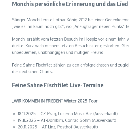
Monchis persönliche Erinnerung und das Lied
Sänger Monchi lernte Lothar König 2012 bei einer Gedenkdemon
„wie es ihn kaum noch gibt“, wo „Anzugträger neben Punks“ fei
Monchi erzählt vom letzten Besuch im Hospiz vor einem Jahr, wo 
durfte. Kurz nach meinem letzten Besuch ist er gestorben. Gle
unbequemen, unabhängigen und mutigen Freund.
Feine Sahne Fischfilet zählen zu den erfolgreichsten und zugl
der deutschen Charts.
Feine Sahne Fischfilet Live-Termine
„WIR KOMMEN IN FRIEDEN“ Winter 2025 Tour
18.11.2025 – CZ-Prag, Lucerna Music Bar (Ausverkauft)
19.11.2025 – AT-Dornbirn, Conrad Sohm (Ausverkauft)
20.11.2025 – AT-Linz, Posthof (Ausverkauft)