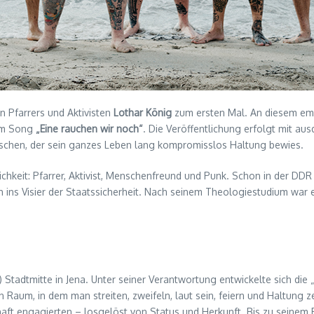
n Pfarrers und Aktivisten
Lothar König
zum ersten Mal. An diesem em
rem Song
„Eine rauchen wir noch“
. Die Veröffentlichung erfolgt mit au
chen, der sein ganzes Leben lang kompromisslos Haltung bewies.
keit: Pfarrer, Aktivist, Menschenfreund und Punk. Schon in der DDR s
üh ins Visier der Staatssicherheit. Nach seinem Theologiestudium war
Stadtmitte in Jena. Unter seiner Verantwortung entwickelte sich die „
n Raum, in dem man streiten, zweifeln, laut sein, feiern und Haltung 
chaft engagierten – losgelöst von Status und Herkunft. Bis zu seinem