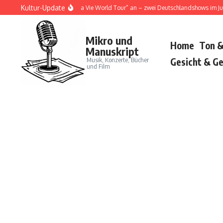
Zum Inhalt springen
Kultur-Update
a Cat kündigt „Tour Ma Vie World Tour“ an – zwei Deutschlandshows im Juni 202
Mikro und
Home
Ton &
Manuskript
Musik, Konzerte, Bücher
Gesicht & Ge
und Film