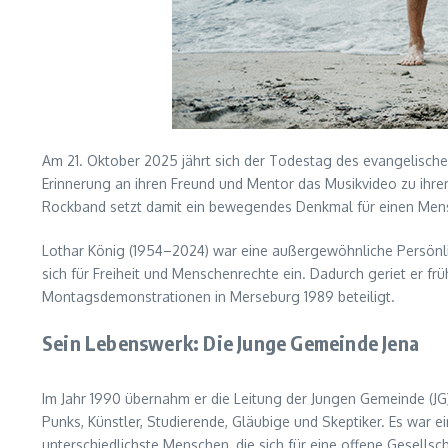
Am 21. Oktober 2025 jährt sich der Todestag des evangelische
Erinnerung an ihren Freund und Mentor das Musikvideo zu ih
Rockband setzt damit ein bewegendes Denkmal für einen Mens
Lothar König (1954–2024) war eine außergewöhnliche Persönlich
sich für Freiheit und Menschenrechte ein. Dadurch geriet er fr
Montagsdemonstrationen in Merseburg 1989 beteiligt.
Sein Lebenswerk: Die Junge Gemeinde Jena
Im Jahr 1990 übernahm er die Leitung der Jungen Gemeinde (JG) 
Punks, Künstler, Studierende, Gläubige und Skeptiker. Es war ei
unterschiedlichste Menschen, die sich für eine offene Gesells