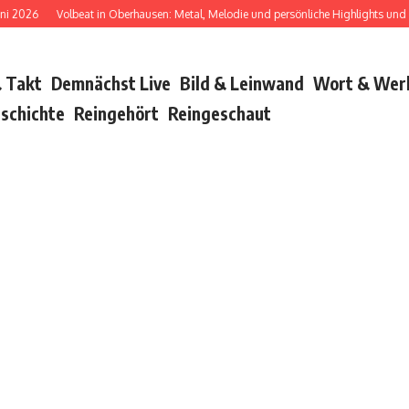
6
Volbeat in Oberhausen: Metal, Melodie und persönliche Highlights und Bush w
 Takt
Demnächst Live
Bild & Leinwand
Wort & Wer
schichte
Reingehört
Reingeschaut