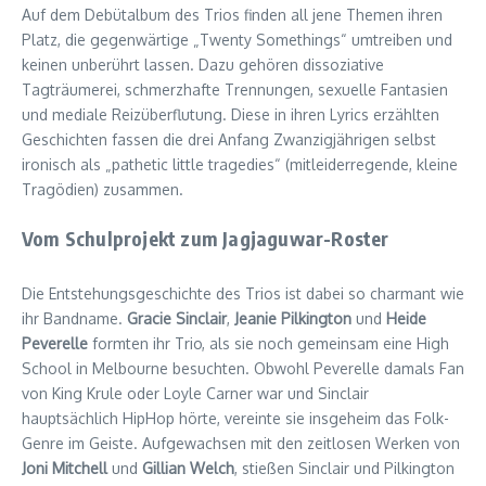
Auf dem Debütalbum des Trios finden all jene Themen ihren
Platz, die gegenwärtige „Twenty Somethings“ umtreiben und
keinen unberührt lassen. Dazu gehören dissoziative
Tagträumerei, schmerzhafte Trennungen, sexuelle Fantasien
und mediale Reizüberflutung. Diese in ihren Lyrics erzählten
Geschichten fassen die drei Anfang Zwanzigjährigen selbst
ironisch als „pathetic little tragedies“ (mitleiderregende, kleine
Tragödien) zusammen.
Vom Schulprojekt zum Jagjaguwar-Roster
Die Entstehungsgeschichte des Trios ist dabei so charmant wie
ihr Bandname.
Gracie Sinclair
,
Jeanie Pilkington
und
Heide
Peverelle
formten ihr Trio, als sie noch gemeinsam eine High
School in Melbourne besuchten. Obwohl Peverelle damals Fan
von King Krule oder Loyle Carner war und Sinclair
hauptsächlich HipHop hörte, vereinte sie insgeheim das Folk-
Genre im Geiste. Aufgewachsen mit den zeitlosen Werken von
Joni Mitchell
und
Gillian Welch
, stießen Sinclair und Pilkington