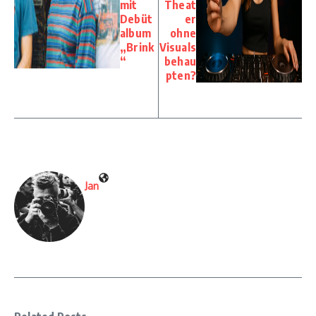
mit
Theat
Debüt
er
album
ohne
„Brink
Visuals
“
behau
pten?
Jan