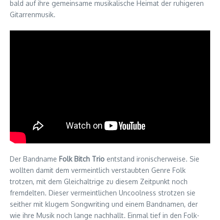
bald auf ihre gemeinsame musikalische Heimat der ruhigeren
Gitarrenmusik.
Der Bandname
Folk Bitch Trio
entstand ironischerweise. Sie
wollten damit dem vermeintlich verstaubten Genre Folk
trotzen, mit dem Gleichaltrige zu diesem Zeitpunkt noch
fremdelten. Dieser vermeintlichen Uncoolness strotzen sie
seither mit klugem Songwriting und einem Bandnamen, der
wie ihre Musik noch lange nachhallt. Einmal tief in den Folk-