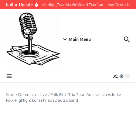
Zum Inhalt springen
Kultur-Update
Doja Cat kündigt „Tour Ma Vie World Tour“ an – zwei Deutschlandsh
Main Menu
Start
/
Demnächst Live
/
Folk Bitch Trio Tour: Australisches Indie-
Folk-Highlight kommt nach Deutschland