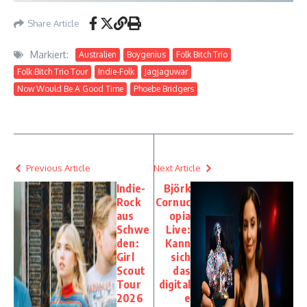
Share Article
Markiert:
Australien
Boygenius
Folk Bitch Trio
Folk Bitch Trio Tour
Indie-Folk
Jagjaguwar
Now Would Be A Good Time
Phoebe Bridgers
Previous Article
Next Article
Indie-
Björk
Rock
Cornuc
aus
opia
Schwe
Live:
den:
Kann
Girl
sich
Scout
das
Tour
digital
2026
e