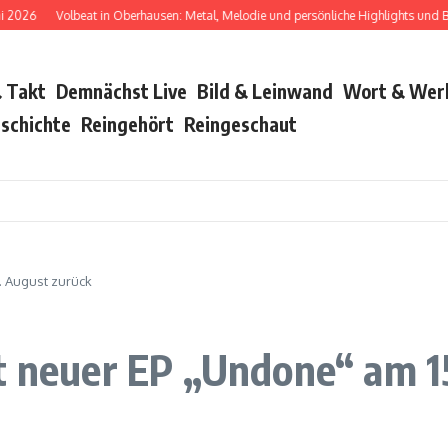
Volbeat in Oberhausen: Metal, Melodie und persönliche Highlights und Bush wa
 Takt
Demnächst Live
Bild & Leinwand
Wort & Wer
schichte
Reingehört
Reingeschaut
. August zurück
t neuer EP „Undone“ am 1