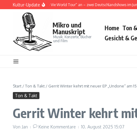
Zum Inhalt springen
Kultur-Update
 Cat kündigt „Tour Ma Vie World Tour“ an – zwei Deutschlandshows im Juni 2026
Mikro und
Home
Ton &
Manuskript
Musik, Konzerte, Bücher
Gesicht & Ge
und Film
Start
/
Ton & Takt
/
Gerrit Winter kehrt mit neuer EP „Undone“ am 15
Ton & Takt
Gerrit Winter kehrt mi
Von
Jan
Keine Kommentare
10. August 2025
15:07