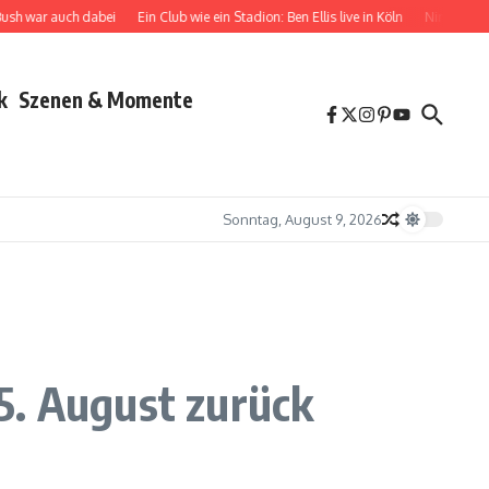
r auch dabei
Ein Club wie ein Stadion: Ben Ellis live in Köln
Nina Chuba zwische
k
Szenen & Momente
Sonntag, August 9, 2026
5. August zurück