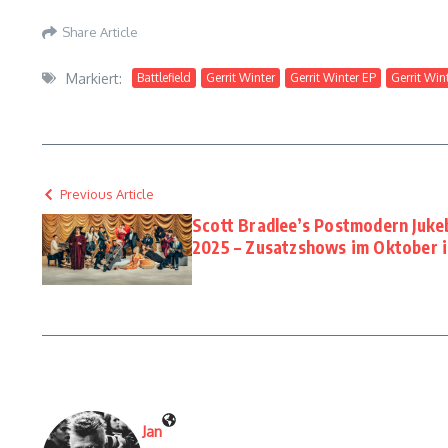
Share Article
Markiert:
Battlefield
Gerrit Winter
Gerrit Winter EP
Gerrit Win
Previous Article
Scott Bradlee’s Postmodern Juk
2025 – Zusatzshows im Oktober i
Jan