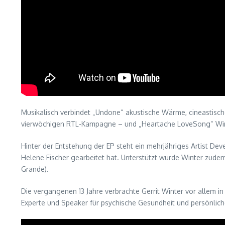
Musikalisch verbindet „Undone“ akustische Wärme, cineastische 
vierwöchigen RTL-Kampagne – und „Heartache LoveSong“ Winte
Hinter der Entstehung der EP steht ein mehrjähriges Artist De
Helene Fischer gearbeitet hat. Unterstützt wurde Winter zu
Grande).
Die vergangenen 13 Jahre verbrachte Gerrit Winter vor allem in K
Experte und Speaker für psychische Gesundheit und persönlich