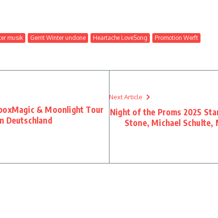
ter musik
Gerrit Winter undone
Heartache LoveSong
Promotion Werft
Next Article
eboxMagic & Moonlight Tour
Night of the Proms 2025 Sta
n Deutschland
Stone, Michael Schulte, 