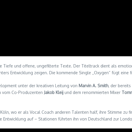
Tiefe und offene, ungefilterte Texte. Der Titeltrack dient als emotio
rs Entwicklung zeigen. Die kommende Single „Oxygen“ fügt eine fr
velopment unter der kreativen Leitung von
Marvin A. Smith
, der bereit
dem vom Co-Produzenten
Jakob Kleij
und dem renommierten Mixer
Tomm
öln, wo er als Vocal Coach anderen Talenten half, ihre Stimme zu finde
e Entwicklung auf – Stationen führten ihn von Deutschland zur Londo