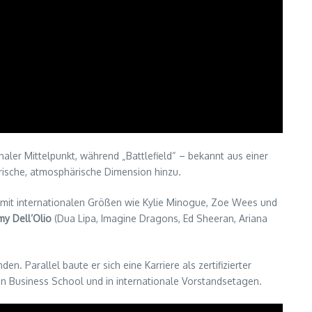
naler Mittelpunkt, während „Battlefield“ – bekannt aus einer
ische, atmosphärische Dimension hinzu.
s mit internationalen Größen wie Kylie Minogue, Zoe Wees und
y Dell’Olio
(Dua Lipa, Imagine Dragons, Ed Sheeran, Ariana
n. Parallel baute er sich eine Karriere als zertifizierter
n Business School und in internationale Vorstandsetagen.