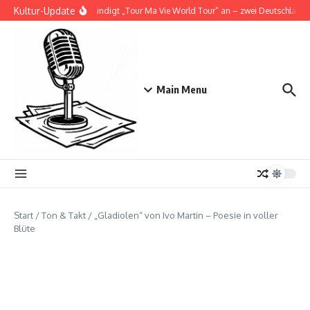
Zum Inhalt springen
Kultur-Update
Doja Cat kündigt „Tour Ma Vie World Tour“ an – zwei Deutschlandsh
Main Menu
Start
/
Ton & Takt
/
„Gladiolen“ von Ivo Martin – Poesie in voller
Blüte