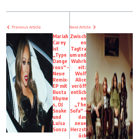
Previous Article
Next Article
Mariah
Zwisch
Carey
en
ist
Tagtra
„Type
um und
Dange
Wahrh
rous“ –
eit:
Neue
Wolf
Remix-
Alice
EP mit
veröff
Busta
entlich
Rhyme
en
s, DJ
„The
Snake
Sofa“ –
und
das
Luísa
neue
Sonza
Herzst
ück