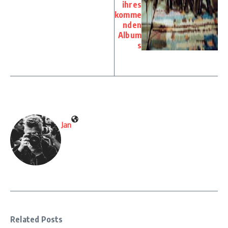
ihres
komme
nden
Album
s
Jan
Related Posts