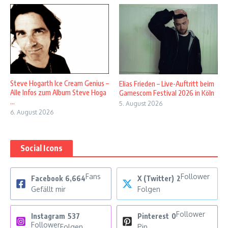
Steve Hogarth Ice Cream Genius –
Elias Frieden – Live-Auftritt beim
Alle Infos zum Album Steve Hoga
Gamescom Festival 2026 in Köln
...
5. August 2026
6. August 2026
Social Icons
Fans
Follower
Facebook
6,664
X (Twitter)
2
Gefällt mir
Folgen
Follower
Instagram
537
Pinterest
0
Follower
Folgen
Pin