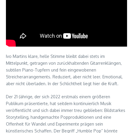
Ivo Martins klare, helle Stimme bleibt dabei stets im
Mittelpunkt, getragen von zurückhaltenden Gitarrenklängen,
subtilen Piano-Tupfern und fein eingewobenen
Streicherarrangements. Reduziert, aber nicht leer. Emotional,
aber nicht überladen. In der Schlichtheit liegt hier die Kraft.
Der 21-Jährige, der sich 2022 erstmals einem größeren
Publikum präsentierte, hat seitdem kontinuierlich Musik
veröffentlicht und sich dabei immer treu geblieben: Bildstarkes
Storytelling, handgemachte Popproduktionen und eine
Offenheit für Wandel und Experimente prägen sein
künstlerisches Schaffen. Der Begriff „Humble Pop“ könnte