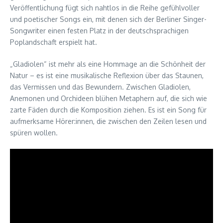
Veröffentlichung fügt sich nahtlos in die Reihe gefühlvoller
und poetischer Songs ein, mit denen sich der Berliner Singer-
Songwriter einen festen Platz in der deutschsprachigen
Poplandschaft erspielt hat.
„Gladiolen“ ist mehr als eine Hommage an die Schönheit der
Natur – es ist eine musikalische Reflexion über das Staunen,
das Vermissen und das Bewundern. Zwischen Gladiolen,
Anemonen und Orchideen blühen Metaphern auf, die sich wie
zarte Fäden durch die Komposition ziehen. Es ist ein Song für
aufmerksame Hörer:innen, die zwischen den Zeilen lesen und
spüren wollen.