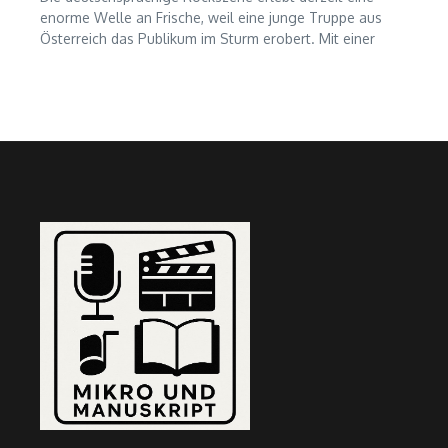
enorme Welle an Frische, weil eine junge Truppe aus
Österreich das Publikum im Sturm erobert. Mit einer