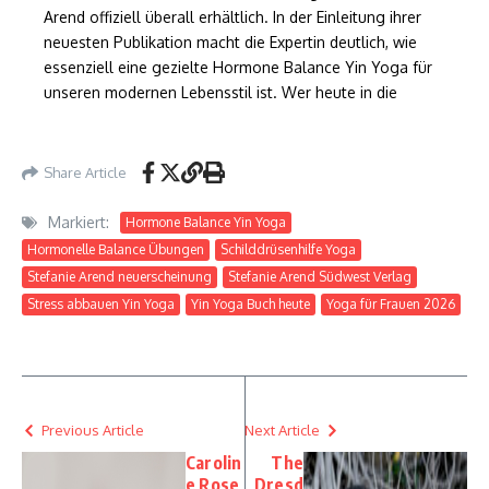
Arend offiziell überall erhältlich. In der Einleitung ihrer
neuesten Publikation macht die Expertin deutlich, wie
essenziell eine gezielte Hormone Balance Yin Yoga für
unseren modernen Lebensstil ist. Wer heute in die
Share Article
Markiert:
Hormone Balance Yin Yoga
Hormonelle Balance Übungen
Schilddrüsenhilfe Yoga
Stefanie Arend neuerscheinung
Stefanie Arend Südwest Verlag
Stress abbauen Yin Yoga
Yin Yoga Buch heute
Yoga für Frauen 2026
Previous Article
Next Article
Carolin
The
e Rose
Dresd