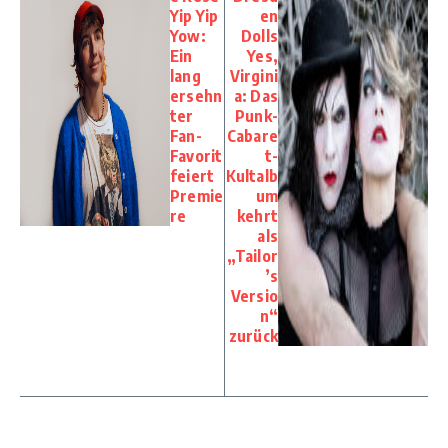
Yip Yip
en
Yow:
Dolls
Ein
Yes,
lang
Virgini
ersehn
a: Das
ter
Punk-
Fan-
Cabare
Favorit
t-
feiert
Kultalb
Premie
um
re
kehrt
als
„Tailor
’s
Versio
n“
zurück