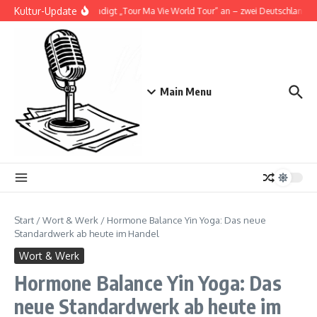
Zum Inhalt springen
Kultur-Update
Doja Cat kündigt „Tour Ma Vie World Tour“ an – zwei Deutschlandshows
Main Menu
Start
/
Wort & Werk
/
Hormone Balance Yin Yoga: Das neue
Standardwerk ab heute im Handel
Wort & Werk
Hormone Balance Yin Yoga: Das
neue Standardwerk ab heute im