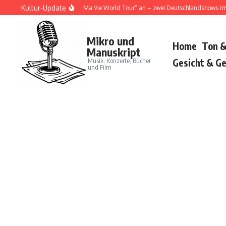
Zum Inhalt springen
Kultur-Update
 Cat kündigt „Tour Ma Vie World Tour“ an – zwei Deutschlandshows im Juni 2026
Mikro und
Home
Ton &
Manuskript
Musik, Konzerte, Bücher
Gesicht & Ge
und Film