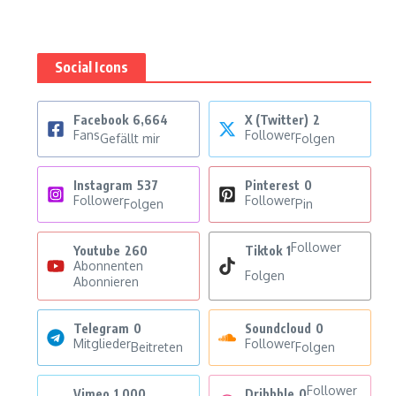
Social Icons
Facebook
6,664
X (Twitter)
2
Fans
Follower
Gefällt mir
Folgen
Instagram
537
Pinterest
0
Follower
Follower
Folgen
Pin
Follower
Youtube
260
Tiktok
1
Abonnenten
Folgen
Abonnieren
Telegram
0
Soundcloud
0
Mitglieder
Follower
Beitreten
Folgen
Follower
Vimeo
1,000
Dribbble
0