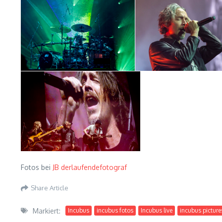
Fotos bei
JB derlaufendefotograf
Share Article
Markiert:
Incubus
incubus fotos
Incubus live
incubus picture