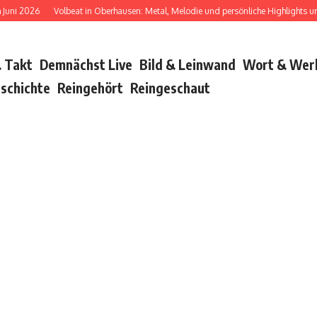
Volbeat in Oberhausen: Metal, Melodie und persönliche Highlights und Bush wa
 Takt
Demnächst Live
Bild & Leinwand
Wort & Wer
schichte
Reingehört
Reingeschaut