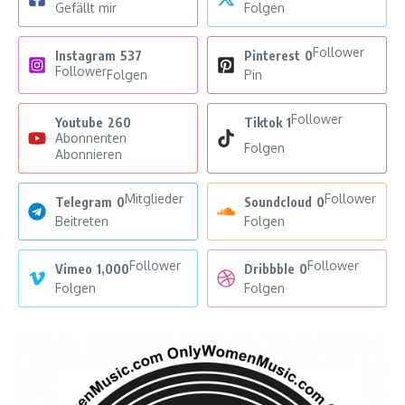
Gefällt mir
Folgen
Follower
Instagram
537
Pinterest
0
Follower
Folgen
Pin
Follower
Youtube
260
Tiktok
1
Abonnenten
Folgen
Abonnieren
Mitglieder
Follower
Telegram
0
Soundcloud
0
Beitreten
Folgen
Follower
Follower
Vimeo
1,000
Dribbble
0
Folgen
Folgen