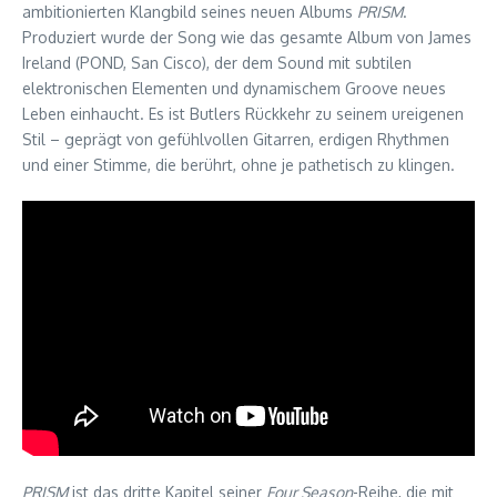
ambitionierten Klangbild seines neuen Albums
PRISM
.
Produziert wurde der Song wie das gesamte Album von James
Ireland (POND, San Cisco), der dem Sound mit subtilen
elektronischen Elementen und dynamischem Groove neues
Leben einhaucht. Es ist Butlers Rückkehr zu seinem ureigenen
Stil – geprägt von gefühlvollen Gitarren, erdigen Rhythmen
und einer Stimme, die berührt, ohne je pathetisch zu klingen.
PRISM
ist das dritte Kapitel seiner
Four Season
-Reihe, die mit