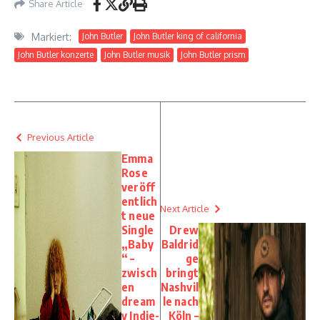
Share Article
Markiert:
John Butler
John Butler king of california
John Butler konzerte
John Butler musik
John Butler prism
Previous Article
Emma
Rose
veröff
entlich
Next Article
t neue
Single
Drew
„Baby
Baldrid
“ –
ge
zwisch
bringt
en
Nashvil
dream
le nach
y Indie-
Köln –