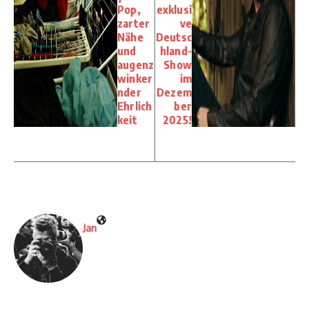
Pop,
exklusi
zarter
ve
Nähe
Deutsc
und
hland-
augenz
Show
winker
im
nder
Dezem
Ehrlich
ber
keit
2025!
Jan