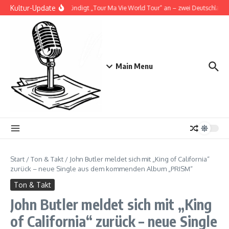
Zum Inhalt springen
Kultur-Update
Doja Cat kündigt „Tour Ma Vie World Tour“ an – zwei Deutschlandsh
Main Menu
Start
/
Ton & Takt
/
John Butler meldet sich mit „King of California“
zurück – neue Single aus dem kommenden Album „PRISM“
Ton & Takt
John Butler meldet sich mit „King
of California“ zurück – neue Single