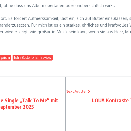
rt, ohne dass das Album überladen oder unübersichtlich wirkt.
rt. Es fordert Aufmerksamkeit, lädt ein, sich auf Butler einzulassen,
erzusetzen. Für mich ist es ein starkes, ehrliches und kraftvolles W
 wieder zeigt, wie großartig Musik sein kann, wenn sie aus Herz, Mu
r prism
John Butler prism review
Next Article
e Single „Talk To Me“ mit
LOUA Kontraste T
 September 2025