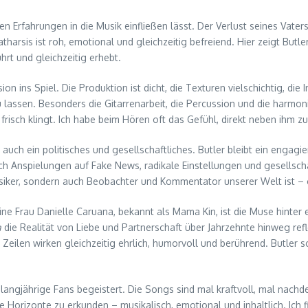
en Erfahrungen in die Musik einfließen lässt. Der Verlust seines Vater
atharsis ist roh, emotional und gleichzeitig befreiend. Hier zeigt Butle
hrt und gleichzeitig erhebt.
 ins Spiel. Die Produktion ist dicht, die Texturen vielschichtig, die
 zu lassen. Besonders die Gitarrenarbeit, die Percussion und die harm
frisch klingt. Ich habe beim Hören oft das Gefühl, direkt neben ihm z
auch ein politisches und gesellschaftliches. Butler bleibt ein engagie
ch Anspielungen auf Fake News, radikale Einstellungen und gesellschaf
Musiker, sondern auch Beobachter und Kommentator unserer Welt ist –
Seine Frau Danielle Caruana, bekannt als Mama Kin, ist die Muse hint
a
die Realität von Liebe und Partnerschaft über Jahrzehnte hinweg re
eilen wirken gleichzeitig ehrlich, humorvoll und berührend. Butler s
ngjährige Fans begeistert. Die Songs sind mal kraftvoll, mal nachden
Horizonte zu erkunden – musikalisch, emotional und inhaltlich. Ich 