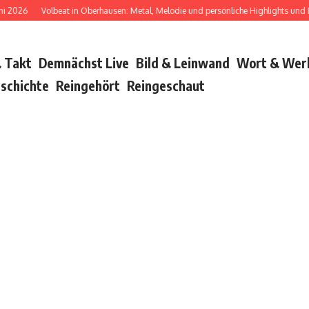
Volbeat in Oberhausen: Metal, Melodie und persönliche Highlights und Bush w
 Takt
Demnächst Live
Bild & Leinwand
Wort & Wer
schichte
Reingehört
Reingeschaut