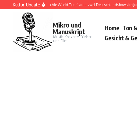
Zum Inhalt springen
Kultur-Update
a Cat kündigt „Tour Ma Vie World Tour“ an – zwei Deutschlandshows im Juni 2026
Mikro und
Home
Ton &
Manuskript
Musik, Konzerte, Bücher
Gesicht & Ge
und Film