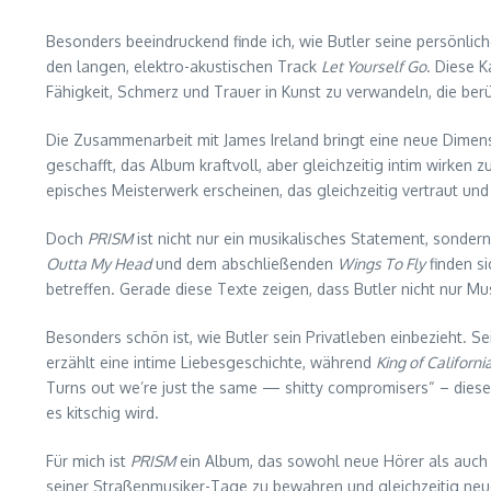
Besonders beeindruckend finde ich, wie Butler seine persönlich
den langen, elektro-akustischen Track
Let Yourself Go
. Diese K
Fähigkeit, Schmerz und Trauer in Kunst zu verwandeln, die berü
Die Zusammenarbeit mit James Ireland bringt eine neue Dimension
geschafft, das Album kraftvoll, aber gleichzeitig intim wirken
episches Meisterwerk erscheinen, das gleichzeitig vertraut und 
Doch
PRISM
ist nicht nur ein musikalisches Statement, sondern 
Outta My Head
und dem abschließenden
Wings To Fly
finden si
betreffen. Gerade diese Texte zeigen, dass Butler nicht nur 
Besonders schön ist, wie Butler sein Privatleben einbezieht. 
erzählt eine intime Liebesgeschichte, während
King of Californi
Turns out we’re just the same — shitty compromisers“ – diese Z
es kitschig wird.
Für mich ist
PRISM
ein Album, das sowohl neue Hörer als auch la
seiner Straßenmusiker-Tage zu bewahren und gleichzeitig neue 