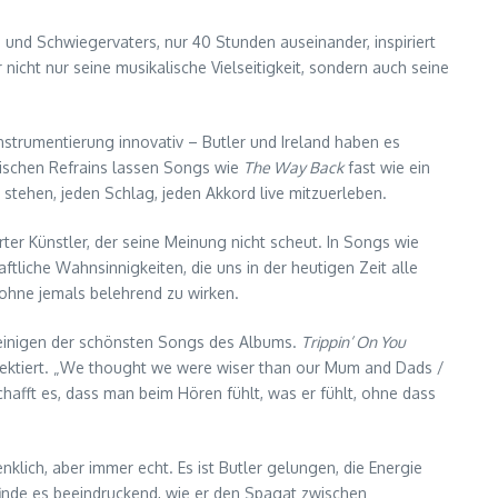
s und Schwiegervaters, nur 40 Stunden auseinander, inspiriert
r nicht nur seine musikalische Vielseitigkeit, sondern auch seine
 Instrumentierung innovativ – Butler und Ireland haben es
onischen Refrains lassen Songs wie
The Way Back
fast wie ein
u stehen, jeden Schlag, jeden Akkord live mitzuerleben.
rter Künstler, der seine Meinung nicht scheut. In Songs wie
tliche Wahnsinnigkeiten, die uns in der heutigen Zeit alle
 ohne jemals belehrend zu wirken.
er einigen der schönsten Songs des Albums.
Trippin’ On You
flektiert. „We thought we were wiser than our Mum and Dads /
chafft es, dass man beim Hören fühlt, was er fühlt, ohne dass
klich, aber immer echt. Es ist Butler gelungen, die Energie
finde es beeindruckend, wie er den Spagat zwischen