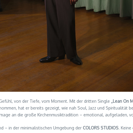
efühl, von der Tiefe, vom Moment. Mit der dritten Single
„Lean On M
ommen, hat er bereits gezeigt, wie nah Soul, Jazz und Spiritualität b
mage an die große Kirchenmusiktradition – emotional, aufgeladen, vo
and – in der minimalistischen Umgebung der
COLORS STUDIOS
. Keine