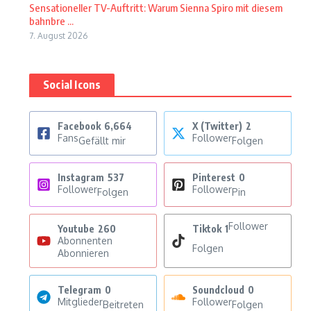
Sensationeller TV-Auftritt: Warum Sienna Spiro mit diesem
bahnbre ...
7. August 2026
Social Icons
Facebook
6,664
X (Twitter)
2
Fans
Follower
Gefällt mir
Folgen
Instagram
537
Pinterest
0
Follower
Follower
Folgen
Pin
Follower
Youtube
260
Tiktok
1
Abonnenten
Folgen
Abonnieren
Telegram
0
Soundcloud
0
Mitglieder
Follower
Beitreten
Folgen