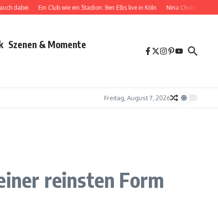
bei
Ein Club wie ein Stadion: Ben Ellis live in Köln
Nina Chuba zwischen Vielseit
k
Szenen & Momente
Freitag, August 7, 2026
einer reinsten Form