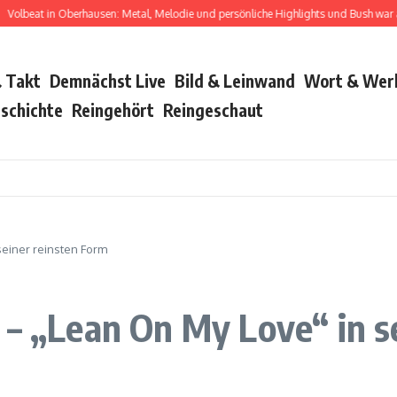
at in Oberhausen: Metal, Melodie und persönliche Highlights und Bush war auch da
 Takt
Demnächst Live
Bild & Leinwand
Wort & Wer
schichte
Reingehört
Reingeschaut
seiner reinsten Form
 – „Lean On My Love“ in s