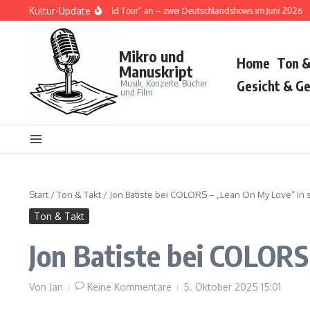
Zum Inhalt springen
Kultur-Update
digt „Tour Ma Vie World Tour“ an – zwei Deutschlandshows im Juni 2026
Volbe
Mikro und
Home
Ton &
Manuskript
Musik, Konzerte, Bücher
Gesicht & Ge
und Film
Start
/
Ton & Takt
/
Jon Batiste bei COLORS – „Lean On My Love“ in 
Ton & Takt
Jon Batiste bei COLORS
Von
Jan
Keine Kommentare
5. Oktober 2025
15:01