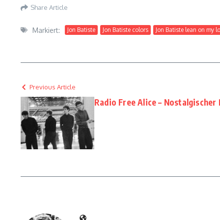
Share Article
Markiert:
Jon Batiste
Jon Batiste colors
Jon Batiste lean on my l
Previous Article
Radio Free Alice – Nostalgischer 