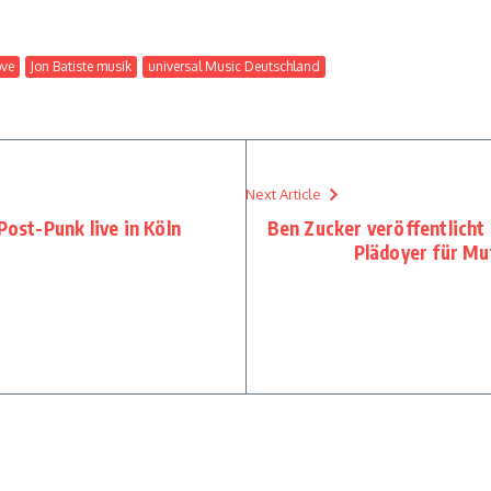
ove
Jon Batiste musik
universal Music Deutschland
Next Article
Post-Punk live in Köln
Ben Zucker veröffentlicht
Plädoyer für Mu