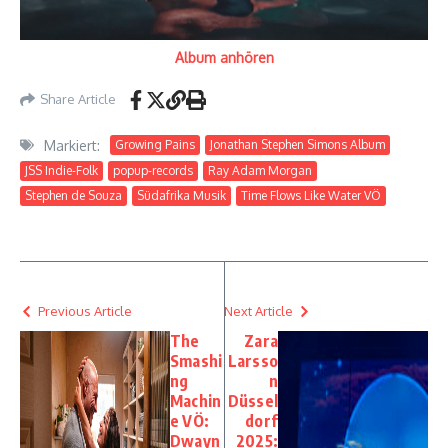
Album anhören
Share Article
Markiert:
Growing Pains
Jonathan Stephen Simons Album
JSS Indie-Folk
popup-records
Ray Adam Morgan
Stephen de Souza
Südafrika Musik
Time Flows Like Water VÖ
Previous Article
Next Article
The
Zara
Smashi
Larsso
ng
n
Machin
Düssel
e VÖ:
dorf
Dwayn
2025: