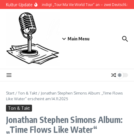
Zum Inhalt springen
Kultur-Update
Doja Cat kündigt „Tour Ma Vie World Tour“ an – zwei Deutschlandsho
Main Menu
Start
/
Ton & Takt
/
Jonathan Stephen Simons Album: „Time Flows
Like Water“ erscheint am 14.11.2025
Ton & Takt
Jonathan Stephen Simons Album:
„Time Flows Like Water“