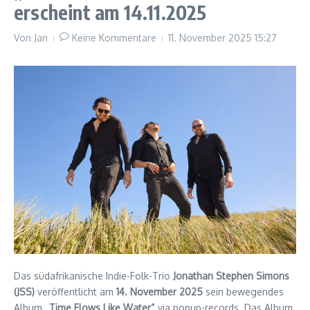
erscheint am 14.11.2025
Von
Jan
Keine Kommentare
11. November 2025
15:27
Das südafrikanische Indie-Folk-Trio
Jonathan Stephen Simons
(JSS)
veröffentlicht am
14. November 2025
sein bewegendes
Album
„Time Flows Like Water“
via popup-records. Das Album