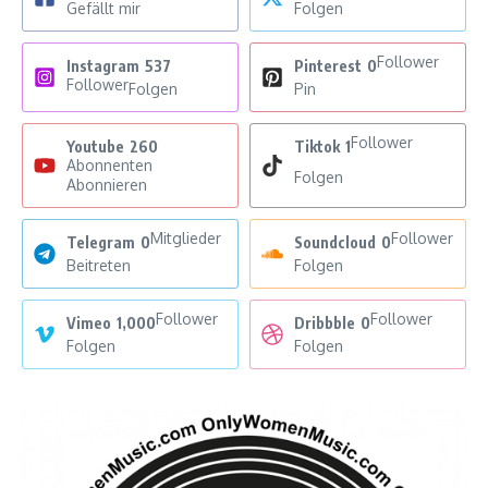
Gefällt mir
Folgen
Follower
Instagram
537
Pinterest
0
Follower
Folgen
Pin
Follower
Youtube
260
Tiktok
1
Abonnenten
Folgen
Abonnieren
Mitglieder
Follower
Telegram
0
Soundcloud
0
Beitreten
Folgen
Follower
Follower
Vimeo
1,000
Dribbble
0
Folgen
Folgen