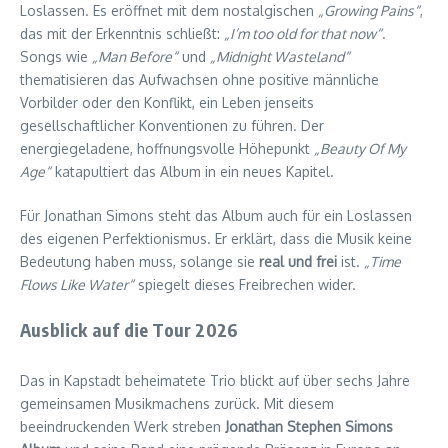
Loslassen. Es eröffnet mit dem nostalgischen
„Growing Pains“
,
das mit der Erkenntnis schließt:
„I’m too old for that now“
.
Songs wie
„Man Before“
und
„Midnight Wasteland“
thematisieren das Aufwachsen ohne positive männliche
Vorbilder oder den Konflikt, ein Leben jenseits
gesellschaftlicher Konventionen zu führen. Der
energiegeladene, hoffnungsvolle Höhepunkt
„Beauty Of My
Age“
katapultiert das Album in ein neues Kapitel.
Für Jonathan Simons steht das Album auch für ein Loslassen
des eigenen Perfektionismus. Er erklärt, dass die Musik keine
Bedeutung haben muss, solange sie
real und frei
ist.
„Time
Flows Like Water“
spiegelt dieses Freibrechen wider.
Ausblick auf die Tour 2026
Das in Kapstadt beheimatete Trio blickt auf über sechs Jahre
gemeinsamen Musikmachens zurück. Mit diesem
beeindruckenden Werk streben
Jonathan Stephen Simons