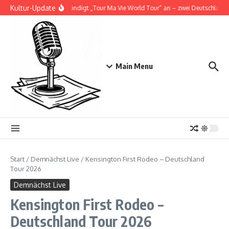
Zum Inhalt springen
Kultur-Update
Doja Cat kündigt „Tour Ma Vie World Tour“ an – zwei Deutschlandsh
Main Menu
Start
/
Demnächst Live
/
Kensington First Rodeo – Deutschland
Tour 2026
Demnächst Live
Kensington First Rodeo –
Deutschland Tour 2026