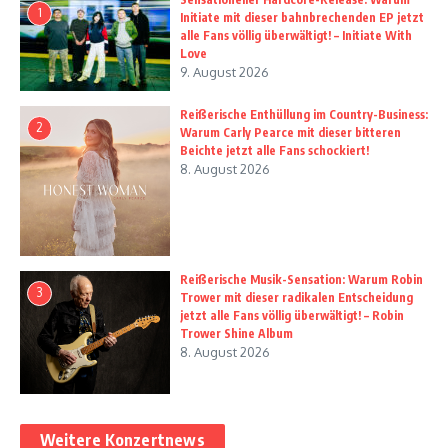
1
Initiate mit dieser bahnbrechenden EP jetzt
alle Fans völlig überwältigt! – Initiate With
Love
9. August 2026
Reißerische Enthüllung im Country-Business:
2
Warum Carly Pearce mit dieser bitteren
Beichte jetzt alle Fans schockiert!
8. August 2026
Reißerische Musik-Sensation: Warum Robin
3
Trower mit dieser radikalen Entscheidung
jetzt alle Fans völlig überwältigt! – Robin
Trower Shine Album
8. August 2026
Weitere Konzertnews