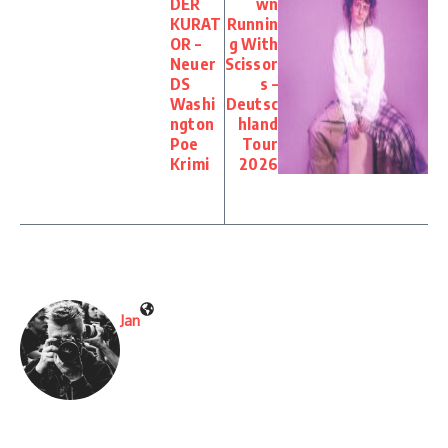
DER
wn
KURAT
Runnin
OR –
g With
Neuer
Scissor
DS
s –
Washi
Deutsc
ngton
hland
Poe
Tour
Krimi
2026
Jan