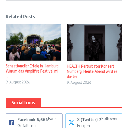
Related Posts
Sensationeller Erfolg in Hamburg:
HEALTH Perturbator Konzert
Warum das Amplifire Festival mi
Nürnberg: Heute Abend wird es
...
düster
9. August 2026
9. August 2026
Social Icons
Fans
Follower
Facebook
6,664
X (Twitter)
2
Gefällt mir
Folgen