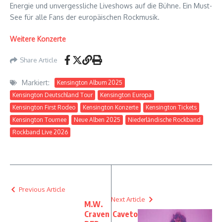
Energie und unvergessliche Liveshows auf die Bühne. Ein Must-
See für alle Fans der europäischen Rockmusik.
Weitere Konzerte
Share Article
Markiert:
Kensington Album 2025
Kensington Deutschland Tour
Kensington Europa
Kensington First Rodeo
Kensington Konzerte
Kensington Tickets
Kensington Tournee
Neue Alben 2025
Niederländische Rockband
Rockband Live 2026
Previous Article
Next Article
M.W.
Craven
Caveto