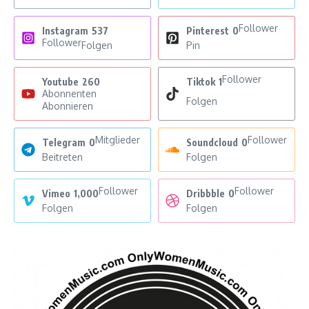
Follower
Instagram
537
Pinterest
0
Follower
Folgen
Pin
Follower
Youtube
260
Tiktok
1
Abonnenten
Folgen
Abonnieren
Mitglieder
Follower
Telegram
0
Soundcloud
0
Beitreten
Folgen
Follower
Follower
Vimeo
1,000
Dribbble
0
Folgen
Folgen