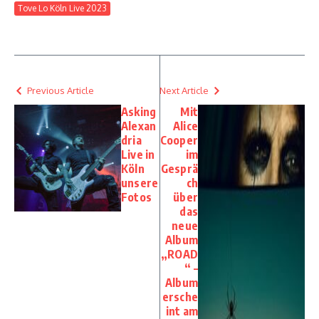
Tove Lo Köln Live 2023
Previous Article
Next Article
Asking
Mit
Alexan
Alice
dria
Cooper
Live in
im
Köln
Gesprä
unsere
ch
Fotos
über
das
neue
Album
„ROAD
“ –
Album
ersche
int am