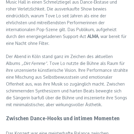
Music Hall in einen Schmelztiegel aus Dance-Ekstase und
roher Verletzlichkeit. Die ausverkaufte Show bewies
eindrücklich, warum Tove Lo seit Jahren als eine der
ehrlichsten und mitreißendsten Performerinnen der
internationalen Pop-Szene gilt. Das Publikum, aufgeheizt
durch den energiegeladenen Support-Act
ALMA
, war bereit für
eine Nacht ohne Filter.
Der Abend in Köln stand ganz im Zeichen des aktuellen
Albums
„Dirt Femme“
. Tove Lo nutzte die Bühne als Raum für
ihre unzensierte künstlerische Vision. Ihre Performance strahlte
eine Mischung aus Selbstbewusstsein und emotionaler
Offenheit aus, was ihre Musik so zugänglich macht. Zwischen
schimmernden Synthesizern und harten Beats bewegte sich
die Sängerin barfuß über die Bühne und inszenierte ihre Songs
mit minimalistischer, aber wirkungsvoller Ästhetik.
Zwischen Dance-Hooks und intimen Momenten
Das Konzert war eine meisterhafte Balance zwischen