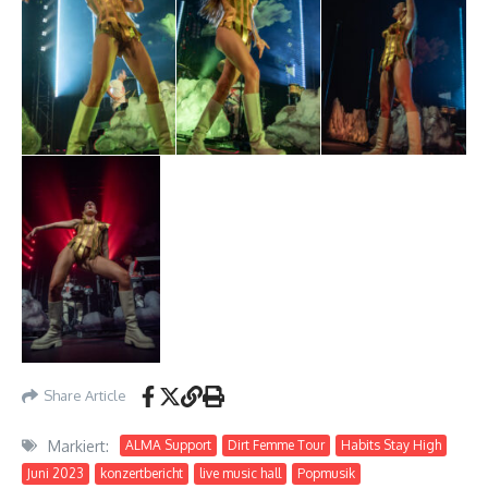
Share Article
Markiert:
ALMA Support
Dirt Femme Tour
Habits Stay High
Juni 2023
konzertbericht
live music hall
Popmusik