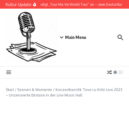
Zum Inhalt springen
Kultur-Update
Doja Cat kündigt „Tour Ma Vie World Tour“ an – zwei Deutschlandshow
Main Menu
Start
/
Szenen & Momente
/
Konzertbericht: Tove Lo Köln Live 2023
– Unzensierte Ekstase in der Live Music Hall