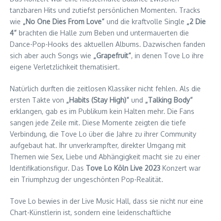
tanzbaren Hits und zutiefst persönlichen Momenten. Tracks
wie
„No One Dies From Love“
und die kraftvolle Single
„2 Die
4“
brachten die Halle zum Beben und untermauerten die
Dance-Pop-Hooks des aktuellen Albums. Dazwischen fanden
sich aber auch Songs wie
„Grapefruit“
, in denen Tove Lo ihre
eigene Verletzlichkeit thematisiert.
Natürlich durften die zeitlosen Klassiker nicht fehlen. Als die
ersten Takte von
„Habits (Stay High)“
und
„Talking Body“
erklangen, gab es im Publikum kein Halten mehr. Die Fans
sangen jede Zeile mit. Diese Momente zeigten die tiefe
Verbindung, die Tove Lo über die Jahre zu ihrer Community
aufgebaut hat. Ihr unverkrampfter, direkter Umgang mit
Themen wie Sex, Liebe und Abhängigkeit macht sie zu einer
Identifikationsfigur. Das
Tove Lo Köln Live 2023
Konzert war
ein Triumphzug der ungeschönten Pop-Realität.
Tove Lo bewies in der Live Music Hall, dass sie nicht nur eine
Chart-Künstlerin ist, sondern eine leidenschaftliche