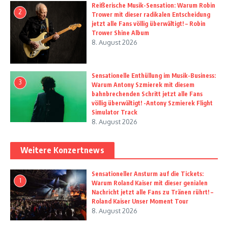
Reißerische Musik-Sensation: Warum Robin
2
Trower mit dieser radikalen Entscheidung
jetzt alle Fans völlig überwältigt! – Robin
Trower Shine Album
8. August 2026
Sensationelle Enthüllung im Musik-Business:
3
Warum Antony Szmierek mit diesem
bahnbrechenden Schritt jetzt alle Fans
völlig überwältigt! -Antony Szmierek Flight
Simulator Track
8. August 2026
Weitere Konzertnews
Sensationeller Ansturm auf die Tickets:
1
Warum Roland Kaiser mit dieser genialen
Nachricht jetzt alle Fans zu Tränen rührt! –
Roland Kaiser Unser Moment Tour
8. August 2026