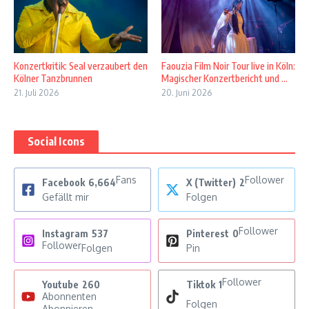
Konzertkritik: Seal verzaubert den
Faouzia Film Noir Tour live in Köln:
Kölner Tanzbrunnen
Magischer Konzertbericht und ...
21. Juli 2026
20. Juni 2026
Social Icons
Fans
Follower
Facebook
6,664
X (Twitter)
2
Gefällt mir
Folgen
Follower
Instagram
537
Pinterest
0
Follower
Folgen
Pin
Follower
Youtube
260
Tiktok
1
Abonnenten
Folgen
Abonnieren