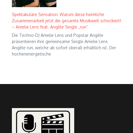
Spektakuläre Sensation: Warum diese heimliche
Zusammenarbeit jetzt die gesamte Musikwelt schockiert!
– Amelie Lens feat. Angèle Single „run“
Die Techno-DJ Amelie Lens und Popstar Angèle
präsentieren ihre gemeinsame Single Amelie Lens
Angèle run, welche ab sofort überall erhältlich ist. Der
hochenenergetische