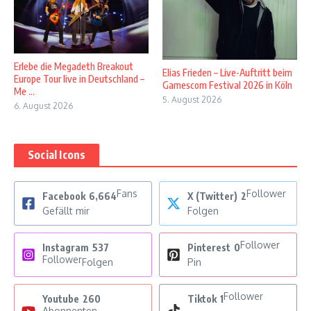
Erlebe die Megadeth Breakout
Elias Frieden – Live-Auftritt beim
Europe Tour live in Deutschland –
Gamescom Festival 2026 in Köln
Me ...
5. August 2026
6. August 2026
Social Icons
Fans
Follower
Facebook
6,664
X (Twitter)
2
Gefällt mir
Folgen
Follower
Instagram
537
Pinterest
0
Follower
Folgen
Pin
Follower
Youtube
260
Tiktok
1
Abonnenten