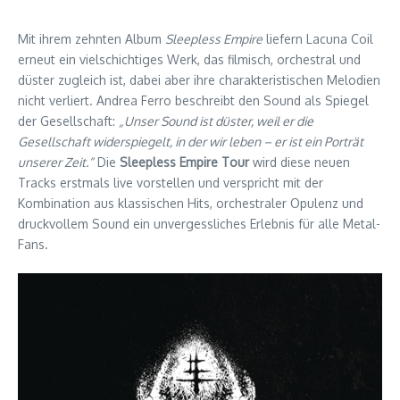
Mit ihrem zehnten Album
Sleepless Empire
liefern Lacuna Coil
erneut ein vielschichtiges Werk, das filmisch, orchestral und
düster zugleich ist, dabei aber ihre charakteristischen Melodien
nicht verliert. Andrea Ferro beschreibt den Sound als Spiegel
der Gesellschaft:
„Unser Sound ist düster, weil er die
Gesellschaft widerspiegelt, in der wir leben – er ist ein Porträt
unserer Zeit.“
Die
Sleepless Empire Tour
wird diese neuen
Tracks erstmals live vorstellen und verspricht mit der
Kombination aus klassischen Hits, orchestraler Opulenz und
druckvollem Sound ein unvergessliches Erlebnis für alle Metal-
Fans.