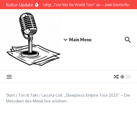
Zum Inhalt springen
Kultur-Update
Doja Cat kündigt „Tour Ma Vie World Tour“ an – zwei Deutschlandshow
Main Menu
Start
/
Ton & Takt
/
Lacuna Coil: „Sleepless Empire Tour 2025“ – Die
Melodien des Metal live erleben