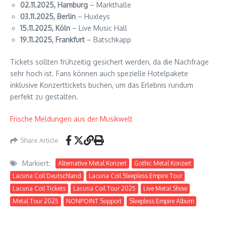
02.11.2025, Hamburg
– Markthalle
03.11.2025, Berlin
– Huxleys
15.11.2025, Köln
– Live Music Hall
19.11.2025, Frankfurt
– Batschkapp
Tickets sollten frühzeitig gesichert werden, da die Nachfrage
sehr hoch ist. Fans können auch spezielle Hotelpakete
inklusive Konzerttickets buchen, um das Erlebnis rundum
perfekt zu gestalten.
Frische Meldungen aus der Musikwelt
Share Article
Markiert:
Alternative Metal Konzert
Gothic Metal Konzert
Lacuna Coil Deutschland
Lacuna Coil Sleepless Empire Tour
Lacuna Coil Tickets
Lacuna Coil Tour 2025
Live Metal Show
Metal Tour 2025
NONPOINT Support
Sleepless Empire Album