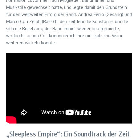
Formation zuvor mehrfach Mitglieder, Bandnamen und
Musikstile gewechselt hatte, und legte damit den Grundstein
für den weltweiten Erfolg der Band. Andrea Ferro (Gesang) und
Marco Coti Zelati (Bass) bilden seitdem die Konstante, um die
sich die Besetzung der Band immer wieder neu formierte,
wodurch Lacuna Coil kontinuierlich ihre musikalische Vision
weiterentwickeln konnte.
„Sleepless Empire“: Ein Soundtrack der Zeit