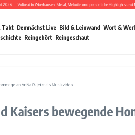
Volbeat in Oberhausen: Metal, Melodie und persönliche Highlights und Bush war
 Takt
Demnächst Live
Bild & Leinwand
Wort & Wer
schichte
Reingehört
Reingeschaut
Hommage an AnNa R. jetzt als Musikvideo
oland Kaisers bewegende 