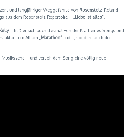
uzent und langjähriger Weggefährte von
Rosenstolz
, Roland
ongs aus dem Rosenstolz-Repertoire –
„Liebe ist alles“
.
Kelly
– ließ er sich auch diesmal von der Kraft eines Songs und
isers aktuellem Album
„Marathon“
findet, sondern auch der
 Musikszene – und verlieh dem Song eine völlig neue