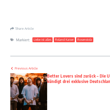
Share Article
Markiert:
Liebe ist alles
Roland Kaiser
Rosenstolz
Previous Article
Better Lovers sind zurück – Die
kündigt drei exklusive Deutschl