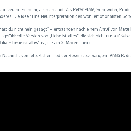
avon verändern mehr, als man ahnt. Als
Peter Plate
, Songwriter, Prod
esonderes. Die Idee? Eine Neuinterpretation des wohl emotionalsten S
hast du nicht nein gesagt“ – entstanden nach einem Anruf von
Maite 
fst gefühlvolle Version von
„Liebe ist alles“
, die sich nicht nur auf Ka
lia – Liebe ist alles“
ist, die am
2. Mai
erscheint.
ie Nachricht vom plötzlichen Tod der Rosenstolz-Sängerin
AnNa R.
die