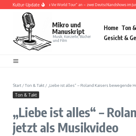
Zum Inhalt springen
Kultur-Update
Cat kündigt „Tour Ma Vie World Tour“ an – zwei Deutschlandshows im Juni 2026
Mikro und
Home
Ton &
Manuskript
Musik, Konzerte, Bücher
Gesicht & Ge
und Film
Start
/
Ton & Takt
/
„Liebe ist alles“ – Roland Kaisers bewegende 
Ton & Takt
„Liebe ist alles“ – R
jetzt als Musikvideo