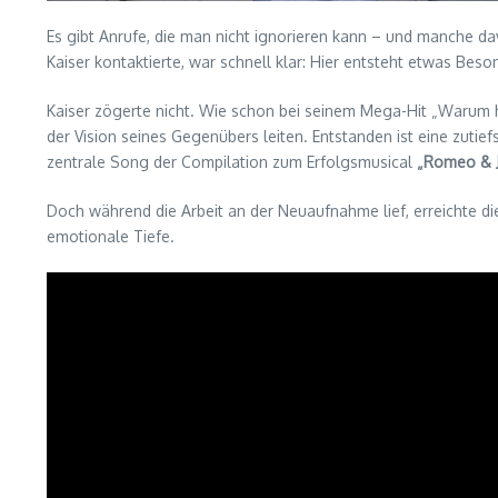
Es gibt Anrufe, die man nicht ignorieren kann – und manche d
Kaiser kontaktierte, war schnell klar: Hier entsteht etwas B
Kaiser zögerte nicht. Wie schon bei seinem Mega-Hit „Warum 
der Vision seines Gegenübers leiten. Entstanden ist eine zutie
zentrale Song der Compilation zum Erfolgsmusical
„Romeo & Ju
Doch während die Arbeit an der Neuaufnahme lief, erreichte d
emotionale Tiefe.