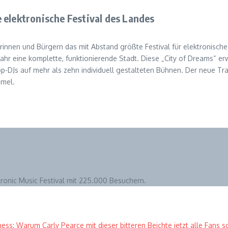
 elektronische Festival des Landes
nnen und Bürgern das mit Abstand größte Festival für elektronische 
Jahr eine komplette, funktionierende Stadt. Diese „City of Dreams“ e
Top-DJs auf mehr als zehn individuell gestalteten Bühnen. Der neue T
mmel.
tronic Music Festival mit 225.000 Besuchern.
ess: Warum Carly Pearce mit dieser bitteren Beichte jetzt alle Fans sc