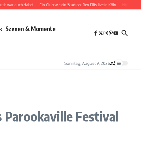
r auch dabei
Ein Club wie ein Stadion: Ben Ellis live in Köln
Nina Chuba zwischen
k
Szenen & Momente
Sonntag, August 9, 2026
 Parookaville Festival