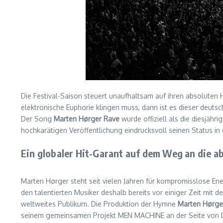
Die Festival-Saison steuert unaufhaltsam auf ihren absolute
elektronische Euphorie klingen muss, dann ist es dieser deuts
Der Song
Marten Hørger Rave
wurde offiziell als die diesjähr
hochkarätigen Veröffentlichung eindrucksvoll seinen Status in
Ein globaler Hit-Garant auf dem Weg an die a
Marten Hørger steht seit vielen Jahren für kompromisslose En
den talentierten Musiker deshalb bereits vor einiger Zeit mit
weltweites Publikum. Die Produktion der Hymne
Marten Hørge
seinem gemeinsamen Projekt MEN MACHINE an der Seite von Da