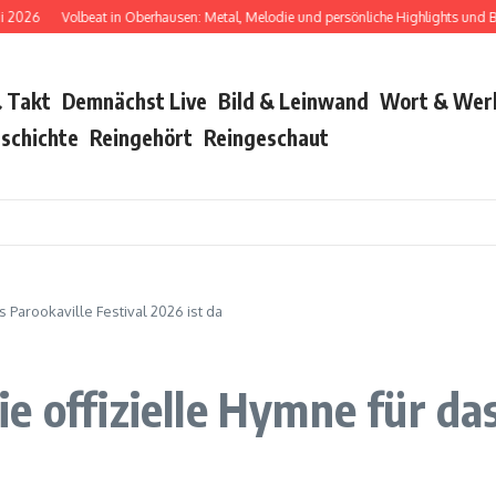
Volbeat in Oberhausen: Metal, Melodie und persönliche Highlights und Bush wa
 Takt
Demnächst Live
Bild & Leinwand
Wort & Wer
schichte
Reingehört
Reingeschaut
 Parookaville Festival 2026 ist da
 offizielle Hymne für das