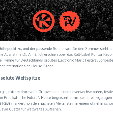
n Höhepunkt zu, und der passende Soundtrack für den Sommer steht 
che Ausnahme-DJ. Am 3. Juli erschien über das Kult-Label Kontor Reco
ige Hymne für Deutschlands größtes Electronic Music Festival vorgeste
 der internationalen House-Szene.
bsolute Weltspitze
ergie, extrem druckvolle Grooves und einen unverwechselbaren, fest
 dem Prädikat „The Future“. Heute begeistert er mit seiner einzigarti
r Rave
markiert nun den nächsten Meilenstein in einem ohnehin schon 
vid Guetta für weltweites Aufsehen.