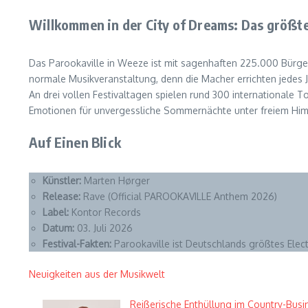
Willkommen in der City of Dreams: Das größte
Das Parookaville in Weeze ist mit sagenhaften 225.000 Bürgeri
normale Musikveranstaltung, denn die Macher errichten jedes 
An drei vollen Festivaltagen spielen rund 300 internationale 
Emotionen für unvergessliche Sommernächte unter freiem Hi
Auf Einen Blick
Künstler:
Marten Hørger
Release:
Rave (Official PAROOKAVILLE Anthem 2026)
Label:
Kontor Records
Datum:
03. Juli 2026
Festival-Fakten:
Parookaville ist Deutschlands größtes Elec
Neuigkeiten aus der Musikwelt
Reißerische Enthüllung im Country-Busin