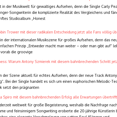
n der Musikwelt für gewaltiges Aufsehen, denn die Single Carly Pearc
inger-Songwriterin die komplizierte Realität des Vergleichens und fän
ünftes Studioalbum „Honest
in Trower mit dieser radikalen Entscheidung jetzt alle Fans völlig ü
t in der internationalen Musikszene für großes Aufsehen, denn das 
fachen Prinzip „Entweder macht man weiter – oder man gibt auf“ leb
 vorab die groovige
ness: Warum Antony Szmierek mit diesem bahnbrechenden Schritt jetzt 
n der Szene aktuell für echtes Aufsehen, denn der neue Track Antony
 Bei der Single handelt es sich um einen euphorischen Melodic-Tec
ck setzt den prägnanten
a Spiro mit diesem bahnbrechenden Erfolg alle Erwartungen übertrifft!
erzeit weltweit für große Begeisterung, weshalb die Nachfrage na
imme und feinsinnigem Songwriting eroberte die 20-jährige Künstlerin be
lches eine elegante Verschmelzung von satten Soul-Klängen und