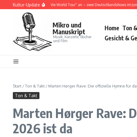
Zum Inhalt springen
Kultur-Update
 Cat kündigt „Tour Ma Vie World Tour“ an – zwei Deutschlandshows im Juni 2026
Mikro und
Home
Ton &
Manuskript
Musik, Konzerte, Bücher
Gesicht & Ge
und Film
Start
/
Ton & Takt
/
Marten Hørger Rave: Die offizielle Hymne für das
Ton & Takt
Marten Hørger Rave: Die
2026 ist da