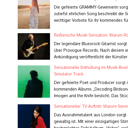
Die gefeierte GRAMMY-Gewinnerin sorgt i
zutiefst ehrlichen Song beschreibt die S
wichtiger Vorbote für ihr kommendes f
Reißerische Musik-Sensation: Warum Rob
Der legendäre Bluesrock-Gitarrist sorg
über Provogue Records. Nach diesem ein
Ankündigung veröffentlicht der Künstler
Sensationelle Enthüllung im Musik-Busi
Simulator Track
Der gefeierte Poet und Producer sorgt i
kommenden Albums „Decoding Birdsong“.
Imogen and the Knife besticht. Das Stü
Sensationeller TV-Auftritt: Warum Sienn
Das Ausnahmetalent aus London sorgt d
gewaltig ist. Mit einer einzigartigen St
hochgelobtes Debütalbum „Visitor“, we