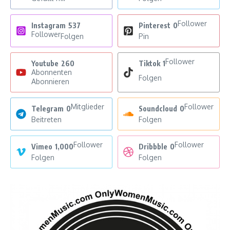
Follower
Instagram
537
Pinterest
0
Follower
Folgen
Pin
Follower
Youtube
260
Tiktok
1
Abonnenten
Folgen
Abonnieren
Mitglieder
Follower
Telegram
0
Soundcloud
0
Beitreten
Folgen
Follower
Follower
Vimeo
1,000
Dribbble
0
Folgen
Folgen