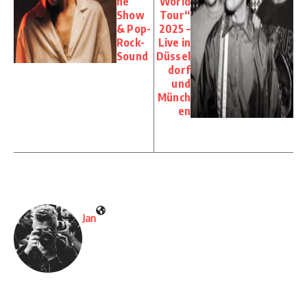
ne
World
Show
Tour“
& Pop-
2025 –
Rock-
Live in
Sound
Düssel
dorf
und
Münch
en
Jan