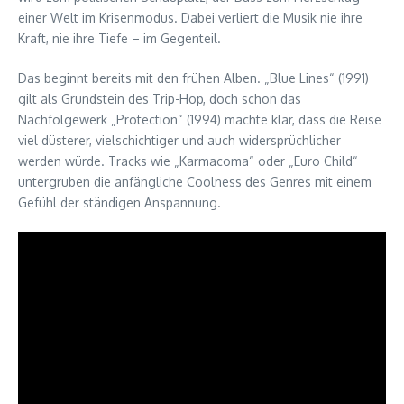
einer Welt im Krisenmodus. Dabei verliert die Musik nie ihre
Kraft, nie ihre Tiefe – im Gegenteil.
Das beginnt bereits mit den frühen Alben. „Blue Lines“ (1991)
gilt als Grundstein des Trip-Hop, doch schon das
Nachfolgewerk „Protection“ (1994) machte klar, dass die Reise
viel düsterer, vielschichtiger und auch widersprüchlicher
werden würde. Tracks wie „Karmacoma“ oder „Euro Child“
untergruben die anfängliche Coolness des Genres mit einem
Gefühl der ständigen Anspannung.