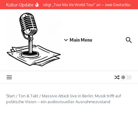
Zum Inhalt springen
Kultur-Update
Doja Cat kündigt „Tour Ma Vie World Tour“ an – zwei Deutschlandshow
Main Menu
Start
/
Ton & Takt
/
Massive Attack live in Berlin: Musik trifft auf
politische Vision – ein audiovisueller Ausnahmezustand