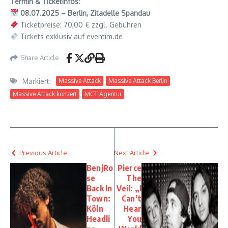
Termin & Ticketinfos:
08.07.2025 – Berlin, Zitadelle Spandau
Ticketpreise: 70,00 € zzgl. Gebühren
Tickets exklusiv auf eventim.de
Share Article
Markiert:
Massive Attack
Massive Attack Berlin
Massive Attack konzert
MCT Agentur
Previous Article
Next Article
BenjRo
Pierce
se
The
Back In
Veil: „I
Town:
Can’t
Köln
Hear
Headli
You