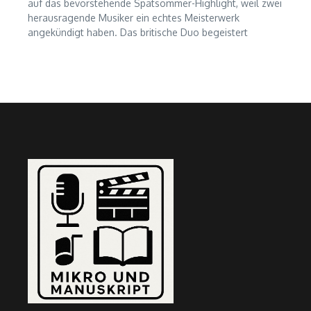
auf das bevorstehende Spätsommer-Highlight, weil zwei
herausragende Musiker ein echtes Meisterwerk
angekündigt haben. Das britische Duo begeistert