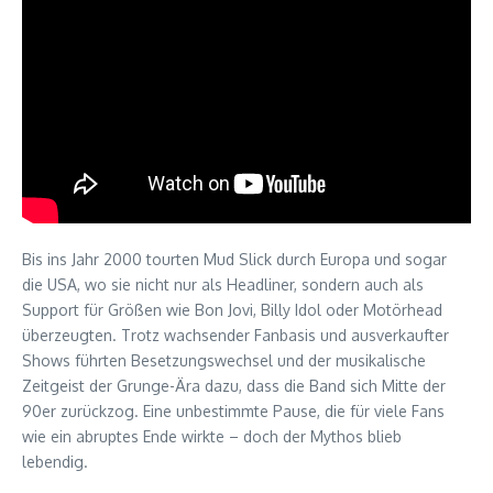
Bis ins Jahr 2000 tourten Mud Slick durch Europa und sogar
die USA, wo sie nicht nur als Headliner, sondern auch als
Support für Größen wie Bon Jovi, Billy Idol oder Motörhead
überzeugten. Trotz wachsender Fanbasis und ausverkaufter
Shows führten Besetzungswechsel und der musikalische
Zeitgeist der Grunge-Ära dazu, dass die Band sich Mitte der
90er zurückzog. Eine unbestimmte Pause, die für viele Fans
wie ein abruptes Ende wirkte – doch der Mythos blieb
lebendig.