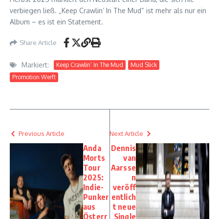
verbiegen ließ. „Keep Crawlin’ In The Mud“ ist mehr als nur ein
Album – es ist ein Statement.
Share Article
Markiert:
Keep Crawlin’ In The Mud
Mud Slick
Promotion Werft
Previous Article
Next Article
Anda
Dennis
Morts
van
Tour
Aarsse
2025:
n
Indie-
veröff
Punker
entlich
aus
t neue
Österr
Single