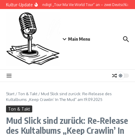
Zum Inhalt springen
Kultur-Update
Doja Cat kündigt „Tour Ma Vie World Tour“ an – zwei Deutschlandsho
Main Menu
Start
/
Ton & Takt
/
Mud Slick sind zurück: Re-Release des
Kultalbums „Keep Crawlin’ In The Mud“ am 19.09.2025
Ton & Takt
Mud Slick sind zurück: Re-Release
des Kultalbums „Keep Crawlin’ In