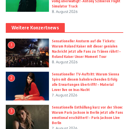
völlig überwältigt! -Antony Szmierek Flight
Simulator Track
8. August 2026
Weitere Konzertnews
Sensationeller Ansturm auf die Tickets:
1
Warum Roland Kaiser mit dieser genialen
Nachricht jetzt alle Fans zu Tränen rührt! –
Roland Kaiser Unser Moment Tour
8. August 2026
Sensationeller TV-Auftritt: Warum Sienna
2
Spiro mit diesem bahnbrechenden Erfolg
alle Erwartungen übertrifft! – Material
Lover live on Inas Nacht
7. August 2026
Sensationelle Enthüllung kurz vor der Show:
3
Warum Paris Jackson in Berlin jetzt alle Fans
emotional erschüttert! – Paris Jackson Live
Berlin
7. August 2026