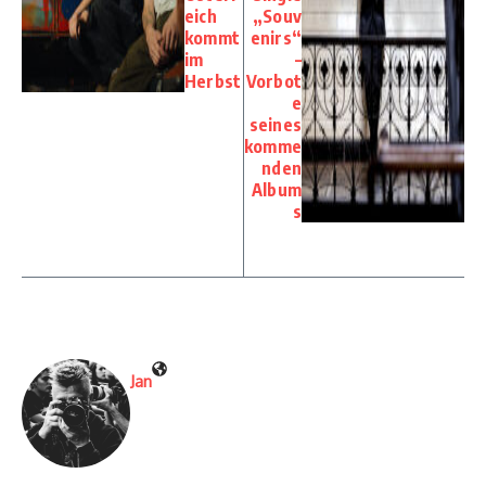
eich
„Souv
kommt
enirs“
im
–
Herbst
Vorbot
e
seines
komme
nden
Album
s
Jan