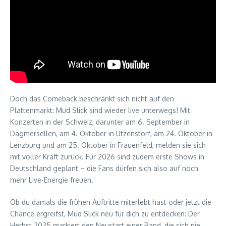
Doch das Comeback beschränkt sich nicht auf den
Plattenmarkt: Mud Slick sind wieder live unterwegs! Mit
Konzerten in der Schweiz, darunter am 6. September in
Dagmersellen, am 4. Oktober in Utzenstorf, am 24. Oktober in
Lenzburg und am 25. Oktober in Frauenfeld, melden sie sich
mit voller Kraft zurück. Für 2026 sind zudem erste Shows in
Deutschland geplant – die Fans dürfen sich also auf noch
mehr Live-Energie freuen.
Ob du damals die frühen Auftritte miterlebt hast oder jetzt die
Chance ergreifst, Mud Slick neu für dich zu entdecken: Der
Herbst 2025 markiert den Neustart einer Band, die sich nie