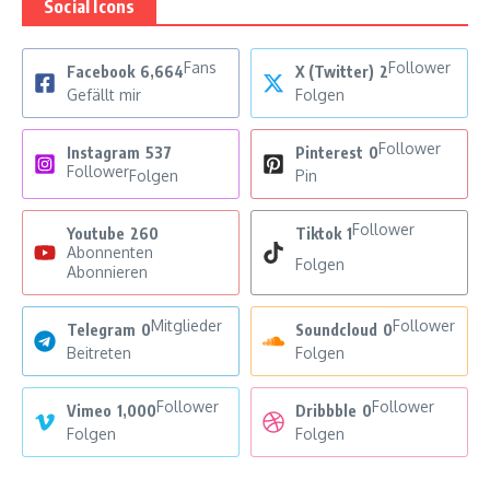
Social Icons
Fans
Follower
Facebook
6,664
X (Twitter)
2
Gefällt mir
Folgen
Follower
Instagram
537
Pinterest
0
Follower
Folgen
Pin
Follower
Youtube
260
Tiktok
1
Abonnenten
Folgen
Abonnieren
Mitglieder
Follower
Telegram
0
Soundcloud
0
Beitreten
Folgen
Follower
Follower
Vimeo
1,000
Dribbble
0
Folgen
Folgen