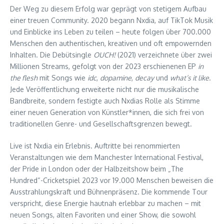
Der Weg zu diesem Erfolg war geprägt von stetigem Aufbau
einer treuen Community. 2020 begann Nxdia, auf TikTok Musik
und Einblicke ins Leben zu teilen – heute folgen über 700.000
Menschen den authentischen, kreativen und oft empowernden
Inhalten. Die Debütsingle
OUCH!
(2021) verzeichnete über zwei
Millionen Streams, gefolgt von der 2023 erschienenen EP
in
the flesh
mit Songs wie
idc
,
dopamine
,
decay
und
what’s it like
.
Jede Veröffentlichung erweiterte nicht nur die musikalische
Bandbreite, sondern festigte auch Nxdias Rolle als Stimme
einer neuen Generation von Künstler*innen, die sich frei von
traditionellen Genre- und Gesellschaftsgrenzen bewegt.
Live ist Nxdia ein Erlebnis. Auftritte bei renommierten
Veranstaltungen wie dem Manchester International Festival,
der Pride in London oder der Halbzeitshow beim „The
Hundred“-Cricketspiel 2023 vor 19.000 Menschen beweisen die
Ausstrahlungskraft und Bühnenpräsenz. Die kommende Tour
verspricht, diese Energie hautnah erlebbar zu machen – mit
neuen Songs, alten Favoriten und einer Show, die sowohl