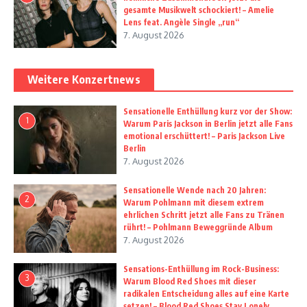
gesamte Musikwelt schockiert! – Amelie
Lens feat. Angèle Single „run“
7. August 2026
Weitere Konzertnews
Sensationelle Enthüllung kurz vor der Show:
1
Warum Paris Jackson in Berlin jetzt alle Fans
emotional erschüttert! – Paris Jackson Live
Berlin
7. August 2026
Sensationelle Wende nach 20 Jahren:
2
Warum Pohlmann mit diesem extrem
ehrlichen Schritt jetzt alle Fans zu Tränen
rührt! – Pohlmann Beweggründe Album
7. August 2026
Sensations-Enthüllung im Rock-Business:
3
Warum Blood Red Shoes mit dieser
radikalen Entscheidung alles auf eine Karte
setzen! – Blood Red Shoes Stay Lonely