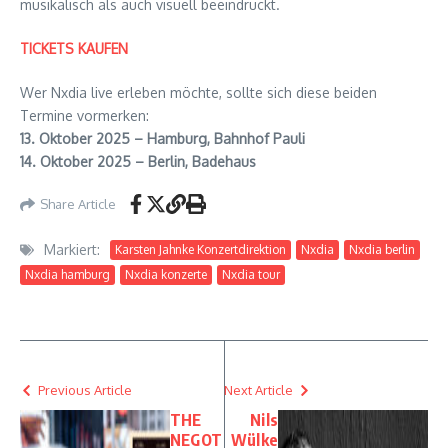
musikalisch als auch visuell beeindruckt.
TICKETS KAUFEN
Wer Nxdia live erleben möchte, sollte sich diese beiden
Termine vormerken:
13. Oktober 2025 – Hamburg, Bahnhof Pauli
14. Oktober 2025 – Berlin, Badehaus
Share Article
Markiert:
Karsten Jahnke Konzertdirektion
Nxdia
Nxdia berlin
Nxdia hamburg
Nxdia konzerte
Nxdia tour
Previous Article
Next Article
THE
Nils
NEGOT
Wülke