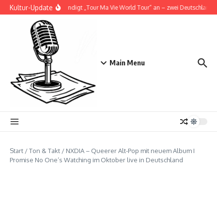
Zum Inhalt springen
Kultur-Update
Doja Cat kündigt „Tour Ma Vie World Tour“ an – zwei Deutschlandsho
Main Menu
Start
/
Ton & Takt
/
NXDIA – Queerer Alt-Pop mit neuem Album I
Promise No One’s Watching im Oktober live in Deutschland