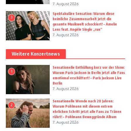
7. August 2026
Spektakuläre Sensation: Warum diese
3
heimliche Zusammenarbeit jetzt die
gesamte Musikwelt schockiert! – Amelie
Lens feat. Angèle Single „run“
7. August 2026
Weitere Konzertnews
Sensationelle Enthüllung kurz vor der Show:
1
Warum Paris Jackson in Berlin jetzt alle Fans
emotional erschüttert! – Paris Jackson Live
Berlin
7. August 2026
Sensationelle Wende nach 20 Jahren:
2
Warum Pohlmann mit diesem extrem
ehrlichen Schritt jetzt alle Fans zu Tränen
rührt! – Pohlmann Beweggründe Album
7. August 2026