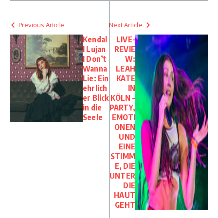
Previous Article
Next Article
Kendal
LIVE-
l Lujan
REVIE
I Don’t
W:
Wanna
LEAH
Lie: Ein
KATE
ehrlich
IN
er Blick
KÖLN –
in die
PARTY,
Seele
EMOTI
ONEN
UND
EINE
STIMM
E, DIE
UNTER
DIE
HAUT
GEHT