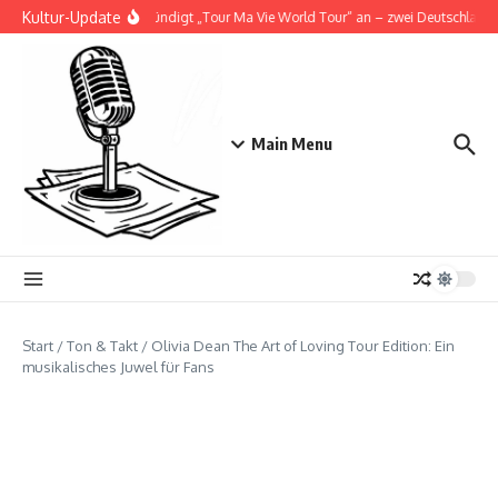
Zum Inhalt springen
Kultur-Update
Doja Cat kündigt „Tour Ma Vie World Tour“ an – zwei Deutschlandsh
Main Menu
Start
/
Ton & Takt
/
Olivia Dean The Art of Loving Tour Edition: Ein
musikalisches Juwel für Fans