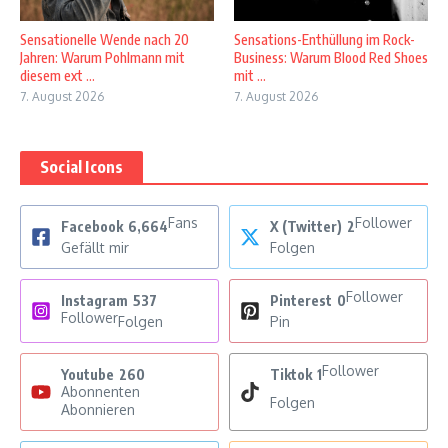
Sensationelle Wende nach 20
Sensations-Enthüllung im Rock-
Jahren: Warum Pohlmann mit
Business: Warum Blood Red Shoes
diesem ext ...
mit ...
7. August 2026
7. August 2026
Social Icons
Fans
Follower
Facebook
6,664
X (Twitter)
2
Gefällt mir
Folgen
Follower
Instagram
537
Pinterest
0
Follower
Folgen
Pin
Follower
Youtube
260
Tiktok
1
Abonnenten
Folgen
Abonnieren