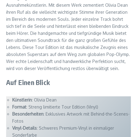
Ausnahmekünstlerin. Mit diesem Werk zementiert Olivia Dean
ihren Ruf als die vielleicht wichtigste Stimme ihrer Generation
im Bereich des modernen Souls. Jeder einzelne Track bohrt
sich tief in die Seele und hinterlässt einen bleibenden Eindruck
beim Hörer. Die handgemachte und tiefgründige Musik bietet
den ultimativen Soundtrack für die ganz großen Gefühle des
Lebens. Diese Tour Edition ist das musikalische Zeugnis eines
absoluten Superstars auf dem Weg zum globalen Pop-Olymp.
Wer echte Leidenschaft und handwerkliche Perfektion sucht,
wird von dieser Veröffentlichung restlos überwältigt sein.
Auf Einen Blick
Künstlerin
: Olivia Dean
Format
: Streng limitierte Tour Edition (Vinyl)
Besonderheiten
: Exklusives Artwork mit Behind-the-Scenes-
Fotos
Vinyl-Details
: Schweres Premium-Vinyl in einmaliger
Sonderfarbe