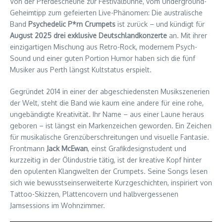
Von der Pferdescheune zur Festivalbühne, vom Underground-
Geheimtipp zum gefeierten Live-Phänomen: Die australische
Band
Psychedelic P*rn Crumpets
ist zurück – und kündigt für
August 2025 drei exklusive Deutschlandkonzerte
an. Mit ihrer
einzigartigen Mischung aus Retro-Rock, modernem Psych-
Sound und einer guten Portion Humor haben sich die fünf
Musiker aus Perth längst Kultstatus erspielt.
Gegründet 2014 in einer der abgeschiedensten Musikszenerien
der Welt, steht die Band wie kaum eine andere für eine rohe,
ungebändigte Kreativität. Ihr Name – aus einer Laune heraus
geboren – ist längst ein Markenzeichen geworden. Ein Zeichen
für musikalische Grenzüberschreitungen und visuelle Fantasie.
Frontmann
Jack McEwan
, einst Grafikdesignstudent und
kurzzeitig in der Ölindustrie tätig, ist der kreative Kopf hinter
den opulenten Klangwelten der Crumpets. Seine Songs lesen
sich wie bewusstseinserweiterte Kurzgeschichten, inspiriert von
Tattoo-Skizzen, Plattencovern und halbvergessenen
Jamsessions im Wohnzimmer.