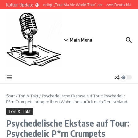
Zum Inhalt springen
Kultur-Update
Doja Cat kündigt „Tour Ma Vie World Tour“ an – zwei Deutschlandsho
Main Menu
Start
/
Ton & Takt
/
Psychedelische Ekstase auf Tour: Psychedelic
P*rn Crumpets bringen ihren Wahnsinn zurück nach Deutschland
Ton & Takt
Psychedelische Ekstase auf Tour:
Psychedelic P*rn Crumpets