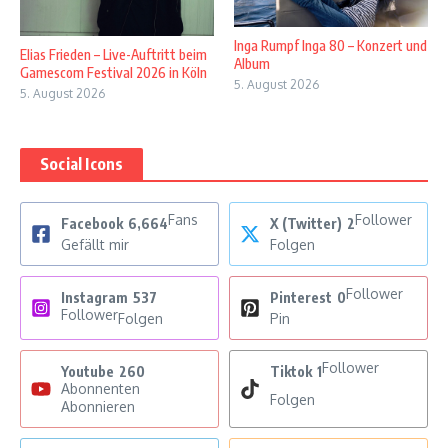
Inga Rumpf Inga 80 – Konzert und
Elias Frieden – Live-Auftritt beim
Album
Gamescom Festival 2026 in Köln
5. August 2026
5. August 2026
Social Icons
Fans
Follower
Facebook
6,664
X (Twitter)
2
Gefällt mir
Folgen
Follower
Instagram
537
Pinterest
0
Follower
Folgen
Pin
Follower
Youtube
260
Tiktok
1
Abonnenten
Folgen
Abonnieren