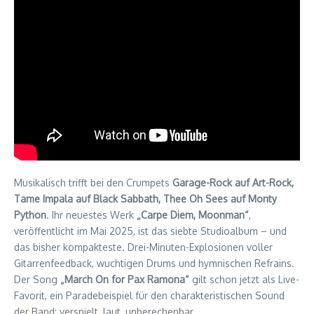
Musikalisch trifft bei den Crumpets
Garage-Rock auf Art-Rock,
Tame Impala auf Black Sabbath, Thee Oh Sees auf Monty
Python
. Ihr neuestes Werk
„Carpe Diem, Moonman“
,
veröffentlicht im Mai 2025, ist das siebte Studioalbum – und
das bisher kompakteste. Drei-Minuten-Explosionen voller
Gitarrenfeedback, wuchtigen Drums und hymnischen Refrains.
Der Song
„March On for Pax Ramona“
gilt schon jetzt als Live-
Favorit, ein Paradebeispiel für den charakteristischen Sound
der Band: verspielt, laut, unberechenbar.