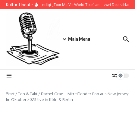
Zum Inhalt springen
Kultur-Update
Doja Cat kündigt „Tour Ma Vie World Tour“ an – zwei Deutschlandsho
Main Menu
Start
/
Ton & Takt
/
Rachel Grae – Mitreißender Pop aus New Jersey:
Im Oktober 2025 live in Köln & Berlin