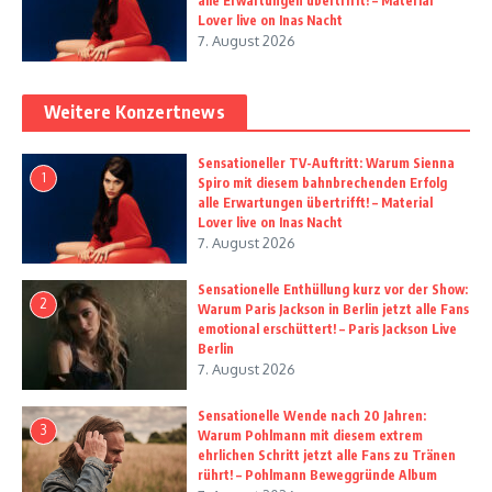
alle Erwartungen übertrifft! – Material
Lover live on Inas Nacht
7. August 2026
Weitere Konzertnews
Sensationeller TV-Auftritt: Warum Sienna
1
Spiro mit diesem bahnbrechenden Erfolg
alle Erwartungen übertrifft! – Material
Lover live on Inas Nacht
7. August 2026
Sensationelle Enthüllung kurz vor der Show:
2
Warum Paris Jackson in Berlin jetzt alle Fans
emotional erschüttert! – Paris Jackson Live
Berlin
7. August 2026
Sensationelle Wende nach 20 Jahren:
3
Warum Pohlmann mit diesem extrem
ehrlichen Schritt jetzt alle Fans zu Tränen
rührt! – Pohlmann Beweggründe Album