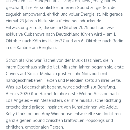
Universum. Die Sängerin aus Livingston, New Jersey, hat es
geschafft, ihre Persönlichkeit in einen Sound zu gießen, der
zugleich empowernd, ehrlich und voller Energie ist. Mit gerade
einmal 23 Jahren blickt sie auf eine beeindruckende
Entwicklung zurück, die sie im Oktober 2025 auch auf zwei
exklusive Clubshows nach Deutschland führen wird – am 1.
Oktober nach Köln ins Helios37 und am 6. Oktober nach Berlin
in die Kantine am Berghain.
Schon als Kind war Rachel von der Musik fasziniert, die in
ihrem Elternhaus ständig lief. Mit zehn Jahren begann sie, erste
Covers auf Social Media zu posten – ihr Notizbuch mit
handgeschriebenen Texten und Melodien stets an ihrer Seite.
Was als Leidenschaft begann, wurde schnell zur Berufung.
Bereits 2020 flog Rachel für ihre erste Writing Session nach
Los Angeles – ein Meilenstein, der ihre musikalische Richtung
entscheidend prägte. Inspiriert von Künstlerinnen wie Adele,
Kelly Clarkson und Amy Winehouse entwickelte sie dort ihren
ganz eigenen Sound zwischen kraftvollen Popsongs und
ehrlichen, emotionalen Texten.