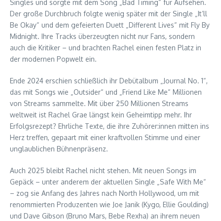
Singles und sorgte mit dem Song „Bad Timing“ für Aufsehen.
Der große Durchbruch folgte wenig später mit der Single „It’ll
Be Okay“ und dem gefeierten Duett „Different Lives“ mit Fly By
Midnight. Ihre Tracks überzeugten nicht nur Fans, sondern
auch die Kritiker – und brachten Rachel einen festen Platz in
der modernen Popwelt ein.
Ende 2024 erschien schließlich ihr Debütalbum „Journal No. 1“,
das mit Songs wie „Outsider“ und „Friend Like Me“ Millionen
von Streams sammelte. Mit über 250 Millionen Streams
weltweit ist Rachel Grae längst kein Geheimtipp mehr. Ihr
Erfolgsrezept? Ehrliche Texte, die ihre Zuhörer:innen mitten ins
Herz treffen, gepaart mit einer kraftvollen Stimme und einer
unglaublichen Bühnenpräsenz.
Auch 2025 bleibt Rachel nicht stehen. Mit neuen Songs im
Gepäck – unter anderem der aktuellen Single „Safe With Me“
– zog sie Anfang des Jahres nach North Hollywood, um mit
renommierten Produzenten wie Joe Janik (Kygo, Ellie Goulding)
und Dave Gibson (Bruno Mars, Bebe Rexha) an ihrem neuen