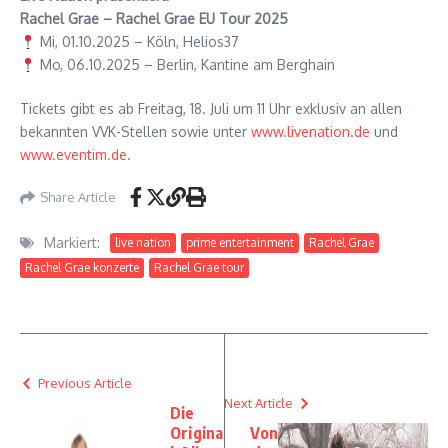
Rachel Grae – Rachel Grae EU Tour 2025
Mi, 01.10.2025 – Köln, Helios37
Mo, 06.10.2025 – Berlin, Kantine am Berghain
Tickets gibt es ab Freitag, 18. Juli um 11 Uhr exklusiv an allen
bekannten VVK-Stellen sowie unter
www.livenation.de
und
www.eventim.de
.
Share Article
Markiert:
live nation
prime entertainment
Rachel Grae
Rachel Grae konzerte
Rachel Grae tour
Previous Article
Next Article
Die
Origina
Von