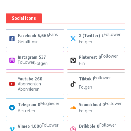
Social Icons
Fans
Follower
Facebook
6,664
X (Twitter)
2
Gefällt mir
Folgen
Follower
Instagram
537
Pinterest
0
Follower
Folgen
Pin
Follower
Youtube
260
Tiktok
1
Abonnenten
Folgen
Abonnieren
Mitglieder
Follower
Telegram
0
Soundcloud
0
Beitreten
Folgen
Follower
Follower
Vimeo
1,000
Dribbble
0